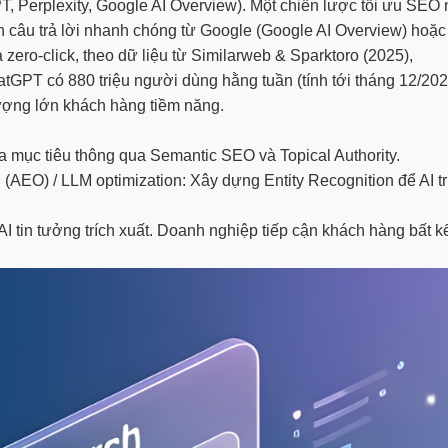
T, Perplexity, Google AI Overview). Một chiến lược tối ưu SEO
câu trả lời nhanh chóng từ Google (Google AI Overview) hoặc
zero-click, theo dữ liệu từ Similarweb & Sparktoro (2025),
GPT có 880 triệu người dùng hằng tuần (tính tới tháng 12/2025)
 lượng lớn khách hàng tiềm năng.
a mục tiêu thông qua Semantic SEO và Topical Authority.
 (AEO) / LLM optimization: Xây dựng Entity Recognition để AI t
 AI tin tưởng trích xuất. Doanh nghiệp tiếp cận khách hàng bất