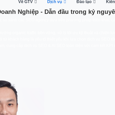
Về GTV
Dịch vụ
Đào tạo
Kiến
oanh Nghiệp - Dẫn đầu trong kỷ nguyê
ệc so sánh các SEO agency dựa trên phương pháp triển khai, cas
g organic traffic bền vững, xử lý tối ưu kỹ thuật và chiến lượ
ồi từ khách hàng là yếu tố thiết yếu khi lựa chọn dịch vụ SEO 
 cung cấp dịch vụ SEO & AI SEO toàn diện với cam kết KPI rõ 