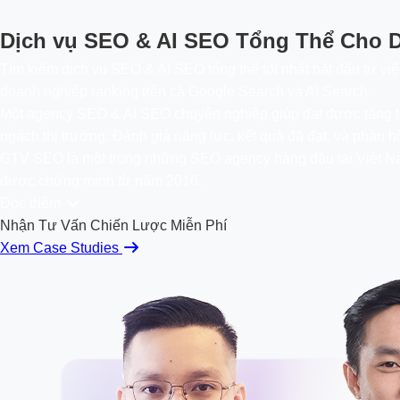
Dịch vụ SEO & AI SEO Tổng Thể Cho D
Tìm kiếm dịch vụ SEO & AI SEO tổng thể tốt nhất bắt đầu từ vi
doanh nghiệp ranking trên cả Google Search và AI Search.
Một agency SEO & AI SEO chuyên nghiệp giúp đạt được tăng trưởn
ngách thị trường. Đánh giá năng lực, kết quả đã đạt, và phản h
GTV SEO là một trong những SEO agency hàng đầu tại Việt Nam,
được chứng minh từ năm 2016.
Đọc thêm
Nhận Tư Vấn Chiến Lược Miễn Phí
Xem Case Studies