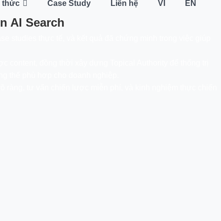
 thức
Case Study
Liên hệ
VI
EN
n AI Search
e studies thực tế, và kết quả đã chứng minh trong việc giúp
c content, đồng thời xây dựng Topical Authority để thống trị
tổng thể phù hợp cho doanh nghiệp.
ràng, tư vấn chiến lược miễn phí, và kinh nghiệm thực chiến