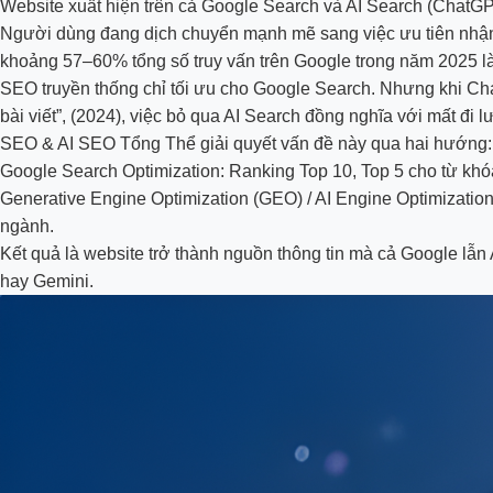
Website xuất hiện trên cả Google Search và AI Search (ChatGP
Người dùng đang dịch chuyển mạnh mẽ sang việc ưu tiên nhận 
khoảng 57–60% tổng số truy vấn trên Google trong năm 2025 là 
SEO truyền thống chỉ tối ưu cho Google Search. Nhưng khi Chat
bài viết”, (2024), việc bỏ qua AI Search đồng nghĩa với mất đi
SEO & AI SEO Tổng Thể giải quyết vấn đề này qua hai hướng:
Google Search Optimization: Ranking Top 10, Top 5 cho từ khó
Generative Engine Optimization (GEO) / AI Engine Optimization
ngành.
Kết quả là website trở thành nguồn thông tin mà cả Google lẫn
hay Gemini.