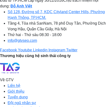
Đầu tư TP.HCM cấp ngày 30/11/2016Chịu trách nhiệm nội
dung:
Đỗ Anh Việt
Số 128, Đường số 7, KDC Cityland Center Hills, Phường
Hạnh Thông, TP.HCM.
Tầng 4, Tòa nhà SanNam, 78 phố Duy Tân, Phường Dịch
Vọng Hậu, Quận Cầu Giấy, Hà Nội
Thứ hai - Thứ sáu 08:30 - 18:00
info@gtvseo.com
Facebook
Youtube
Linkedin
Instagram
Twitter
Thương hiệu cùng hệ sinh thái công ty
Về GTV
Liên hệ
Giới thiệu
Tuyển dụng
Đội ngũ nhân sự