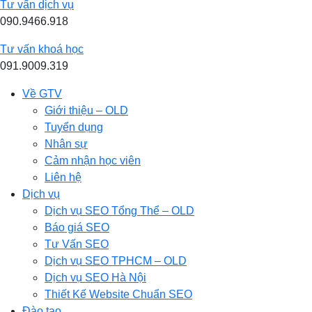
Tư vấn dịch vụ
090.9466.918
Tư vấn khoá học
091.9009.319
Về GTV
Giới thiệu – OLD
Tuyển dụng
Nhân sự
Cảm nhận học viên
Liên hệ
Dịch vụ
Dịch vụ SEO Tổng Thể – OLD
Báo giá SEO
Tư Vấn SEO
Dịch vụ SEO TPHCM – OLD
Dịch vụ SEO Hà Nội
Thiết Kế Website Chuẩn SEO
Đào tạo