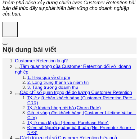
khám phá cách xây dựng chiến lược Customer Retention bài
bản để thúc đẩy sự phát triển bền vững cho doanh nghiệp
của bạn.
Nội dung bài viết
Customer Retention là gì?
Tầm quan trọng của Customer Retention đối với doanh
nghiệp
1. Hiệu quả về chi phí
2. Lòng trung thành và niềm tin
3. Tăng trưởng doanh thu
Các chỉ số quan trọng để đo lường Customer Retention
Tỷ lệ giữ chân khách hàng (Customer Retention Rate –
CRR)
Tỷ lệ khách hàng rời bỏ (Churn Rate)
Giá trị vòng đời khách hàng (Customer Lifetime Value –
CLV)
Tỷ lệ mua lặp lại (Repeat Purchase Rate)
Điểm số Người quảng bá thuần (Net Promoter Score –
NPS)
Cách tối ưu chỉ số Customer Retention hiệu quả