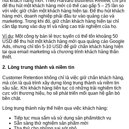
hút khách hàng mới. Theo Harvard Business Review, chi phí
để thu hút một khách hàng mới có thể cao gấp 5 – 25 lần so
với việc giữ chân một khách hàng hiện tại. Để thu hút khách
hàng mới, doanh nghiệp phải đầu tư vào quảng cáo và
marketing. Trong khi đó, giữ chân khách hàng hiện tại chỉ
cần tập trung vào duy trì và nâng cao trải nghiệm của họ​.
Ví dụ
: Một công ty bán lẻ trực tuyến có thể tốn khoảng 50
USD để thu hút một khách hàng mới qua quảng cáo Google
Ads, nhưng chỉ tốn 5-10 USD để giữ chân khách hàng hiện
tại qua email marketing và chương trình khách hàng thân
thiết.
2. Lòng trung thành và niềm tin
Customer Retention không chỉ là việc giữ chân khách hàng,
mà còn là quá trình xây dựng lòng trung thành và niềm tin
sâu sắc. Khi khách hàng liên tục có những trải nghiệm tích
cực với thương hiệu, họ sẽ phát triển mối quan hệ gắn bó
bền chặt.
Lòng trung thành này thể hiện qua việc khách hàng:
Tiếp tục mua sắm và sử dụng sản phẩm/dịch vụ
Sẵn sàng thử nghiệm sản phẩm mới
Tha thứ cho những sai sót nhỏ