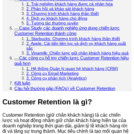
1. Trải nghiệm khách hàng được cá nhân hóa
2. Phản hồi và khảo sát khách hàng
3. Chương trình khách hàng thân thiết
4. Dịch vụ khách hàng chủ động
5. Tương tác thường xuyên
Case Study các doanh nghiệp ứng dụng chiến lược
Customer Retention thành công
1. Starbucks: Chương trình khách hàng thân thiết
2. Apple: Cải tiến liên tục và dịch vụ khách hàng xuất
sắc
3. Vinamilk: Chiến lược giữ chân khách hàng hiệu quả
Các công cụ hỗ trợ chiến lược Customer Retention hiệu
quả hơn
1. Hệ thống Quản lý quan hệ khách hàng (CRM)
2. Công cụ Email Marketing
3. Công cụ phân tích (Analytics)
Kết luận
Câu hỏi thường gặp (FAQs) về Customer Retention
Customer Retention là gì?
Customer Retention (giữ chân khách hàng) là các chiến
lược và hoạt động nhằm giữ chân khách hàng hiện tại của
doanh nghiệp trong thời gian dài, giảm tỷ lệ khách hàng rời
đi và tăng sự trung thành. Mục tiêu chính là tạo mối quan hệ