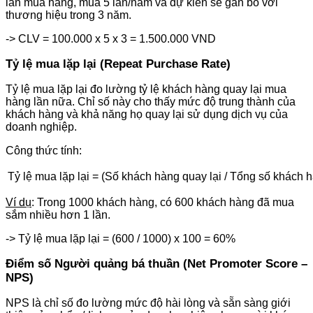
lần mua hàng, mua 5 lần/năm và dự kiến sẽ gắn bó với
thương hiệu trong 3 năm.
-> CLV = 100.000 x 5 x 3 = 1.500.000 VND
Tỷ lệ mua lặp lại (Repeat Purchase Rate)
Tỷ lệ mua lặp lại đo lường tỷ lệ khách hàng quay lại mua
hàng lần nữa. Chỉ số này cho thấy mức độ trung thành của
khách hàng và khả năng họ quay lại sử dụng dịch vụ của
doanh nghiệp.
Công thức tính:
Tỷ lệ mua lặp lại = (Số khách hàng quay lại / Tổng số khách 
Ví dụ
: Trong 1000 khách hàng, có 600 khách hàng đã mua
sắm nhiều hơn 1 lần.
-> Tỷ lệ mua lặp lại = (600 / 1000) x 100 = 60%
Điểm số Người quảng bá thuần (Net Promoter Score –
NPS)
NPS là chỉ số đo lường mức độ hài lòng và sẵn sàng giới