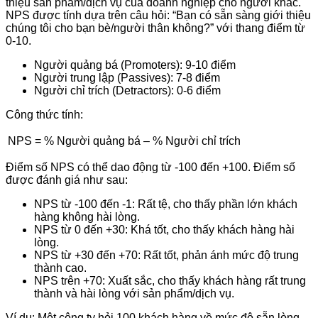
thiệu sản phẩm/dịch vụ của doanh nghiệp cho người khác.
NPS được tính dựa trên câu hỏi: “Bạn có sẵn sàng giới thiệu
chúng tôi cho bạn bè/người thân không?” với thang điểm từ
0-10.
Người quảng bá (Promoters): 9-10 điểm
Người trung lập (Passives): 7-8 điểm
Người chỉ trích (Detractors): 0-6 điểm
Công thức tính:
NPS = % Người quảng bá – % Người chỉ trích
Điểm số NPS có thể dao động từ -100 đến +100. Điểm số
được đánh giá như sau:
NPS từ -100 đến -1: Rất tệ, cho thấy phần lớn khách
hàng không hài lòng.
NPS từ 0 đến +30: Khá tốt, cho thấy khách hàng hài
lòng.
NPS từ +30 đến +70: Rất tốt, phản ánh mức độ trung
thành cao.
NPS trên +70: Xuất sắc, cho thấy khách hàng rất trung
thành và hài lòng với sản phẩm/dịch vụ.
Ví dụ
: Một công ty hỏi 100 khách hàng về mức độ sẵn lòng