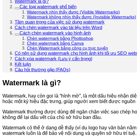
Watermark là gì?
Các loại watermark phổ biến
Watermark nhìn thấy được (Visible Watermarks)
Watermark không nhìn thấy được (Invisible Watermarks)
Tầm quan trọng của việc sử dụng watermark
Cách chèn watermark vào tài liệu trên Word
Cách chèn watermark vào hình ảnh
Chèn watermark bằng Phottoshop
Chèn watermark bằng Canva
Chèn Watermark bằng công cụ trực tuyến
Có nên sử dụng watermark cho hình ảnh khi tối ưu SEO web
Cách xóa watermark (Lưu ý cẩn trọng)
Kết luận
Câu hỏi thường gặp (FAQs)
Watermark là gì?
Watermark, hay còn gọi là “hình mờ”, là một dấu hiệu nhận di
hoặc một ký hiệu đặc trưng, giúp người xem biết được nguồn 
Watermark thường được dùng để ngăn chặn việc sao chép hoặc
không để lại dấu vết của chủ sở hữu ban đầu.
Watermark có thể ở dạng dễ thấy (ví dụ logo hay văn bản nằm 
watermark luôn là để bảo vệ nội dung và quyền sở hữu trí tuệ.