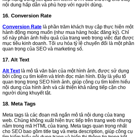
nội dung hấp dẫn và phù hợp với người dùng.
16. Conversion Rate
Conversion Rate
là phần trăm khách truy cập thực hiện một
hành động mong muốn (như mua hàng hoặc đăng ký). Chỉ
số này phản ánh hiệu quả của trang web trong việc đạt được
mục tiêu kinh doanh. Tối ưu hóa tỷ lệ chuyển đổi là một phần
quan trọng của SEO và marketing số.
17. Alt Text
Alt Text
là mô tả văn bản của một hình ảnh, được sử dụng
bởi công cụ tìm kiếm và trình đọc màn hình. Đây là yếu tố
quan trọng trong SEO hình ảnh, giúp công cụ tìm kiếm hiểu
nội dung của hình ảnh và cải thiện khả năng tiếp cận cho
người dùng khuyết tật.
18. Meta Tags
Meta tags là các đoạn mã ngắn mô tả nội dung của trang
web. Chúng không xuất hiện trực tiếp trên trang web nhưng
nằm trong mã HTML của trang. Meta tags quan trọng nhất
cho SEO bao gồm title tag và meta description, giúp công cụ
tìm kiếm hiểu nội dung trang và hiển thị thông tin trong kết