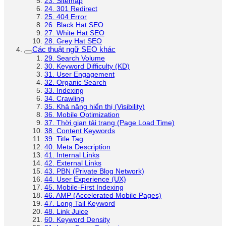
23. Sitemap
24. 301 Redirect
25. 404 Error
26. Black Hat SEO
27. White Hat SEO
28. Grey Hat SEO
Các thuật ngữ SEO khác
29. Search Volume
30. Keyword Difficulty (KD)
31. User Engagement
32. Organic Search
33. Indexing
34. Crawling
35. Khả năng hiển thị (Visibility)
36. Mobile Optimization
37. Thời gian tải trang (Page Load Time)
38. Content Keywords
39. Title Tag
40. Meta Description
41. Internal Links
42. External Links
43. PBN (Private Blog Network)
44. User Experience (UX)
45. Mobile-First Indexing
46. AMP (Accelerated Mobile Pages)
47. Long Tail Keyword
48. Link Juice
60. Keyword Density