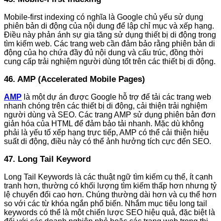
Mobile-first indexing có nghĩa là Google chủ yếu sử dụng
phiên bản di động của nội dung để lập chỉ mục và xếp hạng.
Điều này phản ánh sự gia tăng sử dụng thiết bị di động trong
tìm kiếm web. Các trang web cần đảm bảo rằng phiên bản di
động của họ chứa đầy đủ nội dung và cấu trúc, đồng thời
cung cấp trải nghiệm người dùng tốt trên các thiết bị di động.
46. AMP (Accelerated Mobile Pages)
AMP
là một dự án được Google hỗ trợ để tải các trang web
nhanh chóng trên các thiết bị di động, cải thiện trải nghiệm
người dùng và SEO. Các trang AMP sử dụng phiên bản đơn
giản hóa của HTML để đảm bảo tải nhanh. Mặc dù không
phải là yếu tố xếp hạng trực tiếp, AMP có thể cải thiện hiệu
suất di động, điều này có thể ảnh hưởng tích cực đến SEO.
47. Long Tail Keyword
Long Tail Keywords là các thuật ngữ tìm kiếm cụ thể, ít cạnh
tranh hơn, thường có khối lượng tìm kiếm thấp hơn nhưng tỷ
lệ chuyển đổi cao hơn. Chúng thường dài hơn và cụ thể hơn
so với các từ khóa ngắn phổ biến. Nhắm mục tiêu long tail
keywords có thể là một chiến lược SEO hiệu quả, đặc biệt là