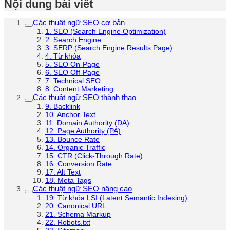
Nội dung bài viết
Các thuật ngữ SEO cơ bản
1. SEO (Search Engine Optimization)
2. Search Engine
3. SERP (Search Engine Results Page)
4. Từ khóa
5. SEO On-Page
6. SEO Off-Page
7. Technical SEO
8. Content Marketing
Các thuật ngữ SEO thành thạo
9. Backlink
10. Anchor Text
11. Domain Authority (DA)
12. Page Authority (PA)
13. Bounce Rate
14. Organic Traffic
15. CTR (Click-Through Rate)
16. Conversion Rate
17. Alt Text
18. Meta Tags
Các thuật ngữ SEO nâng cao
19. Từ khóa LSI (Latent Semantic Indexing)
20. Canonical URL
21. Schema Markup
22. Robots.txt