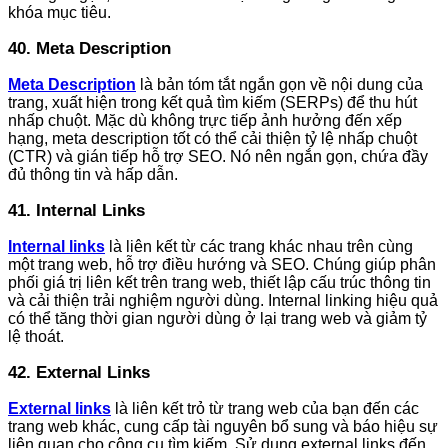
khóa mục tiêu.
40. Meta Description
Meta Description
là bản tóm tắt ngắn gọn về nội dung của
trang, xuất hiện trong kết quả tìm kiếm (SERPs) để thu hút
nhấp chuột. Mặc dù không trực tiếp ảnh hưởng đến xếp
hạng, meta description tốt có thể cải thiện tỷ lệ nhấp chuột
(CTR) và gián tiếp hỗ trợ SEO. Nó nên ngắn gọn, chứa đầy
đủ thông tin và hấp dẫn.
41. Internal Links
Internal links
là liên kết từ các trang khác nhau trên cùng
một trang web, hỗ trợ điều hướng và SEO. Chúng giúp phân
phối giá trị liên kết trên trang web, thiết lập cấu trúc thông tin
và cải thiện trải nghiệm người dùng. Internal linking hiệu quả
có thể tăng thời gian người dùng ở lại trang web và giảm tỷ
lệ thoát.
42. External Links
External links
là liên kết trỏ từ trang web của bạn đến các
trang web khác, cung cấp tài nguyên bổ sung và báo hiệu sự
liên quan cho công cụ tìm kiếm. Sử dụng external links đến