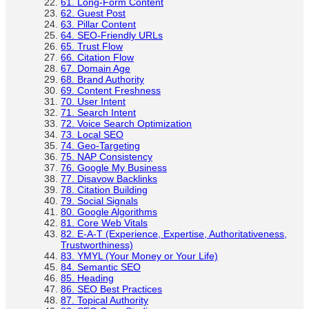
61. Long-Form Content
62. Guest Post
63. Pillar Content
64. SEO-Friendly URLs
65. Trust Flow
66. Citation Flow
67. Domain Age
68. Brand Authority
69. Content Freshness
70. User Intent
71. Search Intent
72. Voice Search Optimization
73. Local SEO
74. Geo-Targeting
75. NAP Consistency
76. Google My Business
77. Disavow Backlinks
78. Citation Building
79. Social Signals
80. Google Algorithms
81. Core Web Vitals
82. E-A-T (Experience, Expertise, Authoritativeness,
Trustworthiness)
83. YMYL (Your Money or Your Life)
84. Semantic SEO
85. Heading
86. SEO Best Practices
87. Topical Authority