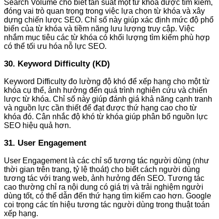
Search Volume cho biết tần suất một từ khóa được tìm kiếm,
đóng vai trò quan trọng trong việc lựa chọn từ khóa và xây
dựng chiến lược SEO. Chỉ số này giúp xác định mức độ phổ
biến của từ khóa và tiềm năng lưu lượng truy cập. Việc
nhắm mục tiêu các từ khóa có khối lượng tìm kiếm phù hợp
có thể tối ưu hóa nỗ lực SEO.
30. Keyword Difficulty (KD)
Keyword Difficulty đo lường độ khó để xếp hạng cho một từ
khóa cụ thể, ảnh hưởng đến quá trình nghiên cứu và chiến
lược từ khóa. Chỉ số này giúp đánh giá khả năng cạnh tranh
và nguồn lực cần thiết để đạt được thứ hạng cao cho từ
khóa đó. Cân nhắc độ khó từ khóa giúp phân bổ nguồn lực
SEO hiệu quả hơn.
31. User Engagement
User Engagement là các chỉ số tương tác người dùng (như
thời gian trên trang, tỷ lệ thoát) cho biết cách người dùng
tương tác với trang web, ảnh hưởng đến SEO. Tương tác
cao thường chỉ ra nội dung có giá trị và trải nghiệm người
dùng tốt, có thể dẫn đến thứ hạng tìm kiếm cao hơn. Google
coi trọng các tín hiệu tương tác người dùng trong thuật toán
xếp hạng.