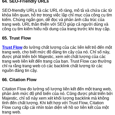
64. SEO-Friendly URLs
SEO-friendly URLs là các URL rõ ràng, mô tả và chứa các từ
khóa liên quan, hỗ trợ trong việc lập chỉ mục của công cụ tìm
kiếm. Chúng ngắn gọn, dễ đọc và phản ánh cấu trúc của
trang web. URL thân thiện với SEO giúp cả người dùng và
công cụ tìm kiếm hiểu nội dung của trang trước khi truy cập.
65. Trust Flow
Trust Flow
đo lường chất lượng của các liên kết trỏ đến một
trang web, cho biết mức độ đáng tin cậy của nó. Chỉ số này,
được phát triển bởi Majestic, xem xét chất lượng của các
trang web liên kết đến trang của bạn. Trust Flow cao thường
chỉ ra rằng trang web có các backlink chất lượng từ các
nguồn đáng tin cậy.
66. Citation Flow
Citation Flow đo lường số lượng liên kết đến một trang web,
phản ánh mức độ phổ biến của nó. Cũng được phát triển bởi
Majestic, chỉ số này xem xét khối lượng backlink mà không
tính đến chất lượng. Khi kết hợp với Trust Flow, Citation
Flow cung cấp cái nhìn toàn diện về hồ sơ liên kết của một
trang web.