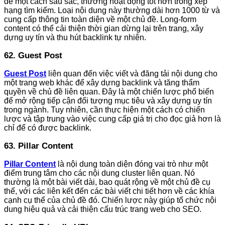
đề một cách sâu sắc, thường hoạt động tốt hơn trong xếp
hạng tìm kiếm. Loại nội dung này thường dài hơn 1000 từ và
cung cấp thông tin toàn diện về một chủ đề. Long-form
content có thể cải thiện thời gian dừng lại trên trang, xây
dựng uy tín và thu hút backlink tự nhiên.
62. Guest Post
Guest Post
liên quan đến việc viết và đăng tải nội dung cho
một trang web khác để xây dựng backlink và tăng thẩm
quyền về chủ đề liên quan. Đây là một chiến lược phổ biến
để mở rộng tiếp cận đối tượng mục tiêu và xây dựng uy tín
trong ngành. Tuy nhiên, cần thực hiện một cách có chiến
lược và tập trung vào việc cung cấp giá trị cho đọc giả hơn là
chỉ để có được backlink.
63. Pillar Content
Pillar Content
là nội dung toàn diện đóng vai trò như một
điểm trung tâm cho các nội dung cluster liên quan. Nó
thường là một bài viết dài, bao quát rộng về một chủ đề cụ
thể, với các liên kết đến các bài viết chi tiết hơn về các khía
cạnh cụ thể của chủ đề đó. Chiến lược này giúp tổ chức nội
dung hiệu quả và cải thiện cấu trúc trang web cho SEO.