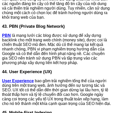
các nguồn đáng tin cậy có thể tăng độ tin cậy của nội dung
và cải thiện trải nghiệm người dùng. Tuy nhiên, cần sử dụng
chúng một cách có chọn lọc để tránh hướng người dùng ra
khỏi trang web của bạn.
43. PBN (Private Blog Network)
PBN
là mạng lưới các blog được sử dụng để xây dựng
backlink cho một trang web chính (money site), được coi là
chiến thuật SEO mũ đen. Mặc dù có thể mang lại kết quả
nhanh chóng, PBN vi phạm nghiêm trọng hướng dẫn của
Google và có thể dẫn đến hình phạt nặng nề. Các chuyên
gia SEO nên tránh sử dụng PBN và tập trung vào các
phương pháp xây dựng liên kết hợp pháp.
44. User Experience (UX)
User Experience
bao gồm trải nghiệm tổng thể của người
dùng trên một trang web, ảnh hưởng đến sự tương tác và
SEO. UX tốt có thể dẫn đến thời gian dừng lại lâu hơn, tỷ lệ
thoát thấp hơn và tỷ lệ chuyển đổi cao hơn. Google ngày
càng coi trọng các yếu tố UX trong thuật toán xếp hạng, làm
cho nó trở thành một khía cạnh quan trọng của SEO hiện đại.
45. Mobile-First Indexing