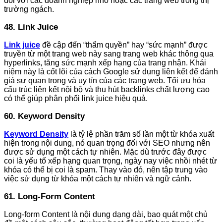
đối với các doanh nghiệp nhỏ hoặc các trang web trong thị
trường ngách.
48. Link Juice
Link juice
đề cập đến “thẩm quyền” hay “sức mạnh” được
truyền từ một trang web này sang trang web khác thông qua
hyperlinks, tăng sức mạnh xếp hạng của trang nhận. Khái
niệm này là cốt lõi của cách Google sử dụng liên kết để đánh
giá sự quan trọng và uy tín của các trang web. Tối ưu hóa
cấu trúc liên kết nội bộ và thu hút backlinks chất lượng cao
có thể giúp phân phối link juice hiệu quả.
60. Keyword Density
Keyword Density
là tỷ lệ phần trăm số lần một từ khóa xuất
hiện trong nội dung, nó quan trọng đối với SEO nhưng nên
được sử dụng một cách tự nhiên. Mặc dù trước đây được
coi là yếu tố xếp hạng quan trọng, ngày nay việc nhồi nhét từ
khóa có thể bị coi là spam. Thay vào đó, nên tập trung vào
việc sử dụng từ khóa một cách tự nhiên và ngữ cảnh.
61. Long-Form Content
Long-form Content là nội dung dạng dài, bao quát một chủ