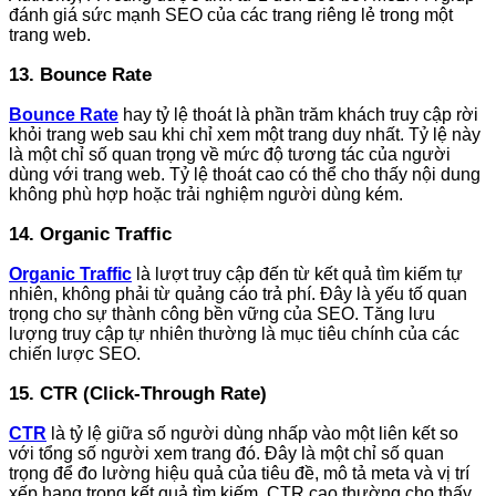
đánh giá sức mạnh SEO của các trang riêng lẻ trong một
trang web.
13. Bounce Rate
Bounce Rate
hay tỷ lệ thoát là phần trăm khách truy cập rời
khỏi trang web sau khi chỉ xem một trang duy nhất. Tỷ lệ này
là một chỉ số quan trọng về mức độ tương tác của người
dùng với trang web. Tỷ lệ thoát cao có thể cho thấy nội dung
không phù hợp hoặc trải nghiệm người dùng kém.
14. Organic Traffic
Organic Traffic
là lượt truy cập đến từ kết quả tìm kiếm tự
nhiên, không phải từ quảng cáo trả phí. Đây là yếu tố quan
trọng cho sự thành công bền vững của SEO. Tăng lưu
lượng truy cập tự nhiên thường là mục tiêu chính của các
chiến lược SEO.
15. CTR (Click-Through Rate)
CTR
là tỷ lệ giữa số người dùng nhấp vào một liên kết so
với tổng số người xem trang đó. Đây là một chỉ số quan
trọng để đo lường hiệu quả của tiêu đề, mô tả meta và vị trí
xếp hạng trong kết quả tìm kiếm. CTR cao thường cho thấy