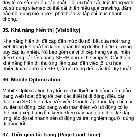
duy trì cơ sở dữ liệu cập nhật. Tối ưu hóa cấu trúc trang web
và sử dụng sitemap có thể cải thiện hiệu quả crawling, đảm
bảo nội dung mới được phát hiện và lập chỉ mục nhanh
chóng.
35. Khả năng hiển thị (Visibility)
Khả năng hiển thị đề cập đến mức độ nổi bật của một trang
web trong kết quả tìm kiếm, quan trọng để thu hút lưu lượng
truy cập tự nhiên. Nó bao gồm cả vị trí xếp hạng và sự hiện
diện trong các tính năng SERP như rich snippets. Cải thiện
khả năng hiển thị thường liên quan đến việc tối ưu hóa
nhiều khía cạnh của SEO, từ nội dung đến cấu trúc kỹ thuật.
36. Mobile Optimization
Mobile Optimization hay tối ưu cho thiết bị di động đảm bảo
trang web hoạt động tốt trên các thiết bị di động, điều cần
thiết cho SEO hiện đại. Với việc Google áp dụng lập chỉ mục
ưu tiên di động, các trang web thân thiện với di động có lợi
thế trong xếp hạng tìm kiếm. Điều này bao gồm thiết kế đáp
ứng, tốc độ tải nhanh trên di động và trải nghiệm người dùng
di động tốt.
37. Thời gian tải trang (Page Load Time)