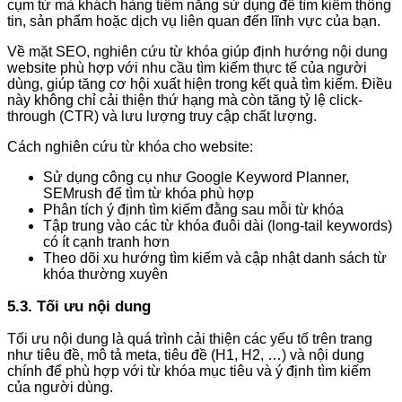
cụm từ mà khách hàng tiềm năng sử dụng để tìm kiếm thông
tin, sản phẩm hoặc dịch vụ liên quan đến lĩnh vực của bạn.
Về mặt SEO, nghiên cứu từ khóa giúp định hướng nội dung
website phù hợp với nhu cầu tìm kiếm thực tế của người
dùng, giúp tăng cơ hội xuất hiện trong kết quả tìm kiếm. Điều
này không chỉ cải thiện thứ hạng mà còn tăng tỷ lệ click-
through (CTR) và lưu lượng truy cập chất lượng.
Cách nghiên cứu từ khóa cho website:
Sử dụng công cụ như Google Keyword Planner,
SEMrush để tìm từ khóa phù hợp
Phân tích ý định tìm kiếm đằng sau mỗi từ khóa
Tập trung vào các từ khóa đuôi dài (long-tail keywords)
có ít cạnh tranh hơn
Theo dõi xu hướng tìm kiếm và cập nhật danh sách từ
khóa thường xuyên
5.3. Tối ưu nội dung
Tối ưu nội dung là quá trình cải thiện các yếu tố trên trang
như tiêu đề, mô tả meta, tiêu đề (H1, H2, …) và nội dung
chính để phù hợp với từ khóa mục tiêu và ý định tìm kiếm
của người dùng.