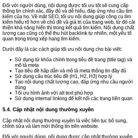
Đối với người dùng, nội dung được tối ưu tốt sẽ cung cấp
thông tin chính xác, đầy đủ và dễ hiểu, đáp ứng nhu cầu tìm
kiếm của họ. Về mặt SEO, tối ưu nội dung giúp công cụ tìm
kiếm hiểu rõ hơn về chủ đề và giá trị của trang web, từ đó cải
thiện khả năng hiển thị trong kết quả tìm kiếm. Nội dung chất
lượng cao cũng có thể thu hút backlink tự nhiên, một yếu tố
quan trọng trong xếp hạng tìm kiếm.
Dưới đây là các cách giúp tối ưu nội dung cho bài viết:
Sử dụng từ khóa chính trong tiêu đề trang (title tag) và
mô tả meta
Tạo tiêu đề hấp dẫn và mô tả meta thông tin đầy đủ
Sử dụng cấu trúc tiêu đề (H1, H2, H3) hợp lý
Tạo nội dung chất lượng cao, đáp ứng nhu cầu người
dùng
Tối ưu hình ảnh với alt text phù hợp
Sử dụng internal linking để kết nối các trang liên quan
5.4. Cập nhật nội dung thường xuyên
Cập nhật nội dung thường xuyên là việc liên tục bổ sung,
chỉnh sửa và làm mới thông tin trên website.
Đối với người dùng, nội dung được cập nhật thường xuyên