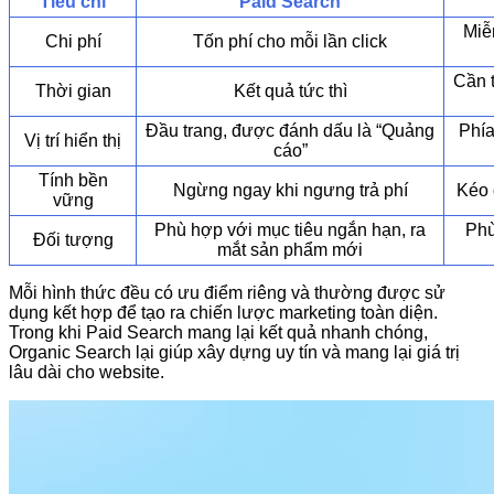
Tiêu chí
Paid Search
Miễn
Chi phí
Tốn phí cho mỗi lần click
Cần t
Thời gian
Kết quả tức thì
Đầu trang, được đánh dấu là “Quảng
Phía
Vị trí hiển thị
cáo”
Tính bền
Ngừng ngay khi ngưng trả phí
Kéo d
vững
Phù hợp với mục tiêu ngắn hạn, ra
Phù
Đối tượng
mắt sản phẩm mới
Mỗi hình thức đều có ưu điểm riêng và thường được sử
dụng kết hợp để tạo ra chiến lược marketing toàn diện.
Trong khi Paid Search mang lại kết quả nhanh chóng,
Organic Search lại giúp xây dựng uy tín và mang lại giá trị
lâu dài cho website.