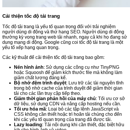
Cải thiện tốc độ tải trang
Tốc độ tải trang là yếu tố quan trọng đối với trải nghiệm
người dùng di động và thứ hạng SEO. Người dùng di động
thường kỳ vọng trang web tải nhanh, ngay cả khi họ đang sử
dụng mạng di động. Google cũng coi tốc độ tải trang là một
yếu tố xếp hạng quan trọng.
Các kỹ thuật để cải thiện tốc độ tải trang bao gồm:
Nén hình ảnh
: Sử dụng các công cụ như TinyPNG
hoặc Squoosh để giảm kích thước file mà không làm
giảm chất lượng đáng kể.
Bộ nhớ đệm trình duyệt
: Lưu trữ các tài nguyên tĩnh
trong bộ nhớ cache của trình duyệt để giảm thời gian
tải cho các lần truy cập tiếp theo.
Giảm thời gian phản hồi của máy chủ
: Tối ưu cơ sở
dữ liệu, sử dụng CDN và nâng cấp hosting nếu cần.
Tối ưu hóa mã
: Loại bỏ các tập lệnh JavaScript và
CSS không cần thiết hoặc trì hoãn tải chúng cho đến
khi các yếu tố quan trọng của trang đã được tải.
Lazy loading
: Tải nội dung khi cần thiết, đặc biệt hữu
ích cho hình ảnh và video.