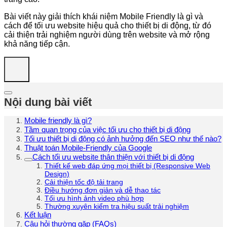
Bài viết này giải thích khái niệm Mobile Friendly là gì và
cách để tối ưu website hiệu quả cho thiết bị di động, từ đó
cải thiện trải nghiệm người dùng trên website và mở rộng
khả năng tiếp cận.
Nội dung bài viết
Mobile friendly là gì?
Tầm quan trọng của việc tối ưu cho thiết bị di động
Tối ưu thiết bị di động có ảnh hưởng đến SEO như thế nào?
Thuật toán Mobile-Friendly của Google
Cách tối ưu website thân thiện với thiết bị di động
Thiết kế web đáp ứng mọi thiết bị (Responsive Web
Design)
Cải thiện tốc độ tải trang
Điều hướng đơn giản và dễ thao tác
Tối ưu hình ảnh video phù hợp
Thường xuyên kiểm tra hiệu suất trải nghiệm
Kết luận
Câu hỏi thường gặp (FAQs)