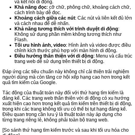
và kết nối di động.
Khả năng đọc
: cỡ chữ, phông chữ, khoảng cách chữ,
cách trình bày dễ đọc.
Khoảng cách giữa các nút
: Các nút và liên kết đủ lớn
và cách nhau để dễ nhấn.
Khả năng tương thích với trình duyệt di động
:
Không sử dụng phần mềm không tương thích như
Flash.
Tối ưu hình ảnh, video
: Hình ảnh và video được điều
chỉnh kích thước phù hợp với màn hình di động.
Điều hướng thân thiện với di động
: Menu và cấu trúc
trang web dễ sử dụng trên thiết bị di động.
Đáp ứng các tiêu chuẩn này không chỉ cải thiện trải nghiệm
người dùng mà còn tăng cơ hội xếp hạng cao hơn trong kết
quả tìm kiếm của Google.
Tác động của thuật toán này đối với thứ hạng tìm kiếm là
đáng kể. Các trang web thân thiện với di động có xu hướng
xuất hiện cao hơn trong kết quả tìm kiếm trên thiết bị di động,
trong khi các trang không tối ưu có thể bị tụt hạng đáng kể.
Điều quan trọng cần lưu ý là thuật toán này áp dụng cho
từng trang riêng lẻ, không phải toàn bộ trang web.
[So sánh thứ hạng tìm kiếm trước và sau khi tối ưu hóa cho