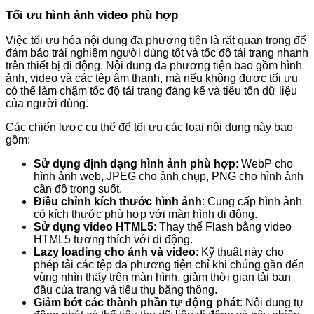
Tối ưu hình ảnh video phù hợp
Việc tối ưu hóa nội dung đa phương tiện là rất quan trọng để
đảm bảo trải nghiệm người dùng tốt và tốc độ tải trang nhanh
trên thiết bị di động. Nội dung đa phương tiện bao gồm hình
ảnh, video và các tệp âm thanh, mà nếu không được tối ưu
có thể làm chậm tốc độ tải trang đáng kể và tiêu tốn dữ liệu
của người dùng.
Các chiến lược cụ thể để tối ưu các loại nội dung này bao
gồm:
Sử dụng định dạng hình ảnh phù hợp
: WebP cho
hình ảnh web, JPEG cho ảnh chụp, PNG cho hình ảnh
cần độ trong suốt.
Điều chỉnh kích thước hình ảnh
: Cung cấp hình ảnh
có kích thước phù hợp với màn hình di động.
Sử dụng video HTML5
: Thay thế Flash bằng video
HTML5 tương thích với di động.
Lazy loading cho ảnh và video
: Kỹ thuật này cho
phép tải các tệp đa phương tiện chỉ khi chúng gần đến
vùng nhìn thấy trên màn hình, giảm thời gian tải ban
đầu của trang và tiêu thụ băng thông.
Giảm bớt các thành phần tự động phát
: Nội dung tự