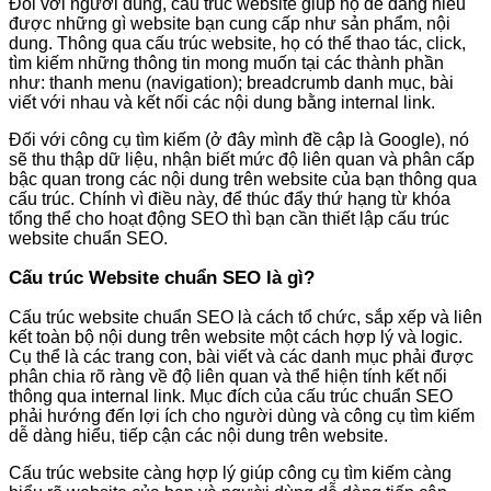
Đối với người dùng, cấu trúc website giúp họ dễ dàng hiểu
được những gì website bạn cung cấp như sản phẩm, nội
dung. Thông qua cấu trúc website, họ có thể thao tác, click,
tìm kiếm những thông tin mong muốn tại các thành phần
như: thanh menu (navigation); breadcrumb danh mục, bài
viết với nhau và kết nối các nội dung bằng internal link.
Đối với công cụ tìm kiếm (ở đây mình đề cập là Google), nó
sẽ thu thập dữ liệu, nhận biết mức độ liên quan và phân cấp
bậc quan trong các nội dung trên website của bạn thông qua
cấu trúc. Chính vì điều này, để thúc đẩy thứ hạng từ khóa
tổng thể cho hoạt động SEO thì bạn cần thiết lập cấu trúc
website chuẩn SEO.
Cấu trúc Website chuẩn SEO là gì?
Cấu trúc website chuẩn SEO là cách tổ chức, sắp xếp và liên
kết toàn bộ nội dung trên website một cách hợp lý và logic.
Cụ thể là các trang con, bài viết và các danh mục phải được
phân chia rõ ràng về độ liên quan và thể hiện tính kết nối
thông qua internal link. Mục đích của cấu trúc chuẩn SEO
phải hướng đến lợi ích cho người dùng và công cụ tìm kiếm
dễ dàng hiểu, tiếp cận các nội dung trên website.
Cấu trúc website càng hợp lý giúp công cụ tìm kiếm càng