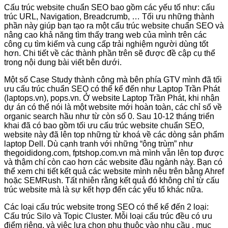
Cấu trúc website chuẩn SEO bao gồm các yếu tố như: cấu
trúc URL, Navigation, Breadcrumb, … Tối ưu những thành
phần này giúp bạn tạo ra một cấu trúc website chuẩn SEO và
nâng cao khả năng tìm thấy trang web của mình trên các
công cụ tìm kiếm và cung cấp trải nghiệm người dùng tốt
hơn. Chi tiết về các thành phần trên sẽ được đề cập cụ thể
trong nội dung bài viết bên dưới.
Một số Case Study thành công mà bên phía GTV mình đã tối
ưu cấu trúc chuẩn SEO có thể kể đến như Laptop Trần Phát
(laptops.vn), pops.vn. Ở website Laptop Trần Phát, khi nhận
dự án có thể nói là một website mới hoàn toàn, các chỉ số về
organic search hầu như từ còn số 0. Sau 10-12 tháng triển
khai đã có bao gồm tối ưu cấu trúc website chuẩn SEO,
website này đã lên top những từ khoá về các dòng sản phẩm
laptop Dell. Dù cạnh tranh với những “ông trùm” như
thegoididong.com, fptshop.com.vn mà mình vẫn lên top được
và thậm chí còn cao hơn các website đầu ngành này. Bạn có
thể xem chi tiết kết quả các website mình nêu trên bằng Ahref
hoặc SEMRush. Tất nhiên rằng kết quả đó không chỉ từ cấu
trúc website mà là sự kết hợp đến các yếu tố khác nữa.
Các loại cấu trúc website trong SEO có thể kể đến 2 loại:
Cấu trúc Silo và Topic Cluster. Mỗi loại cấu trúc đều có ưu
điểm riêng, và việc lựa chọn phụ thuộc vào nhu cầu , mục