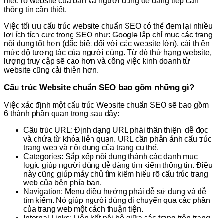
hiểu rõ website của bạn và người dùng dễ dàng tiếp cận
thông tin cần thiết.
Việc tối ưu cấu trúc website chuẩn SEO có thể đem lại nhiều
lợi ích tích cực trong SEO như: Google lập chỉ mục các trang
nội dung tốt hơn (đặc biệt đối với các website lớn), cải thiện
mức độ tương tác của người dùng. Từ đó thứ hạng website,
lượng truy cập sẽ cao hơn và công việc kinh doanh từ
website cũng cải thiện hơn.
Cấu trúc Website chuẩn SEO bao gồm những gì?
Việc xác định một cấu trúc Website chuẩn SEO sẽ bao gồm
6 thành phần quan trọng sau đây:
Cấu trúc URL: Định dạng URL phải thân thiện, dễ đọc
và chứa từ khóa liên quan. URL cần phản ánh cấu trúc
trang web và nội dung của trang cụ thể.
Categories: Sắp xếp nội dung thành các danh mục
logic giúp người dùng dễ dàng tìm kiếm thông tin. Điều
này cũng giúp máy chủ tìm kiếm hiểu rõ cấu trúc trang
web của bên phía bạn.
Navigation: Menu điều hướng phải dễ sử dụng và dễ
tìm kiếm. Nó giúp người dùng di chuyển qua các phần
của trang web một cách thuận tiện.
Internal Links: Liên kết nội bộ giữa các trang trên trang