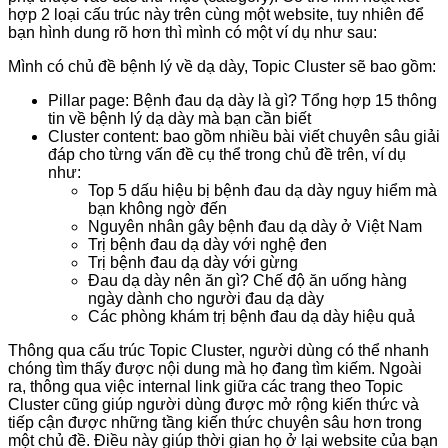
hợp 2 loại cấu trúc này trên cùng một website, tuy nhiên để
bạn hình dung rõ hơn thì mình có một ví dụ như sau:
Mình có chủ đề bệnh lý về dạ dày, Topic Cluster sẽ bao gồm:
Pillar page: Bệnh đau dạ dày là gì? Tổng hợp 15 thông
tin về bệnh lý dạ dày mà bạn cần biết
Cluster content: bao gồm nhiều bài viết chuyên sâu giải
đáp cho từng vấn đề cụ thể trong chủ đề trên, ví dụ
như:
Top 5 dấu hiệu bị bệnh đau dạ dày nguy hiểm mà
bạn không ngờ đến
Nguyên nhân gây bệnh đau dạ dày ở Việt Nam
Trị bệnh đau dạ dày với nghệ đen
Trị bệnh đau dạ dày với gừng
Đau dạ dày nên ăn gì? Chế độ ăn uống hàng
ngày dành cho người đau dạ dày
Các phòng khám trị bệnh đau dạ dày hiệu quả
Thông qua cấu trúc Topic Cluster, người dùng có thể nhanh
chóng tìm thấy được nội dung mà họ đang tìm kiếm. Ngoài
ra, thông qua việc internal link giữa các trang theo Topic
Cluster cũng giúp người dùng được mở rộng kiến thức và
tiếp cận được những tầng kiến thức chuyên sâu hơn trong
một chủ đề. Điều này giúp thời gian họ ở lại website của bạn