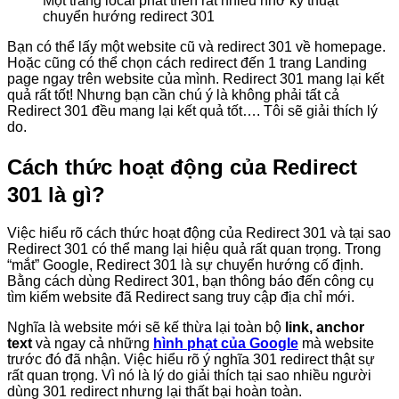
Một trang local phát triển rất nhiều nhờ kỹ thuật
chuyển hướng redirect 301
Bạn có thể lấy một website cũ và redirect 301 về homepage.
Hoặc cũng có thể chọn cách redirect đến 1 trang Landing
page ngay trên website của mình. Redirect 301 mang lại kết
quả rất tốt! Nhưng bạn cần chú ý là không phải tất cả
Redirect 301 đều mang lại kết quả tốt…. Tôi sẽ giải thích lý
do.
Cách thức hoạt động của Redirect
301 là gì?
Việc hiểu rõ cách thức hoạt động của Redirect 301 và tại sao
Redirect 301 có thể mang lại hiệu quả rất quan trọng. Trong
“mắt” Google, Redirect 301 là sự chuyển hướng cố định.
Bằng cách dùng Redirect 301, bạn thông báo đến công cụ
tìm kiếm website đã Redirect sang truy cập địa chỉ mới.
Nghĩa là website mới sẽ kế thừa lại toàn bộ
link, anchor
text
và ngay cả những
hình phạt
của Google
mà website
trước đó đã nhận. Việc hiểu rõ ý nghĩa 301 redirect thật sự
rất quan trọng. Vì nó là lý do giải thích tại sao nhiều người
dùng 301 redirect nhưng lại thất bại hoàn toàn.