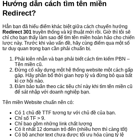
Hướng dẫn cách tìm tên miền
Redirect?
Hẳn bạn đã hiểu điểm khác biệt giữa cách chuyển hướng
Redirect 301
truyền thống và kỹ thuật mới rồi. Giờ thì tôi sẽ
chỉ cho bạn thấy làm sao để tìm tên miền hoàn hảo cho chiến
lược này. Trước khi vào vấn đề, hãy cùng điểm qua một số
tư duy quan trọng bạn cần phải chuẩn bị.
Phải kiên nhẫn và bạn phải biết cách tìm kiếm PBN –
Tên miền cũ.
Đừng cố xây dựng một hệ thống website một cách gấp
gáp. Hãy phân bổ thời gian hợp lý và đừng bỏ qua bất
kì cơ hội nào.
Đảm bảo tuân theo các tiêu chí này khi tìm tên miền cũ
để sát nhập với doanh nghiệp bạn.
Tên miền Website chuẩn nên có:
Có 1 chủ đề TTF tương tự với chủ đề của bạn.
Chỉ số TF > 9.
Chỉ bao gồm những link chất lượng
Có ít nhất 12 domain trỏ đến (nhiều hơn thì càng tốt)
Có bộ anchor text chưa được tối ưu hóa cùng tỷ lệ