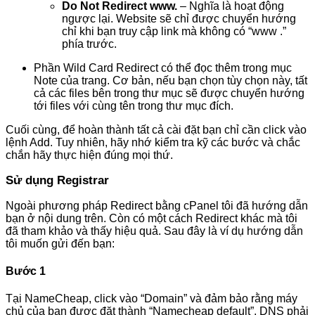
Do Not Redirect www.
– Nghĩa là hoạt động
ngược lại. Website sẽ chỉ được chuyển hướng
chỉ khi bạn truy cập link mà không có “www .”
phía trước.
Phần Wild Card Redirect có thể đọc thêm trong mục
Note của trang. Cơ bản, nếu bạn chọn tùy chọn này, tất
cả các files bên trong thư mục sẽ được chuyển hướng
tới files với cùng tên trong thư mục đích.
Cuối cùng, để hoàn thành tất cả cài đặt bạn chỉ cần click vào
lệnh Add. Tuy nhiên, hãy nhớ kiểm tra kỹ các bước và chắc
chắn hãy thực hiện đúng mọi thứ.
Sử dụng Registrar
Ngoài phương pháp Redirect bằng cPanel tôi đã hướng dẫn
bạn ở nội dung trên. Còn có một cách Redirect khác mà tôi
đã tham khảo và thấy hiệu quả. Sau đây là ví dụ hướng dẫn
tôi muốn gửi đến bạn:
Bước 1
Tại NameCheap, click vào “Domain” và đảm bảo rằng máy
chủ của bạn được đặt thành “Namecheap default”. DNS phải