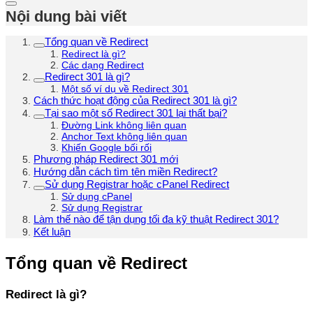
Nội dung bài viết
Tổng quan về Redirect
Redirect là gì?
Các dạng Redirect
Redirect 301 là gì?
Một số ví dụ về Redirect 301
Cách thức hoạt động của Redirect 301 là gì?
Tại sao một số Redirect 301 lại thất bại?
Đường Link không liên quan
Anchor Text không liên quan
Khiến Google bối rối
Phương pháp Redirect 301 mới
Hướng dẫn cách tìm tên miền Redirect?
Sử dụng Registrar hoặc cPanel Redirect
Sử dụng cPanel
Sử dụng Registrar
Làm thế nào để tận dụng tối đa kỹ thuật Redirect 301?
Kết luận
Tổng quan về Redirect
Redirect là gì?