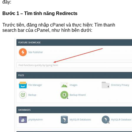
đây:
Bước 1 – Tìm tính năng Redirects
Trước tiên, đăng nhập cPanel và thực hiện: Tìm thanh
search bar của cPanel, như hình bên dưới: