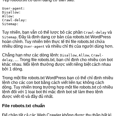
User-agent:

Disallow:

Allow:

Crawl-delay:

Sitemap:
Tuy nhiên, bạn vẫn có thể lược bỏ các phần
và
Crawl-delay
. Đây là định dạng cơ bản của robots.txt WordPress
Sitemap
hoàn chỉnh. Tuy nhiên trên thực tế thì file robots.txt chứa
nhiều dòng
và nhiều chỉ thị của người dùng hơn.
User-agent
Chẳng hạn như các dòng lệnh:
,
,
Disallow
Allow
Crawl-
, … Trong file robots.txt, bạn chỉ định cho nhiều con bot
delay
khác nhau. Mỗi lệnh thường được viết riêng biệt cách nhau
bởi 1 dòng.
Trong một file robots.txt WordPress bạn có thể chỉ định nhiều
lệnh cho các con bot bằng cách viết liên tục không cách
dòng. Tuy nhiên trong trường hợp một file robots.txt có nhiều
lệnh đối với 1 loại bot thì mặc định bot sẽ làm theo lệnh
được viết rõ và đầy đủ nhất.
File robots.txt chuẩn
Để chặn tất cả các Web Crawler không được thu thập bất kì