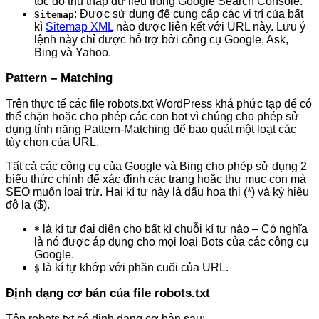
tốc độ thu thập dữ liệu trong Google Search Console.
: Được sử dụng để cung cấp các vị trí của bất
Sitemap
kì
Sitemap XML
nào được liên kết với URL này. Lưu ý
lệnh này chỉ được hỗ trợ bởi công cụ Google, Ask,
Bing và Yahoo.
Pattern – Matching
Trên thực tế các file robots.txt WordPress khá phức tạp để có
thể chặn hoặc cho phép các con bot vì chúng cho phép sử
dụng tính năng Pattern-Matching để bao quát một loạt các
tùy chọn của URL.
Tất cả các công cụ của Google và Bing cho phép sử dụng 2
biểu thức chính để xác định các trang hoặc thư mục con mà
SEO muốn loại trừ. Hai kí tự này là dấu hoa thị (*) và ký hiệu
đô la ($).
là kí tự đại diện cho bất kì chuỗi kí tự nào – Có nghĩa
*
là nó được áp dụng cho mọi loại Bots của các công cụ
Google.
là kí tự khớp với phần cuối của URL.
$
Định dạng cơ bản của file robots.txt
Tệp robots.txt có định dạng cơ bản sau: