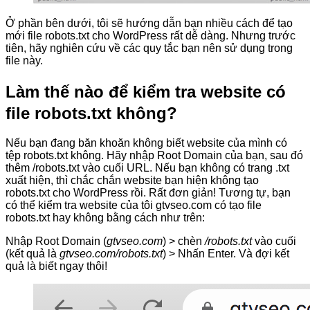
Ở phần bên dưới, tôi sẽ hướng dẫn bạn nhiều cách để tạo
mới file robots.txt cho WordPress rất dễ dàng. Nhưng trước
tiên, hãy nghiên cứu về các quy tắc bạn nên sử dụng trong
file này.
Làm thế nào để kiểm tra website có
file robots.txt không?
Nếu bạn đang băn khoăn không biết website của mình có
tệp robots.txt không. Hãy nhập Root Domain của bạn, sau đó
thêm /robots.txt vào cuối URL. Nếu bạn không có trang .txt
xuất hiện, thì chắc chắn website bạn hiện không tạo
robots.txt cho WordPress rồi. Rất đơn giản! Tương tự, bạn
có thể kiểm tra website của tôi gtvseo.com có tạo file
robots.txt hay không bằng cách như trên:
Nhập Root Domain (
gtvseo.com
) > chèn
/robots.txt
vào cuối
(kết quả là
gtvseo.com/robots.txt
) > Nhấn Enter. Và đợi kết
quả là biết ngay thôi!