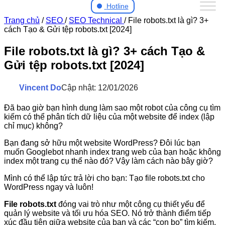
Hotline
Trang chủ
/
SEO
/
SEO Technical
/
File robots.txt là gì? 3+
cách Tạo & Gửi tệp robots.txt [2024]
File robots.txt là gì? 3+ cách Tạo &
Gửi tệp robots.txt [2024]
Vincent Do
Cập nhật: 12/01/2026
Đã bao giờ bạn hình dung làm sao một robot của công cụ tìm
kiếm có thể phân tích dữ liệu của một website để index (lập
chỉ mục) không?
Bạn đang sở hữu một website WordPress? Đôi lúc bạn
muốn Googlebot nhanh index trang web của bạn hoặc không
index một trang cụ thể nào đó? Vậy làm cách nào bây giờ?
Mình có thể lập tức trả lời cho bạn: Tạo file robots.txt cho
WordPress ngay và luôn!
File robots.txt
đóng vai trò như một công cụ thiết yếu để
quản lý website và tối ưu hóa SEO. Nó trở thành điểm tiếp
xúc đầu tiên giữa website của bạn và các “con bọ” tìm kiếm,