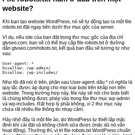
website?
Khi bạn tạo website WordPress, nó sẽ tự động tạo ra một file
robots.txt đặt ngay bên dưới thư mục gốc của server.
Ví dụ, nếu site của bạn đặt trong thư mục gốc của địa chỉ
gtvseo.com, bạn sẽ có thể truy cập file robots.txt ở đường
dẫn gtvseo.com/robots.txt, kết quả ban đầu sẽ tương tự như
sau:
User-agent: *

Disallow: /wp-admin/

Disallow: /wp-includes/
Như tôi đã nói ở trên, phần sau User-agent: dấu * có nghĩa là
quy tắc được áp dụng cho mọi loại bots trên khắp nơi trên
website. Trong trường hợp này, file này sẽ nói cho bots biết
là chúng không được phép vào trong file thư mục wp-admin
và wp-includes. Rất hợp lý phải không, vì 2 thư mục này
chứa rất nhiều file thông tin nhạy cảm.
Hãy nhớ đây là một file ảo, do WordPress tự thiết lập mặc
định khi cài đặt và không chỉnh sửa được (mặc dù nó vẫn
hoạt động). Thường thì, vị trí file robots.txt WordPress chuẩn