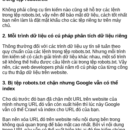
Không phải công cụ tìm kiếm nào cũng sẽ hỗ trợ các lệnh
trong tệp robots.txt, vậy nên để bảo mật dữ liệu, cách tốt nhất
bạn nên làm là đặt mật khẩu cho các tệp riêng tư trên máy
chủ.
2. Mỗi trình dữ liệu có cú pháp phân tích dữ liệu riêng
Thông thường đối với các trình dữ liệu uy tín sẽ tuân theo
quy chuẩn của các lệnh trong tệp robots.txt. Nhưng mỗi trình
tìm kiếm sẽ có cách giải trình dữ liệu khác nhau, một số trình
sẽ không thể hiểu được câu lệnh cài trong tệp robots.txt. Vậy
nên, các web developers phải nắm rõ cú pháp của từng công
cụ thu thập dữ liệu trên website.
3. Bị tệp robots.txt chặn nhưng Google vẫn có thể
index
Cho dù trước đó bạn đã chặn một URL trên website của
mình nhưng URL đó vẫn còn xuất hiện thì lúc này Google
vẫn có thể Crawl và index cho URL đó của bạn.
Bạn nên xóa URL đó trên website nếu nội dung bên trong
không quá quan trọng để bảo mật cao nhất. Bởi vì nội dung
trong URL này vẫn có thể xuất hiện khi ai đó tìm kiếm chúng