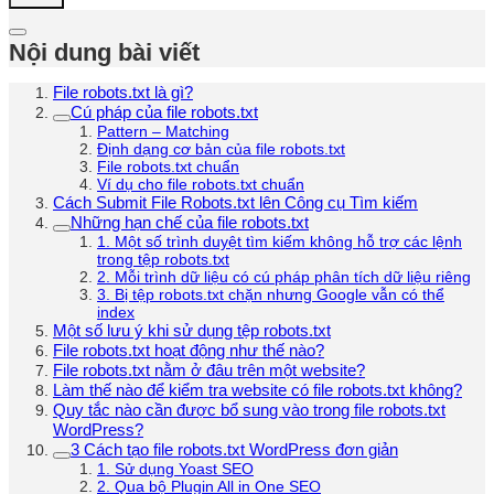
Nội dung bài viết
File robots.txt là gì?
Cú pháp của file robots.txt
Pattern – Matching
Định dạng cơ bản của file robots.txt
File robots.txt chuẩn
Ví dụ cho file robots.txt chuẩn
Cách Submit File Robots.txt lên Công cụ Tìm kiếm
Những hạn chế của file robots.txt
1. Một số trình duyệt tìm kiếm không hỗ trợ các lệnh
trong tệp robots.txt
2. Mỗi trình dữ liệu có cú pháp phân tích dữ liệu riêng
3. Bị tệp robots.txt chặn nhưng Google vẫn có thể
index
Một số lưu ý khi sử dụng tệp robots.txt
File robots.txt hoạt động như thế nào?
File robots.txt nằm ở đâu trên một website?
Làm thế nào để kiểm tra website có file robots.txt không?
Quy tắc nào cần được bổ sung vào trong file robots.txt
WordPress?
3 Cách tạo file robots.txt WordPress đơn giản
1. Sử dụng Yoast SEO
2. Qua bộ Plugin All in One SEO