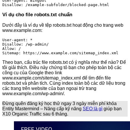
User-agent: Bingbot

Disallow: /example-subfolder/blocked-page.html
Ví dụ cho file robots.txt chuẩn
Dưới đây là ví dụ về tệp robots.txt hoạt động cho trang web
www.example.com:
User-agent: *

Disallow: /wp-admin/

Allow: /

Sitemap: https://www.example.com/sitemap_index.xml
Theo bạn, cấu trúc file robots.txt có ý nghĩa như thế nào? Để
tôi giải thích. Điều này chứng tỏ bạn cho phép toàn bộ các
công cụ của Google theo link
www.example.com/sitemap_index.xml để tìm đến file
robots.txt và phân tích. Cùng index toàn bộ các dữ liệu trong
các trang trên website của bạn ngoại trừ trang
www.example.com/wp-admin/.
Đừng quên đăng ký học thử ngay 3 ngày miễn phí khóa
Entity Mastermind – Năng cấp kỹ năng
SEO là gì
giúp bạn
X10 Organic Traffic sau 6 tháng.