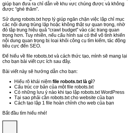
giúp bạn đưa ra chỉ dẫn về khu vực chúng được và không
được “ghé thăm”.
Sử dụng robots.txt hợp lý giúp ngăn chặn việc lập chỉ mục
các nội dung trùng lặp hoặc không thật sự quan trọng, nhờ
đó tập trung hiệu quả “crawl budget” vào các trang quan
trọng hơn. Tuy nhiên, nếu cấu hình sai có thể vô tình khiến
nội dung quan trọng bị loại khỏi công cụ tìm kiếm, tác động
tiêu cực đến SEO.
Để hiểu về file robots.txt và cách thức tạo, mình sẽ mang lại
cho bạn bài viết cực ích sau đây.
Bài viết này sẽ hướng dẫn cho bạn:
Hiểu rõ khái niệm
file robots.txt là gì
?
Cấu trúc cơ bản của một file robots.txt
Có những lưu ý nào khi tạo lập robots.txt WordPress
Tại sao phải cần robots.txt cho website của bạn
Cách tạo lập 1 file hoàn chỉnh cho web của bạn
Bắt đầu tìm hiểu nhé!