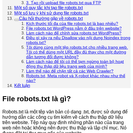
3. Tạo rồi upload file robots.txt qua FTP
Một số quy tắc khi tạo file robots.txt
Một số lưu ý khi sử dụng file robots.txt
Câu hỏi thường gặp về robots.txt
Kích thước tối đa của file robots.txt là bao nhiêu?
File robots.txt WordPress nằm ở đâu trên website?
Làm cách nào để chỉnh sửa robots.txt WordPress?
Điều gì xảy ra nếu Disallow vào nội dung Noindex trong
robots.txt?
Tôi dùng cùng một tệp robots.txt cho nhiều trang web.
Tôi có thể dùng một URL đầy đủ thay cho một đường
dẫn tương đối được không?
Làm cách nào để tôi có thể tạm ngừng toàn bộ hoạt
động thu thập dữ liệu trang web của mình?
Làm thế nào để chặn tất cả các Web Crawler?
Robots.txt, Meta robot và X-robot khác nhau như thế
nào?
Kết luận
File robots.txt là gì?
Robots.txt là một tệp văn bản có dạng .txt, được sử dụng để
hướng dẫn các công cụ tìm kiếm về cách thu thập dữ liệu
trên website. Tệp này quy định những phần nào của trang
web nên hoặc không nên được thu thập và lập chỉ mục. Nó