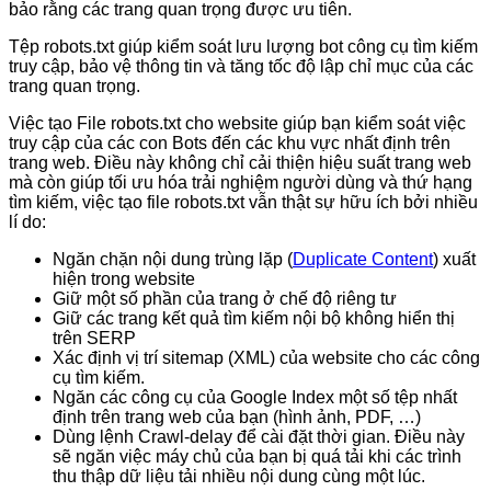
bảo rằng các trang quan trọng được ưu tiên.
Tệp robots.txt giúp kiểm soát lưu lượng bot công cụ tìm kiếm
truy cập, bảo vệ thông tin và tăng tốc độ lập chỉ mục của các
trang quan trọng.
Việc tạo File robots.txt cho website giúp bạn kiểm soát việc
truy cập của các con Bots đến các khu vực nhất định trên
trang web. Điều này không chỉ cải thiện hiệu suất trang web
mà còn giúp tối ưu hóa trải nghiệm người dùng và thứ hạng
tìm kiếm, việc tạo file robots.txt vẫn thật sự hữu ích bởi nhiều
lí do:
Ngăn chặn nội dung trùng lặp (
Duplicate Content
) xuất
hiện trong website
Giữ một số phần của trang ở chế độ riêng tư
Giữ các trang kết quả tìm kiếm nội bộ không hiển thị
trên SERP
Xác định vị trí sitemap (XML) của website cho các công
cụ tìm kiếm.
Ngăn các công cụ của Google Index một số tệp nhất
định trên trang web của bạn (hình ảnh, PDF, …)
Dùng lệnh Crawl-delay để cài đặt thời gian. Điều này
sẽ ngăn việc máy chủ của bạn bị quá tải khi các trình
thu thập dữ liệu tải nhiều nội dung cùng một lúc.