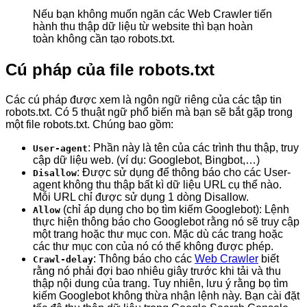
Nếu bạn không muốn ngăn các Web Crawler tiến
hành thu thập dữ liệu từ website thì bạn hoàn
toàn không cần tạo robots.txt.
Cú pháp của file robots.txt
Các cú pháp được xem là ngôn ngữ riêng của các tập tin
robots.txt. Có 5 thuật ngữ phổ biến mà bạn sẽ bắt gặp trong
một file robots.txt. Chúng bao gồm:
: Phần này là tên của các trình thu thập, truy
User-agent
cập dữ liệu web. (ví dụ: Googlebot, Bingbot,…)
: Được sử dụng để thông báo cho các User-
Disallow
agent không thu thập bất kì dữ liệu URL cụ thể nào.
Mỗi URL chỉ được sử dụng 1 dòng Disallow.
(chỉ áp dụng cho bọ tìm kiếm Googlebot): Lệnh
Allow
thực hiện thông báo cho Googlebot rằng nó sẽ truy cập
một trang hoặc thư mục con. Mặc dù các trang hoặc
các thư mục con của nó có thể không được phép.
: Thông báo cho các
Web Crawler
biết
Crawl-delay
rằng nó phải đợi bao nhiêu giây trước khi tải và thu
thập nội dung của trang. Tuy nhiên, lưu ý rằng bọ tìm
kiếm Googlebot không thừa nhận lệnh này. Bạn cài đặt