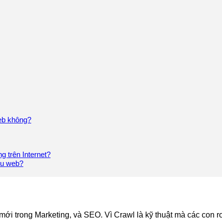
web không?
g trên Internet?
iệu web?
 mới trong Marketing, và SEO. Vì Crawl là kỹ thuật mà các con 