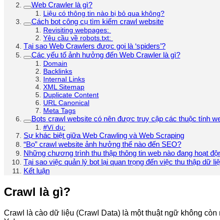
Web Crawler là gì?
Liệu có thông tin nào bị bỏ qua không?
Cách bot công cụ tìm kiếm crawl website
Revisiting webpages:
Yêu cầu về robots.txt:
Tại sao Web Crawlers được gọi là ‘spiders’?
Các yếu tố ảnh hưởng đến Web Crawler là gì?
Domain
Backlinks
Internal Links
XML Sitemap
Duplicate Content
URL Canonical
Meta Tags
Bots crawl website có nên được truy cập các thuộc tính 
#Ví dụ:
Sự khác biệt giữa Web Crawling và Web Scraping
“Bọ” crawl website ảnh hưởng thế nào đến SEO?
Những chương trình thu thập thông tin web nào đang hoạt độn
Tại sao việc quản lý bot lại quan trọng đến việc thu thập dữ l
Kết luận
Crawl là gì?
Crawl là cào dữ liệu (Crawl Data) là một thuật ngữ không còn