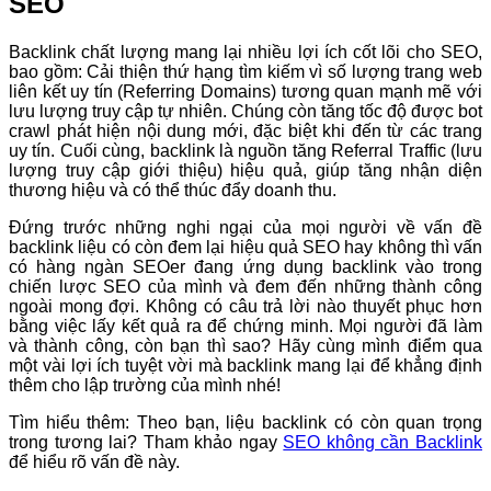
SEO
Backlink chất lượng mang lại nhiều lợi ích cốt lõi cho SEO,
bao gồm: Cải thiện thứ hạng tìm kiếm vì số lượng trang web
liên kết uy tín (Referring Domains) tương quan mạnh mẽ với
lưu lượng truy cập tự nhiên. Chúng còn tăng tốc độ được bot
crawl phát hiện nội dung mới, đặc biệt khi đến từ các trang
uy tín. Cuối cùng, backlink là nguồn tăng Referral Traffic (lưu
lượng truy cập giới thiệu) hiệu quả, giúp tăng nhận diện
thương hiệu và có thể thúc đẩy doanh thu.
Đứng trước những nghi ngại của mọi người về vấn đề
backlink liệu có còn đem lại hiệu quả SEO hay không thì vấn
có hàng ngàn SEOer đang ứng dụng backlink vào trong
chiến lược SEO của mình và đem đến những thành công
ngoài mong đợi. Không có câu trả lời nào thuyết phục hơn
bằng việc lấy kết quả ra để chứng minh. Mọi người đã làm
và thành công, còn bạn thì sao? Hãy cùng mình điểm qua
một vài lợi ích tuyệt vời mà backlink mang lại để khẳng định
thêm cho lập trường của mình nhé!
Tìm hiểu thêm: Theo bạn, liệu backlink có còn quan trọng
trong tương lai? Tham khảo ngay
SEO không cần Backlink
để hiểu rõ vấn đề này.