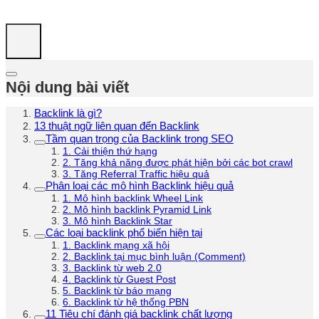
Nội dung bài viết
Backlink là gì?
13 thuật ngữ liên quan đến Backlink
Tầm quan trọng của Backlink trong SEO
1. Cải thiện thứ hạng
2. Tăng khả năng được phát hiện bởi các bot crawl
3. Tăng Referral Traffic hiệu quả
Phân loại các mô hình Backlink hiệu quả
1. Mô hình backlink Wheel Link
2. Mô hình backlink Pyramid Link
3. Mô hình Backlink Star
Các loại backlink phổ biến hiện tại
1. Backlink mạng xã hội
2. Backlink tại mục bình luận (Comment)
3. Backlink từ web 2.0
4. Backlink từ Guest Post
5. Backlink từ báo mạng
6. Backlink từ hệ thống PBN
11 Tiêu chí đánh giá backlink chất lượng