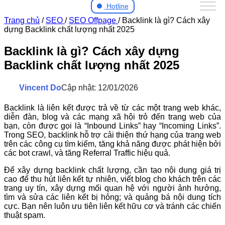
Hotline
Trang chủ
/
SEO
/
SEO Offpage
/
Backlink là gì? Cách xây
dựng Backlink chất lượng nhất 2025
Backlink là gì? Cách xây dựng
Backlink chất lượng nhất 2025
Vincent Do
Cập nhật: 12/01/2026
Backlink là liên kết được trả về từ các một trang web khác,
diễn đàn, blog và các mạng xã hội trỏ đến trang web của
bạn, còn được gọi là “Inbound Links” hay “Incoming Links”.
Trong SEO, backlink hỗ trợ cải thiện thứ hạng của trang web
trên các công cụ tìm kiếm, tăng khả năng được phát hiện bởi
các bot crawl, và tăng Referral Traffic hiệu quả.
Để xây dựng backlink chất lượng, cần tạo nội dung giá trị
cao để thu hút liên kết tự nhiên, viết blog cho khách trên các
trang uy tín, xây dựng mối quan hệ với người ảnh hưởng,
tìm và sửa các liên kết bị hỏng; và quảng bá nội dung tích
cực. Bạn nên luôn ưu tiên liên kết hữu cơ và tránh các chiến
thuật spam.