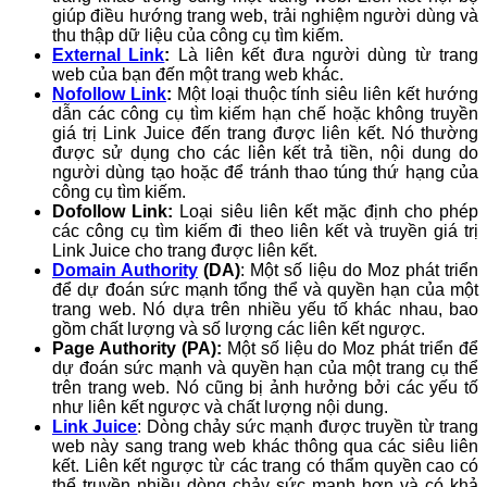
giúp điều hướng trang web, trải nghiệm người dùng và
thu thập dữ liệu của công cụ tìm kiếm.
External Link
:
Là liên kết đưa người dùng từ trang
web của bạn đến một trang web khác.
Nofollow Link
:
Một loại thuộc tính siêu liên kết hướng
dẫn các công cụ tìm kiếm hạn chế hoặc không truyền
giá trị Link Juice đến trang được liên kết. Nó thường
được sử dụng cho các liên kết trả tiền, nội dung do
người dùng tạo hoặc để tránh thao túng thứ hạng của
công cụ tìm kiếm.
Dofollow Link:
Loại siêu liên kết mặc định cho phép
các công cụ tìm kiếm đi theo liên kết và truyền giá trị
Link Juice cho trang được liên kết.
Domain Authority
(DA)
: Một số liệu do Moz phát triển
để dự đoán sức mạnh tổng thể và quyền hạn của một
trang web. Nó dựa trên nhiều yếu tố khác nhau, bao
gồm chất lượng và số lượng các liên kết ngược.
Page Authority (PA):
Một số liệu do Moz phát triển để
dự đoán sức mạnh và quyền hạn của một trang cụ thể
trên trang web. Nó cũng bị ảnh hưởng bởi các yếu tố
như liên kết ngược và chất lượng nội dung.
Link Juice
: Dòng chảy sức mạnh được truyền từ trang
web này sang trang web khác thông qua các siêu liên
kết. Liên kết ngược từ các trang có thẩm quyền cao có
thể truyền nhiều dòng chảy sức mạnh hơn và có khả