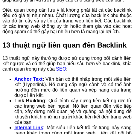
Điều quan trọng cần lưu ý là không phải tất cả các backlink
đều có giá trị như nhau. Chất lượng của backlink phụ thuộc
vào độ tin cậy và uy tín của trang web liên kết. Các backlink
từ các trang web không uy tín hoặc tham gia vào các hoạt
động spam có thể gây hại nhiều hơn là mang lại lợi ích.
13 thuật ngữ liên quan đến Backlink
13 thuật ngữ này thường được sử dụng trong bối cảnh liên
kết ngược và có thể giúp bạn hiểu sâu hơn về backlink, khía
cạnh quan trọng này của
SEO
:
Anchor Text
:
Văn bản có thể nhấp trong một siêu liên
kết (Hyperlink). Nó cung cấp ngữ cảnh và có thể ảnh
hưởng đến mức độ liên quan và xếp hạng của trang
được liên kết.
Link Building:
Quá trình xây dựng liên kết ngược từ
các trang web bên ngoài. Nó liên quan đến việc tiếp
cận, xây dựng mối quan hệ và quảng bá nội dung để
khuyến khích những người khác liên kết đến trang web
của bạn.
Internal Link
:
Một siêu liên kết trỏ từ trang này sang
trang khác trong cùng một trang web. Liên kết nội bộ