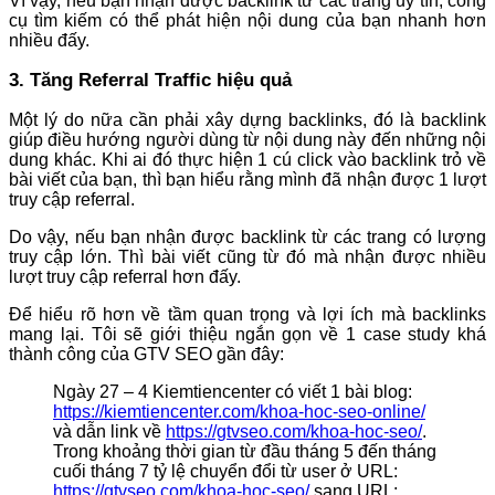
Vì vậy, nếu bạn nhận được backlink từ các trang uy tín, công
cụ tìm kiếm có thể phát hiện nội dung của bạn nhanh hơn
nhiều đấy.
3. Tăng Referral Traffic hiệu quả
Một lý do nữa cần phải xây dựng backlinks, đó là backlink
giúp điều hướng người dùng từ nội dung này đến những nội
dung khác. Khi ai đó thực hiện 1 cú click vào backlink trỏ về
bài viết của bạn, thì bạn hiểu rằng mình đã nhận được 1 lượt
truy cập referral.
Do vậy, nếu bạn nhận được backlink từ các trang có lượng
truy cập lớn. Thì bài viết cũng từ đó mà nhận được nhiều
lượt truy cập referral hơn đấy.
Để hiểu rõ hơn về tầm quan trọng và lợi ích mà backlinks
mang lại. Tôi sẽ giới thiệu ngắn gọn về 1 case study khá
thành công của GTV SEO gần đây:
Ngày 27 – 4 Kiemtiencenter có viết 1 bài blog:
https://kiemtiencenter.com/khoa-hoc-seo-online/
và dẫn link về
https://gtvseo.com/khoa-hoc-seo/
.
Trong khoảng thời gian từ đầu tháng 5 đến tháng
cuối tháng 7 tỷ lệ chuyển đổi từ user ở URL:
https://gtvseo.com/khoa-hoc-seo/
sang URL: