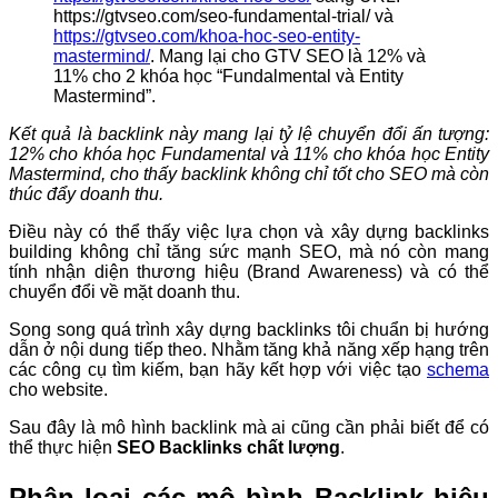
https://gtvseo.com/seo-fundamental-trial/ và
https://gtvseo.com/khoa-hoc-seo-entity-
mastermind/
. Mang lại cho GTV SEO là 12% và
11% cho 2 khóa học “Fundalmental và Entity
Mastermind”.
Kết quả là backlink này mang lại tỷ lệ chuyển đổi ấn tượng:
12% cho khóa học Fundamental và 11% cho khóa học Entity
Mastermind, cho thấy backlink không chỉ tốt cho SEO mà còn
thúc đẩy doanh thu.
Điều này có thể thấy việc lựa chọn và xây dựng backlinks
building không chỉ tăng sức mạnh SEO, mà nó còn mang
tính nhận diện thương hiệu (Brand Awareness) và có thể
chuyển đổi về mặt doanh thu.
Song song quá trình xây dựng backlinks tôi chuẩn bị hướng
dẫn ở nội dung tiếp theo. Nhằm tăng khả năng xếp hạng trên
các công cụ tìm kiếm, bạn hãy kết hợp với việc tạo
schema
cho website.
Sau đây là mô hình backlink mà ai cũng cần phải biết để có
thể thực hiện
SEO Backlinks chất lượng
.
Phân loại các mô hình Backlink hiệu