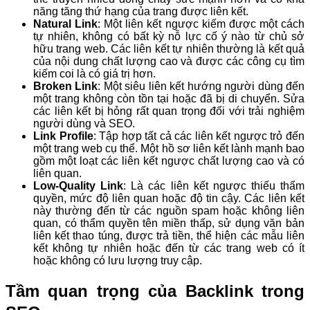
năng tăng thứ hạng của trang được liên kết.
Natural Link
: Một liên kết ngược kiếm được một cách
tự nhiên, không có bất kỳ nỗ lực cố ý nào từ chủ sở
hữu trang web. Các liên kết tự nhiên thường là kết quả
của nội dung chất lượng cao và được các công cụ tìm
kiếm coi là có giá trị hơn.
Broken Link
: Một siêu liên kết hướng người dùng đến
một trang không còn tồn tại hoặc đã bị di chuyển. Sửa
các liên kết bị hỏng rất quan trọng đối với trải nghiệm
người dùng và SEO.
Link Profile
: Tập hợp tất cả các liên kết ngược trỏ đến
một trang web cụ thể. Một hồ sơ liên kết lành mạnh bao
gồm một loạt các liên kết ngược chất lượng cao và có
liên quan.
Low-Quality Link
: Là các liên kết ngược thiếu thẩm
quyền, mức độ liên quan hoặc độ tin cậy. Các liên kết
này thường đến từ các nguồn spam hoặc không liên
quan, có thẩm quyền tên miền thấp, sử dụng văn bản
liên kết thao túng, được trả tiền, thể hiện các mẫu liên
kết không tự nhiên hoặc đến từ các trang web có ít
hoặc không có lưu lượng truy cập.
Tầm quan trọng của Backlink trong