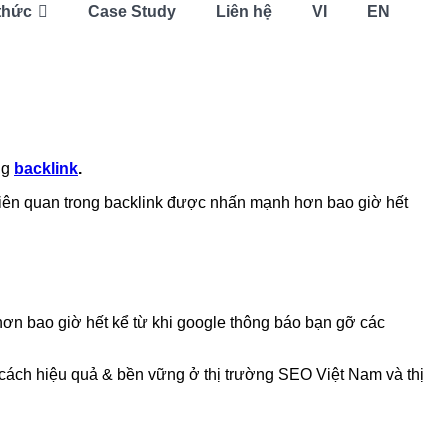
thức
Case Study
Liên hệ
VI
EN
ng
backlink
.
 liên quan trong backlink được nhấn mạnh hơn bao giờ hết
 hơn bao giờ hết kể từ khi google thông báo bạn gỡ các
t cách hiệu quả & bền vững ở thị trường SEO Việt Nam và thị