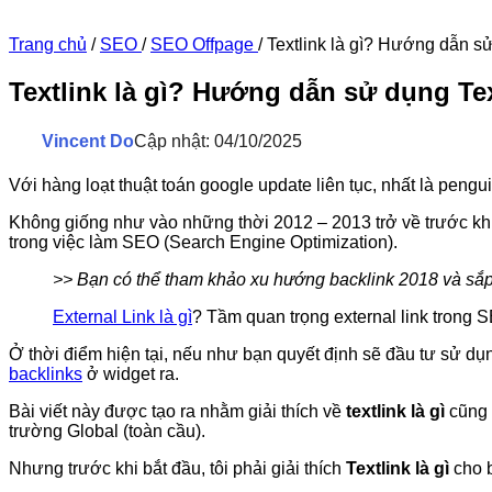
Trang chủ
/
SEO
/
SEO Offpage
/
Textlink là gì? Hướng dẫn sử
Textlink là gì? Hướng dẫn sử dụng Tex
Vincent Do
Cập nhật: 04/10/2025
Với hàng loạt thuật toán google update liên tục, nhất là pengu
Không giống như vào những thời 2012 – 2013 trở về trước khi
trong việc làm SEO (Search Engine Optimization).
>> Bạn có thể tham khảo xu hướng backlink 2018 và sắp 
External Link là gì
? Tầm quan trọng external link trong 
Ở thời điểm hiện tại, nếu như bạn quyết định sẽ đầu tư sử d
backlinks
ở widget ra.
Bài viết này được tạo ra nhằm giải thích về
textlink là gì
cũng 
trường Global (toàn cầu).
Nhưng trước khi bắt đầu, tôi phải giải thích
Textlink là gì
cho 