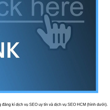
g đăng kí d
ịch vụ SEO uy tín
và dịch vụ SEO HCM (hình dưới).