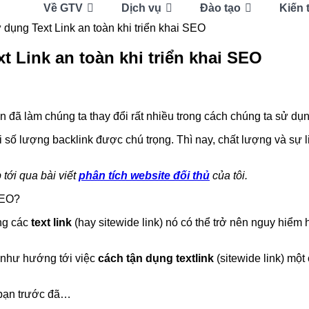
Về GTV
Dịch vụ
Đào tạo
Kiến 
 dụng Text Link an toàn khi triển khai SEO
t Link an toàn khi triển khai SEO
in đã làm chúng ta thay đổi rất nhiều trong cách chúng ta sử dụ
 số lượng backlink được chú trọng. Thì nay, chất lượng và sự
tới qua bài viết
phân tích website đối thủ
của tôi.
SEO?
ụng các
text link
(hay sitewide link) nó có thể trở nên nguy hiểm
như hướng tới việc
cách tận dụng textlink
(sitewide link) mộ
bạn trước đã…