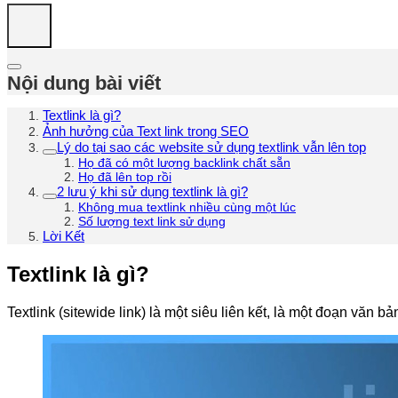
Nội dung bài viết
Textlink là gì?
Ảnh hưởng của Text link trong SEO
Lý do tại sao các website sử dụng textlink vẫn lên top
Họ đã có một lượng backlink chất sẵn
Họ đã lên top rồi
2 lưu ý khi sử dụng textlink là gì?
Không mua textlink nhiều cùng một lúc
Số lượng text link sử dụng
Lời Kết
Textlink là gì?
Textlink (sitewide link) là một siêu liên kết, là một đoạn văn 