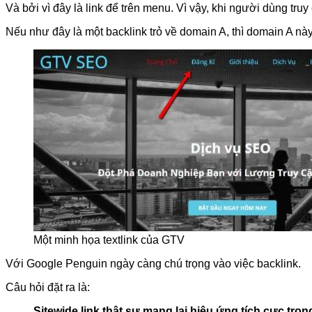
Và bởi vì đây là link để trên menu. Vì vậy, khi người dùng truy 
Nếu như đây là một backlink trỏ về domain A, thì domain A này 
Một minh họa textlink của GTV
Với Google Penguin ngày càng chú trọng vào việc backlink.
Câu hỏi đặt ra là:
Sitewide link thật sự mang lại hiệu ứng tích cực tr