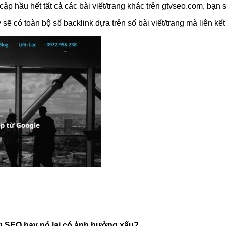
cập hầu hết tất cả các bài viết/trang khác trên gtvseo.com, bạn s
sẽ có toàn bộ số backlink dựa trên số bài viết/trang mà liên kết
ong SEO hay nó lại có ảnh hưởng xấu?