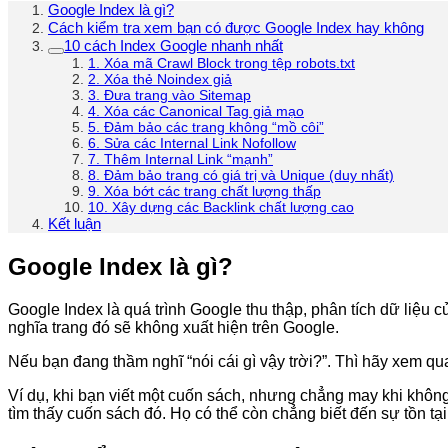
Google Index là gì?
Cách kiểm tra xem bạn có được Google Index hay không
10 cách Index Google nhanh nhất
1. Xóa mã Crawl Block trong tệp robots.txt
2. Xóa thẻ Noindex giả
3. Đưa trang vào Sitemap
4. Xóa các Canonical Tag giả mạo
5. Đảm bảo các trang không “mồ côi”
6. Sửa các Internal Link Nofollow
7. Thêm Internal Link “mạnh”
8. Đảm bảo trang có giá trị và Unique (duy nhất)
9. Xóa bớt các trang chất lượng thấp
10. Xây dựng các Backlink chất lượng cao
Kết luận
Google Index là gì?
Google Index là quá trình Google thu thập, phân tích dữ liệu c
nghĩa trang đó sẽ không xuất hiện trên Google.
Nếu bạn đang thầm nghĩ “nói cái gì vậy trời?”. Thì hãy xem qu
Ví dụ, khi bạn viết một cuốn sách, nhưng chẳng may khi không 
tìm thấy cuốn sách đó. Họ có thể còn chẳng biết đến sự tồn t