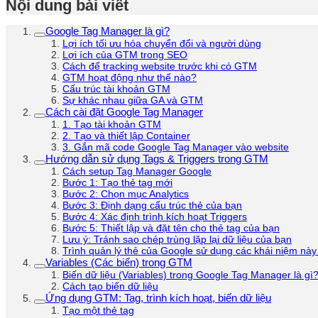
Nội dung bài viết
Google Tag Manager là gì?
Lợi ích tối ưu hóa chuyển đổi và người dùng
Lợi ích của GTM trong SEO
Cách để tracking website trước khi có GTM
GTM hoạt động như thế nào?
Cấu trúc tài khoản GTM
Sự khác nhau giữa GA và GTM
Cách cài đặt Google Tag Manager
1. Tạo tài khoản GTM
2. Tạo và thiết lập Container
3. Gắn mã code Google Tag Manager vào website
Hướng dẫn sử dụng Tags & Triggers trong GTM
Cách setup Tag Manager Google
Bước 1: Tạo thẻ tag mới
Bước 2: Chọn mục Analytics
Bước 3: Định dạng cấu trúc thẻ của bạn
Bước 4: Xác định trình kích hoạt Triggers
Bước 5: Thiết lập và đặt tên cho thẻ tag của bạn
Lưu ý: Tránh sao chép trùng lặp lại dữ liệu của bạn
Trình quản lý thẻ của Google sử dụng các khái niệm này 
Variables (Các biến) trong GTM
Biến dữ liệu (Variables) trong Google Tag Manager là gì
Cách tạo biến dữ liệu
Ứng dụng GTM: Tag, trình kích hoạt, biến dữ liệu
Tạo một thẻ tag