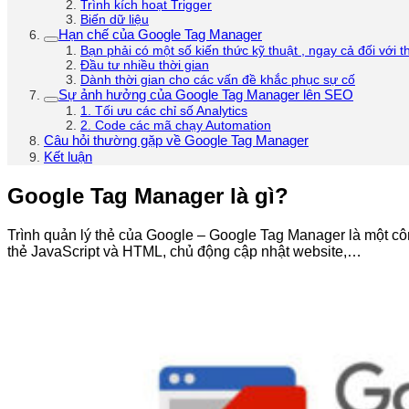
Trình kích hoạt Trigger
Biến dữ liệu
Hạn chế của Google Tag Manager
Bạn phải có một số kiến thức kỹ thuật , ngay cả đối với t
Đầu tư nhiều thời gian
Dành thời gian cho các vấn đề khắc phục sự cố
Sự ảnh hưởng của Google Tag Manager lên SEO
1. Tối ưu các chỉ số Analytics
2. Code các mã chạy Automation
Câu hỏi thường gặp về Google Tag Manager
Kết luận
Google Tag Manager là gì?
Trình quản lý thẻ của Google – Google Tag Manager là một côn
thẻ JavaScript và HTML, chủ động cập nhật website,…