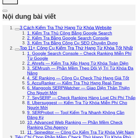
Nội dung bài viết
3 Cách Kiểm Tra Thứ Hạng Từ Khóa Website
1. Kiểm Tra Thủ Công Bằng Google Search
2. Kiểm Tra Bằng Google Search Console
3. Kiểm Tra Bằng Công Cụ SEO Chuyên Dụng
Top 11+ Công Cụ Kiểm Tra Thứ Hạng Từ Khóa Tốt Nhất
1. Google Search Console – Check Ranking Miễn Phí
Từ Google
2. Ahrefs — Kiểm Tra Xếp Hạng Từ Khóa Toàn Diện
3. SEMrush — Phần Mềm Theo Dõi Vị Trí Từ Khóa Đa
Năng
4. SE Ranking — Công Cụ Check Thứ Hạng Giá Tốt
5. AccuRanker — Kiểm Tra Thứ Hạng Real-Time
6. Mangools SERPWatcher — Giao Diện Thân Thiện
Cho Người Mới
7. SpySERP — Check Ranking Hàng Loạt Chi Phí Thấp
8. Ubersuggest — Kiểm Tra Từ Khóa Miễn Phí Cho
Người Mới
9. SERProbot — Tool Kiểm Tra Nhanh Không Cần
Đăng Ký
10. Advanced Web Ranking — Phần Mềm Check
Ranking Cho Agency
11. Spineditor — Công Cụ Kiểm Tra Từ Khóa Việt Nam
Tiêu Chí Chọn Phần Mềm Check Thứ Hạng Từ Khóa Phù