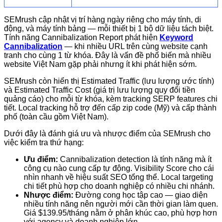
SEMrush cập nhật vị trí hàng ngày riêng cho máy tính, di
động, và máy tính bảng — mỗi thiết bị 1 bộ dữ liệu tách biệt.
Tính năng Cannibalization Report phát hiện
Keyword
Cannibalization
— khi nhiều URL trên cùng website cạnh
tranh cho cùng 1 từ khóa. Đây là vấn đề phổ biến mà nhiều
website Việt Nam gặp phải nhưng ít khi phát hiện sớm.
SEMrush còn hiển thị Estimated Traffic (lưu lượng ước tính)
và Estimated Traffic Cost (giá trị lưu lượng quy đổi tiền
quảng cáo) cho mỗi từ khóa, kèm tracking SERP features chi
tiết. Local tracking hỗ trợ đến cấp zip code (Mỹ) và cấp thành
phố (toàn cầu gồm Việt Nam).
Dưới đây là đánh giá ưu và nhược điểm của SEMrush cho
việc kiểm tra thứ hạng:
Ưu điểm:
Cannibalization detection là tính năng mà ít
công cụ nào cung cấp tự động. Visibility Score cho cái
nhìn nhanh về hiệu suất SEO tổng thể. Local targeting
chi tiết phù hợp cho doanh nghiệp có nhiều chi nhánh.
Nhược điểm:
Đường cong học tập cao — giao diện
nhiều tính năng nên người mới cần thời gian làm quen.
Giá $139.95/tháng nằm ở phân khúc cao, phù hợp hơn
với agency và doanh nghiệp lớn.