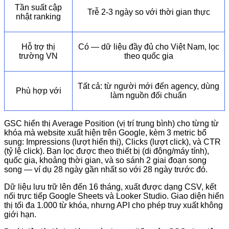
Tần suất cập
Trễ 2-3 ngày so với thời gian thực
nhật ranking
Hỗ trợ thị
Có — dữ liệu đầy đủ cho Việt Nam, lọc
trường VN
theo quốc gia
Tất cả: từ người mới đến agency, dùng
Phù hợp với
làm nguồn đối chuẩn
GSC hiển thị Average Position (vị trí trung bình) cho từng từ
khóa mà website xuất hiện trên Google, kèm 3 metric bổ
sung: Impressions (lượt hiển thị), Clicks (lượt click), và CTR
(tỷ lệ click). Bạn lọc được theo thiết bị (di động/máy tính),
quốc gia, khoảng thời gian, và so sánh 2 giai đoạn song
song — ví dụ 28 ngày gần nhất so với 28 ngày trước đó.
Dữ liệu lưu trữ lên đến 16 tháng, xuất được dạng CSV, kết
nối trực tiếp Google Sheets và Looker Studio. Giao diện hiển
thị tối đa 1.000 từ khóa, nhưng API cho phép truy xuất không
giới hạn.