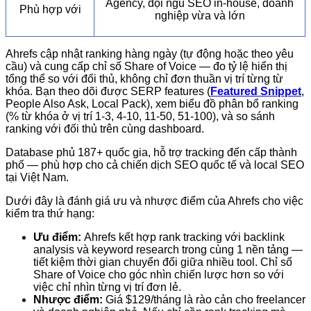
Agency, đội ngũ SEO in-house, doanh
Phù hợp với
nghiệp vừa và lớn
Ahrefs cập nhật ranking hàng ngày (tự động hoặc theo yêu
cầu) và cung cấp chỉ số Share of Voice — đo tỷ lệ hiển thị
tổng thể so với đối thủ, không chỉ đơn thuần vị trí từng từ
khóa. Bạn theo dõi được SERP features (
Featured Snippet
,
People Also Ask, Local Pack), xem biểu đồ phân bổ ranking
(% từ khóa ở vị trí 1-3, 4-10, 11-50, 51-100), và so sánh
ranking với đối thủ trên cùng dashboard.
Database phủ 187+ quốc gia, hỗ trợ tracking đến cấp thành
phố — phù hợp cho cả chiến dịch SEO quốc tế và local SEO
tại Việt Nam.
Dưới đây là đánh giá ưu và nhược điểm của Ahrefs cho việc
kiểm tra thứ hạng:
Ưu điểm:
Ahrefs kết hợp rank tracking với backlink
analysis và keyword research trong cùng 1 nền tảng —
tiết kiệm thời gian chuyển đổi giữa nhiều tool. Chỉ số
Share of Voice cho góc nhìn chiến lược hơn so với
việc chỉ nhìn từng vị trí đơn lẻ.
Nhược điểm:
Giá $129/tháng là rào cản cho freelancer