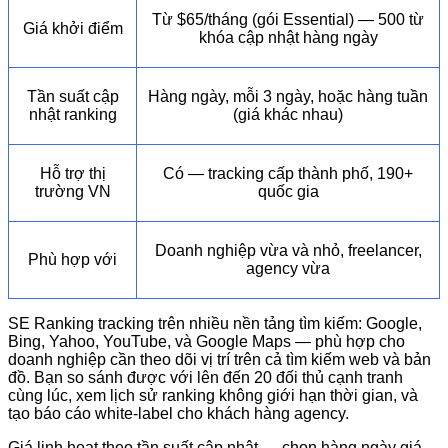
Từ $65/tháng (gói Essential) — 500 từ
Giá khởi điểm
khóa cập nhật hàng ngày
Tần suất cập
Hàng ngày, mỗi 3 ngày, hoặc hàng tuần
nhật ranking
(giá khác nhau)
Hỗ trợ thị
Có — tracking cấp thành phố, 190+
trường VN
quốc gia
Doanh nghiệp vừa và nhỏ, freelancer,
Phù hợp với
agency vừa
SE Ranking tracking trên nhiều nền tảng tìm kiếm: Google,
Bing, Yahoo, YouTube, và Google Maps — phù hợp cho
doanh nghiệp cần theo dõi vị trí trên cả tìm kiếm web và bản
đồ. Bạn so sánh được với lên đến 20 đối thủ cạnh tranh
cùng lúc, xem lịch sử ranking không giới hạn thời gian, và
tạo báo cáo white-label cho khách hàng agency.
Giá linh hoạt theo tần suất cập nhật — chọn hàng ngày giá