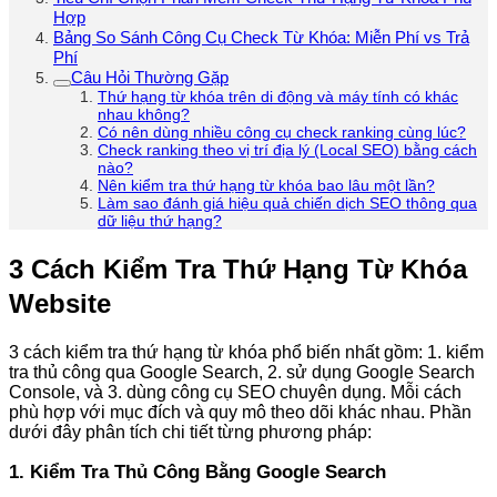
Hợp
Bảng So Sánh Công Cụ Check Từ Khóa: Miễn Phí vs Trả
Phí
Câu Hỏi Thường Gặp
Thứ hạng từ khóa trên di động và máy tính có khác
nhau không?
Có nên dùng nhiều công cụ check ranking cùng lúc?
Check ranking theo vị trí địa lý (Local SEO) bằng cách
nào?
Nên kiểm tra thứ hạng từ khóa bao lâu một lần?
Làm sao đánh giá hiệu quả chiến dịch SEO thông qua
dữ liệu thứ hạng?
3 Cách Kiểm Tra Thứ Hạng Từ Khóa
Website
3 cách kiểm tra thứ hạng từ khóa phổ biến nhất gồm: 1. kiểm
tra thủ công qua Google Search, 2. sử dụng Google Search
Console, và 3. dùng công cụ SEO chuyên dụng. Mỗi cách
phù hợp với mục đích và quy mô theo dõi khác nhau. Phần
dưới đây phân tích chi tiết từng phương pháp:
1. Kiểm Tra Thủ Công Bằng Google Search