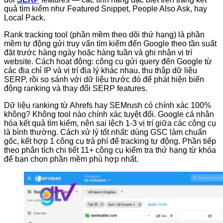
quả tìm kiếm như Featured Snippet, People Also Ask, hay
Local Pack.
Rank tracking tool (phần mềm theo dõi thứ hạng) là phần
mềm tự động gửi truy vấn tìm kiếm đến Google theo tần suất
đặt trước hàng ngày hoặc hàng tuần và ghi nhận vị trí
website. Cách hoạt động: công cụ gửi query đến Google từ
các địa chỉ IP và vị trí địa lý khác nhau, thu thập dữ liệu
SERP, rồi so sánh với dữ liệu trước đó để phát hiện biến
động ranking và thay đổi SERP features.
Dữ liệu ranking từ Ahrefs hay SEMrush có chính xác 100%
không? Không tool nào chính xác tuyệt đối. Google cá nhân
hóa kết quả tìm kiếm, nên sai lệch 1-3 vị trí giữa các công cụ
là bình thường. Cách xử lý tốt nhất: dùng GSC làm chuẩn
gốc, kết hợp 1 công cụ trả phí để tracking tự động. Phần tiếp
theo phân tích chi tiết 11+ công cụ kiểm tra thứ hạng từ khóa
để bạn chọn phần mềm phù hợp nhất.