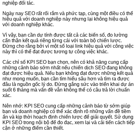
nghiệp đối tác.
Ngày nay SEO rất rối rắm và phức tạp, cùng một điều có thể
hiệu quả với doanh nghiệp này nhưng lại không hiệu quả
với doanh nghiệp khác.
Vì vậy, bạn cần dự tính được tất cả các biến số, đo lường
cẩn thận kết quả riêng từng cái với toàn bộ chiến lược.
Đừng cho rằng bởi vì một số loại link hiệu quả với công việc
này thì có thể đạt được tương tự công việc khác.
Các chỉ số KPI SEO bạn chọn, nên có khả năng cung cấp
những cảnh báo sớm nhất nếu chiến dịch SEO đang không
đạt được hiệu quả. Nếu bạn không đạt được những kết quả
như mong muốn, bạn cần tìm hiểu sâu hơn và tìm ra được
đâu là nguồn gốc lý do. Đừng gắng sức vào triển khai dự án
suốt 6 tháng mà vấn đề vẫn không thể có câu trả lời chuẩn
xác.
Nên nhớ: KPI SEO cung cấp những cảnh báo từ sớm giúp
bạn và doanh nghiệp có thể xác định rõ những vấn đề tiềm
ẩn và kịp thời hoạch định chiến lược để giải quyết. Sử dụng
KPI SEO trong nội bộ để đo đạc, xem lại và cải tiến cách tiếp
cận ở những điểm cần thiết.