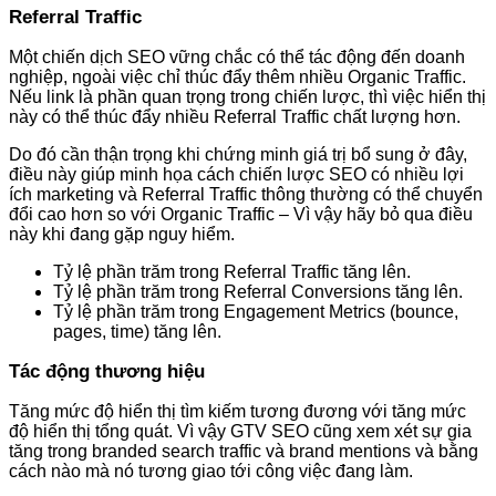
Referral Traffic
Một chiến dịch SEO vững chắc có thể tác động đến doanh
nghiệp, ngoài việc chỉ thúc đẩy thêm nhiều Organic Traffic.
Nếu link là phần quan trọng trong chiến lược, thì việc hiển thị
này có thể thúc đẩy nhiều Referral Traffic chất lượng hơn.
Do đó cần thận trọng khi chứng minh giá trị bổ sung ở đây,
điều này giúp minh họa cách chiến lược SEO có nhiều lợi
ích marketing và Referral Traffic thông thường có thể chuyển
đổi cao hơn so với Organic Traffic – Vì vậy hãy bỏ qua điều
này khi đang gặp nguy hiểm.
Tỷ lệ phần trăm trong Referral Traffic tăng lên.
Tỷ lệ phần trăm trong Referral Conversions tăng lên.
Tỷ lệ phần trăm trong Engagement Metrics (bounce,
pages, time) tăng lên.
Tác động thương hiệu
Tăng mức độ hiển thị tìm kiếm tương đương với tăng mức
độ hiển thị tổng quát. Vì vậy GTV SEO cũng xem xét sự gia
tăng trong branded search traffic và brand mentions và bằng
cách nào mà nó tương giao tới công việc đang làm.