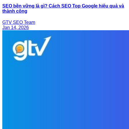
SEO bền vững là gì? Cách SEO Top Google hiệu quả và
thành công
GTV SEO Team
Jan 14, 2026