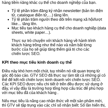
hàng tiềm năng khác cụ thể cho doanh nghiệp của bạn.
Tỷ lệ phần trăm đăng ký nhận newsletter (bản tin điện
tử, catalogue điện tử,…) tăng lên.
Tỷ lệ phần trăm người theo dõi trên mạng xã hội/lượt
like… tăng lên.
Mục tiêu tạo khách hàng cụ thể cho doanh nghiệp (data
sheets, white paper…).
Thực sự trò chuyện với khách hàng về hành trình
khách hàng trông như thế nào và nắm bắt từng
bước của họ sẽ giúp tăng thêm giá trị cho các
chiến lược SEO.
KPI theo mục tiêu kinh doanh cụ thể
Điều này khó hơn một chút, tuy nhiên nó rất quan trọng từ
góc độ báo cáo. GTV SEO đã thực sự làm tất cả những gì có
thể để kết nối chiến lược kinh doanh với chiến lược SEO.
Các KPI SEO được nêu chi tiết ở trên đều được sử dụng ở
đây, vì vậy đây là trường hợp tổng hợp cấu trúc để phù hợp
với mục tiêu đã của khách hàng .
Nếu mục tiêu là nâng cao nhận thức về một sản phẩm mới,
thì GTV sẽ tập trung vào các chỉ số nhận biết: Số lần hiển thị,