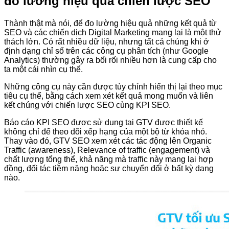
đo lường hiệu quả chiến lược SEO
Thành thật mà nói, để đo lường hiệu quả những kết quả từ
SEO và các chiến dịch Digital Marketing mang lại là một thử
thách lớn. Có rất nhiều dữ liệu, nhưng tất cả chúng khi ở
định dạng chỉ số trên các công cụ phân tích (như Google
Analytics) thường gây ra bối rối nhiều hơn là cung cấp cho
ta một cái nhìn cụ thể.
Những công cụ này cần được tùy chỉnh hiển thị lại theo mục
tiêu cụ thể, bằng cách xem xét kết quả mong muốn và liên
kết chúng với chiến lược SEO cùng KPI SEO.
Báo cáo KPI SEO được sử dụng tại GTV được thiết kế
không chỉ để theo dõi xếp hạng của một bộ từ khóa nhỏ.
Thay vào đó, GTV SEO xem xét các tác động lên Organic
Traffic (awareness), Relevance of traffic (engagement) và
chất lượng tổng thể, khả năng mà traffic này mang lại hợp
đồng, đối tác tiềm năng hoặc sự chuyển đổi ở bất kỳ dạng
nào.