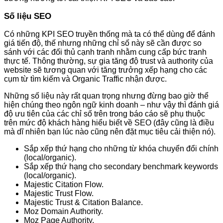
Số liệu SEO
Có những KPI SEO truyền thống mà ta có thể dùng để đánh
giá tiến độ, thế nhưng những chỉ số này sẽ cần được so
sánh với các đối thủ cạnh tranh nhằm cung cấp bức tranh
thực tế. Thông thường, sự gia tăng độ trust và authority của
website sẽ tương quan với tăng trưởng xếp hạng cho các
cụm từ tìm kiếm và Organic Traffic nhận được.
Những số liệu này rất quan trọng nhưng đừng bao giờ thể
hiện chúng theo ngôn ngữ kinh doanh – như vậy thì đánh giá
độ ưu tiên của các chỉ số trên trong báo cáo sẽ phụ thuộc
trên mức độ khách hàng hiểu biết về SEO (đây cũng là điều
mà dĩ nhiên bạn lúc nào cũng nên đặt mục tiêu cải thiện nó).
Sắp xếp thứ hạng cho những từ khóa chuyển đổi chính
(local/organic).
Sắp xếp thứ hạng cho secondary benchmark keywords
(local/organic).
Majestic Citation Flow.
Majestic Trust Flow.
Majestic Trust & Citation Balance.
Moz Domain Authority.
Moz Page Authority.