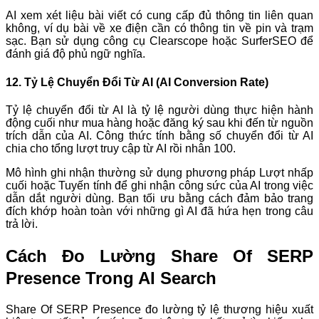
AI xem xét liệu bài viết có cung cấp đủ thông tin liên quan
không, ví dụ bài về xe điện cần có thông tin về pin và trạm
sạc. Bạn sử dụng công cụ Clearscope hoặc SurferSEO để
đánh giá độ phủ ngữ nghĩa.
12. Tỷ Lệ Chuyển Đổi Từ AI (AI Conversion Rate)
Tỷ lệ chuyển đổi từ AI là tỷ lệ người dùng thực hiện hành
động cuối như mua hàng hoặc đăng ký sau khi đến từ nguồn
trích dẫn của AI. Công thức tính bằng số chuyển đổi từ AI
chia cho tổng lượt truy cập từ AI rồi nhân 100.
Mô hình ghi nhận thường sử dụng phương pháp Lượt nhấp
cuối hoặc Tuyến tính để ghi nhận công sức của AI trong việc
dẫn dắt người dùng. Bạn tối ưu bằng cách đảm bảo trang
đích khớp hoàn toàn với những gì AI đã hứa hẹn trong câu
trả lời.
Cách Đo Lường Share Of SERP
Presence Trong AI Search
Share Of SERP Presence đo lường tỷ lệ thương hiệu xuất