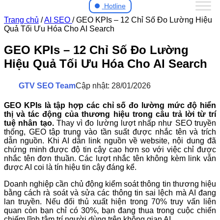
Hotline
Trang chủ
/
AI SEO
/
GEO KPIs – 12 Chỉ Số Đo Lường Hiệu
Quả Tối Ưu Hóa Cho AI Search
GEO KPIs – 12 Chỉ Số Đo Lường
Hiệu Quả Tối Ưu Hóa Cho AI Search
GTV SEO Team
Cập nhật: 28/01/2026
GEO KPIs là tập hợp các chỉ số đo lường mức độ hiển
thị và tác động của thương hiệu trong câu trả lời từ trí
tuệ nhân tạo.
Thay vì đo lường lượt nhấp như SEO truyền
thống, GEO tập trung vào tần suất được nhắc tên và trích
dẫn nguồn. Khi AI dẫn link nguồn về website, nội dung đã
chứng minh được độ tin cậy cao hơn so với việc chỉ được
nhắc tên đơn thuần. Các lượt nhắc tên không kèm link vẫn
được AI coi là tín hiệu tin cậy đáng kể.
Doanh nghiệp cần chủ động kiểm soát thông tin thương hiệu
bằng cách rà soát và sửa các thông tin sai lệch mà AI đang
lan truyền. Nếu đối thủ xuất hiện trong 70% truy vấn liên
quan còn bạn chỉ có 30%, bạn đang thua trong cuộc chiến
chiếm lĩnh tâm trí người dùng trên không gian AI.