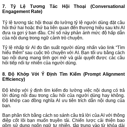
7. Tỷ Lệ Tương Tác Hội Thoại (Conversational
Engagement Rate)
Tỷ lệ tương tác hội thoại đo lường tỷ lệ người dùng đặt câu
hỏi thứ hai hoặc thứ ba liên quan đến thương hiệu sau khi AI
đưa ra gợi ý ban đầu. Chỉ số này phản ánh mức độ hấp dẫn
của nội dung trong ngữ cảnh trò chuyện.
Tỷ lệ nhấp từ AI đo tần suất người dùng nhấn vào link “Tìm
hiểu thêm” sau cuộc trò chuyện với AI. Bạn tối ưu bằng cách
tạo nội dung mang tính gợi mở và giải quyết được các câu
hỏi tiếp nối tự nhiên của người dùng.
8. Độ Khớp Với Ý Định Tìm Kiếm (Prompt Alignment
Efficiency)
Độ khớp với ý định tìm kiếm đo lường việc nội dung có trả
lời đúng nỗi đau trong câu hỏi của người dùng hay không.
Độ khớp cao đồng nghĩa AI ưu tiên trích dẫn nội dung của
bạn.
Bạn phân tích bằng cách so sánh câu trả lời của AI với thông
điệp cốt lõi bạn muốn truyền tải. Chiến lược cải thiện bao
gồm sử dụng ngôn ngữ tự nhiên, tập trung vào từ khóa dài