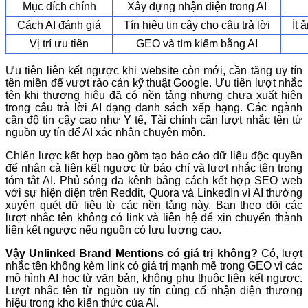
Mục đích chính
Xây dựng nhận diện trong AI
Cách AI đánh giá
Tín hiệu tin cậy cho câu trả lời
Ít 
Vị trí ưu tiên
GEO và tìm kiếm bằng AI
Ưu tiên liên kết ngược khi website còn mới, cần tăng uy tín
tên miền để vượt rào cản kỹ thuật Google. Ưu tiên lượt nhắc
tên khi thương hiệu đã có nền tảng nhưng chưa xuất hiện
trong câu trả lời AI dạng danh sách xếp hạng. Các ngành
cần độ tin cậy cao như Y tế, Tài chính cần lượt nhắc tên từ
nguồn uy tín để AI xác nhận chuyên môn.
Chiến lược kết hợp bao gồm tạo báo cáo dữ liệu độc quyền
để nhận cả liên kết ngược từ báo chí và lượt nhắc tên trong
tóm tắt AI. Phủ sóng đa kênh bằng cách kết hợp SEO web
với sự hiện diện trên Reddit, Quora và LinkedIn vì AI thường
xuyên quét dữ liệu từ các nền tảng này. Bạn theo dõi các
lượt nhắc tên không có link và liên hệ để xin chuyển thành
liên kết ngược nếu nguồn có lưu lượng cao.
Vậy Unlinked Brand Mentions có giá trị không?
Có, lượt
nhắc tên không kèm link có giá trị mạnh mẽ trong GEO vì các
mô hình AI học từ văn bản, không phụ thuộc liên kết ngược.
Lượt nhắc tên từ nguồn uy tín củng cố nhận diện thương
hiệu trong kho kiến thức của AI.