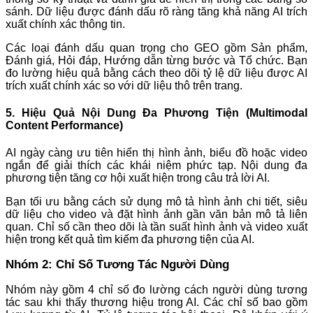
sánh. Dữ liệu được đánh dấu rõ ràng tăng khả năng AI trích
xuất chính xác thông tin.
Các loại đánh dấu quan trọng cho GEO gồm Sản phẩm,
Đánh giá, Hỏi đáp, Hướng dẫn từng bước và Tổ chức. Bạn
đo lường hiệu quả bằng cách theo dõi tỷ lệ dữ liệu được AI
trích xuất chính xác so với dữ liệu thô trên trang.
5. Hiệu Quả Nội Dung Đa Phương Tiện (Multimodal
Content Performance)
AI ngày càng ưu tiên hiển thị hình ảnh, biểu đồ hoặc video
ngắn để giải thích các khái niệm phức tạp. Nội dung đa
phương tiện tăng cơ hội xuất hiện trong câu trả lời AI.
Bạn tối ưu bằng cách sử dụng mô tả hình ảnh chi tiết, siêu
dữ liệu cho video và đặt hình ảnh gần văn bản mô tả liên
quan. Chỉ số cần theo dõi là tần suất hình ảnh và video xuất
hiện trong kết quả tìm kiếm đa phương tiện của AI.
Nhóm 2: Chỉ Số Tương Tác Người Dùng
Nhóm này gồm 4 chỉ số đo lường cách người dùng tương
tác sau khi thấy thương hiệu trong AI. Các chỉ số bao gồm