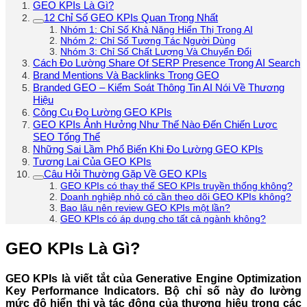
GEO KPIs Là Gì?
12 Chỉ Số GEO KPIs Quan Trọng Nhất
Nhóm 1: Chỉ Số Khả Năng Hiển Thị Trong AI
Nhóm 2: Chỉ Số Tương Tác Người Dùng
Nhóm 3: Chỉ Số Chất Lượng Và Chuyển Đổi
Cách Đo Lường Share Of SERP Presence Trong AI Search
Brand Mentions Và Backlinks Trong GEO
Branded GEO – Kiểm Soát Thông Tin AI Nói Về Thương
Hiệu
Công Cụ Đo Lường GEO KPIs
GEO KPIs Ảnh Hưởng Như Thế Nào Đến Chiến Lược
SEO Tổng Thể
Những Sai Lầm Phổ Biến Khi Đo Lường GEO KPIs
Tương Lai Của GEO KPIs
Câu Hỏi Thường Gặp Về GEO KPIs
GEO KPIs có thay thế SEO KPIs truyền thống không?
Doanh nghiệp nhỏ có cần theo dõi GEO KPIs không?
Bao lâu nên review GEO KPIs một lần?
GEO KPIs có áp dụng cho tất cả ngành không?
GEO KPIs Là Gì?
GEO KPIs là viết tắt của Generative Engine Optimization
Key Performance Indicators. Bộ chỉ số này đo lường
mức độ hiển thị và tác động của thương hiệu trong các