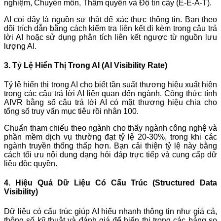
nghiệm, Chuyên môn, Thẩm quyền và Độ tin cậy (E-E-A-T).
AI coi đây là nguồn sự thật để xác thực thông tin. Bạn theo
dõi trích dẫn bằng cách kiểm tra liên kết đi kèm trong câu trả
lời AI hoặc sử dụng phân tích liên kết ngược từ nguồn lưu
lượng AI.
3. Tỷ Lệ Hiển Thị Trong AI (AI Visibility Rate)
Tỷ lệ hiển thị trong AI cho biết tần suất thương hiệu xuất hiện
trong các câu trả lời AI liên quan đến ngành. Công thức tính
AIVR bằng số câu trả lời AI có mặt thương hiệu chia cho
tổng số truy vấn mục tiêu rồi nhân 100.
Chuẩn tham chiếu theo ngành cho thấy ngành công nghệ và
phần mềm dịch vụ thường đạt tỷ lệ 20-30%, trong khi các
ngành truyền thống thấp hơn. Bạn cải thiện tỷ lệ này bằng
cách tối ưu nội dung dạng hỏi đáp trực tiếp và cung cấp dữ
liệu độc quyền.
4. Hiệu Quả Dữ Liệu Có Cấu Trúc (Structured Data
Visibility)
Dữ liệu có cấu trúc giúp AI hiểu nhanh thông tin như giá cả,
thông số kỹ thuật và đánh giá để hiển thị trong các bảng so