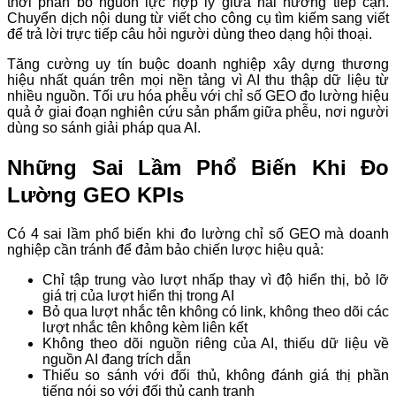
thời phân bổ nguồn lực hợp lý giữa hai hướng tiếp cận.
Chuyển dịch nội dung từ viết cho công cụ tìm kiếm sang viết
để trả lời trực tiếp câu hỏi người dùng theo dạng hội thoại.
Tăng cường uy tín buộc doanh nghiệp xây dựng thương
hiệu nhất quán trên mọi nền tảng vì AI thu thập dữ liệu từ
nhiều nguồn. Tối ưu hóa phễu với chỉ số GEO đo lường hiệu
quả ở giai đoạn nghiên cứu sản phẩm giữa phễu, nơi người
dùng so sánh giải pháp qua AI.
Những Sai Lầm Phổ Biến Khi Đo
Lường GEO KPIs
Có 4 sai lầm phổ biến khi đo lường chỉ số GEO mà doanh
nghiệp cần tránh để đảm bảo chiến lược hiệu quả:
Chỉ tập trung vào lượt nhấp thay vì độ hiển thị, bỏ lỡ
giá trị của lượt hiển thị trong AI
Bỏ qua lượt nhắc tên không có link, không theo dõi các
lượt nhắc tên không kèm liên kết
Không theo dõi nguồn riêng của AI, thiếu dữ liệu về
nguồn AI đang trích dẫn
Thiếu so sánh với đối thủ, không đánh giá thị phần
tiếng nói so với đối thủ cạnh tranh