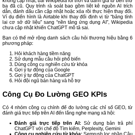
không cập nhật, bài Wikipedia lỗi thời và đánh giá từ bên thứ
ba đã cũ. Quy trình rà soát bao gồm liệt kê nguồn AI trích
dẫn, đánh dấu cần cập nhật hoặc xóa rồi thực hiện thay đổi.
Ví dụ điển hình là Airtable khi thay đổi định vị từ “bảng tính
lai cơ sở dữ liệu” sang “nền tảng ứng dụng AI”, Wikipedia
chưa cập nhật khiến ChatGPT mô tả sai.
Bạn có thể mở rộng danh sách câu hỏi thương hiệu bằng 6
phương pháp:
Hỏi khách hàng tiềm năng
Sử dụng mẫu câu hỏi phổ biến
Dùng công cụ nghiên cứu từ khóa
Gợi ý tự động của Google
Gợi ý tự động của ChatGPT
Hỏi đội ngũ bán hàng và hỗ trợ
Công Cụ Đo Lường GEO KPIs
Có 4 nhóm công cụ chính để đo lường các chỉ số GEO, từ
đánh giá trực tiếp trên AI đến lắng nghe mạng xã hội:
Đánh giá trực tiếp trên AI:
Sử dụng bản trả phí
ChatGPT với chế độ Tìm kiếm, Perplexity, Gemini
Công cụ nghiên cứu từ khóa:
Semrush lọc phần Câu