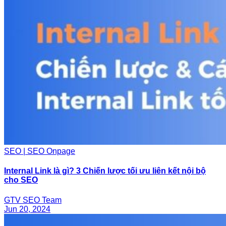
SEO | SEO Onpage
Internal Link là gì? 3 Chiến lược tối ưu liên kết nội bộ
cho SEO
GTV SEO Team
Jun 20, 2024