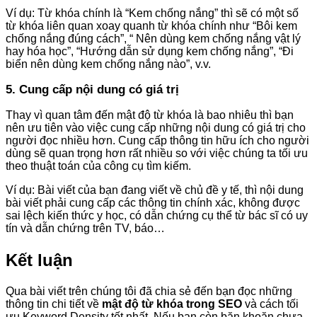
Ví dụ: Từ khóa chính là “Kem chống nắng” thì sẽ có một số
từ khóa liên quan xoay quanh từ khóa chính như “Bôi kem
chống nắng đúng cách”, “ Nên dùng kem chống nắng vật lý
hay hóa học”, “Hướng dẫn sử dụng kem chống nắng”, “Đi
biển nên dùng kem chống nắng nào”, v.v.
5. Cung cấp nội dung có giá trị
Thay vì quan tâm đến mật độ từ khóa là bao nhiêu thì bạn
nên ưu tiên vào việc cung cấp những nội dung có giá trị cho
người đọc nhiều hơn. Cung cấp thông tin hữu ích cho người
dùng sẽ quan trọng hơn rất nhiều so với việc chúng ta tối ưu
theo thuật toán của công cụ tìm kiếm.
Ví dụ: Bài viết của bạn đang viết về chủ đề y tế, thì nội dung
bài viết phải cung cấp các thông tin chính xác, không được
sai lệch kiến thức y học, có dẫn chứng cụ thể từ bác sĩ có uy
tín và dẫn chứng trên TV, báo…
Kết luận
Qua bài viết trên chúng tôi đã chia sẻ đến bạn đọc những
thông tin chi tiết về
mật độ từ khóa trong SEO
và cách tối
ưu Keyword Density tốt nhất. Nếu bạn còn băn khoăn chưa