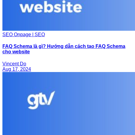
SEO Onpage | SEO
FAQ Schema là gì? Hướng dẫn cách tạo FAQ Schema
cho website
Vincent Do
Aug 17, 2024