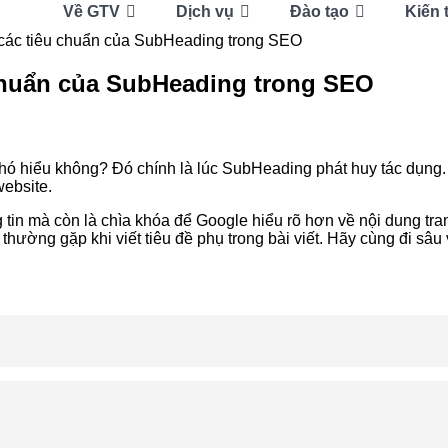
Về GTV
Dịch vụ
Đào tạo
Kiến 
 các tiêu chuẩn của SubHeading trong SEO
 chuẩn của SubHeading trong SEO
hó hiểu không? Đó chính là lúc SubHeading phát huy tác dụng. 
website.
in mà còn là chìa khóa để Google hiểu rõ hơn về nội dung tran
thường gặp khi viết tiêu đề phụ trong bài viết. Hãy cùng đi sâ