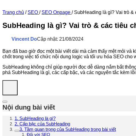
Trang chủ
/
SEO
/
SEO Onpage
/
SubHeading là gì? Vai trò &
SubHeading là gì? Vai trò & các tiêu
Vincent Do
Cập nhật: 21/08/2024
Bạn đã bao giờ đọc một bài viết dài mà cảm thấy mệt mỏi và k
chốt trong việc tổ chức nội dung logic và tối ưu hóa SEO cho 
SubHeading không chỉ giúp người đọc dễ dàng nắm bắt thông t
phá SubHeading là gì, các cấp bậc, và các nguyên tắc kèm lỗi 
Nội dung bài viết
1. SubHeading là gì?
2. Cấp bậc của SubHeading
3. Tầm quan trọng của SubHeading trong bài viết
Đối với SEO