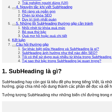
Trải nghiệm người dùng (UX)
4. Nguyên tắc khi viết SubHeading
Rõ ràng và ngắn gọn
Chèn từ khóa SEO
Duy trì tính nhất quán
5. Những lỗi SubHeading thường gặp cần tránh
Nhồi nhét từ khóa quá mức
Bỏ qua thứ bậc
Quá mơ hồ hoặc quá chi tiết
Kết luận
Câu hỏi thường gặp
Sự khác biệt giữa Heading và SubHeading là gì?
SubHeading ảnh hưởng như thế nào đến SEO?
Tôi có thể sử dụng quá nhiều từ khóa trong SubHeadin
Tại sao thứ bậc trong SubHeading lại quan trọng?
1. SubHeading là gì?
SubHeading hay còn gọi là tiêu đề phụ trong tiếng Việt, là 
hướng, giúp chia nhỏ nội dung thành các phần dễ đọc và dễ h
Tưởng tượng SubHeading như những biển chỉ đường trong một 