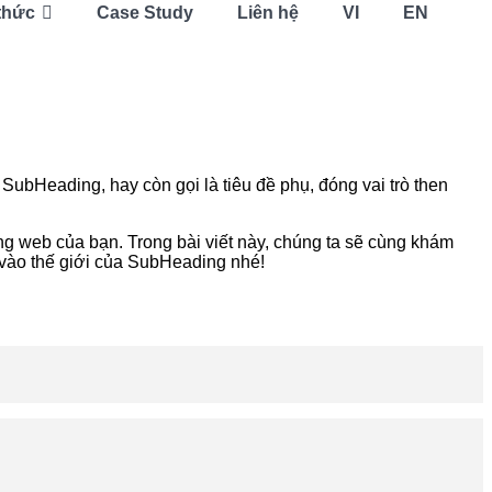
thức
Case Study
Liên hệ
VI
EN
SubHeading, hay còn gọi là tiêu đề phụ, đóng vai trò then
g web của bạn. Trong bài viết này, chúng ta sẽ cùng khám
u vào thế giới của SubHeading nhé!