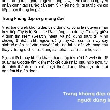
đó, những trải nghiệm người dùng (UX) kém cũng là nguyên
nhân chính tạo ra rào cản tâm lý khiến họ rời đi trước khi kịp
tiếp nhận thông tin giá trị.
Trang không đáp ứng mong đợi
Việc trang web không đáp ứng đúng kỳ vọng là nguyên nhân
trực tiếp đẩy tỷ lệ Bounce Rate tăng cao do sự đứt gãy giữa
ý định tìm kiếm (Search Intent) và nội dung thực tế. Minh
chứng rõ nhất là khi người dùng truy vấn cụm từ “máy xay
sinh tố miễn phí vận chuyển” nhưng lại bị dẫn về trang chủ
thay vì trang đích chứa đúng sản phẩm và ưu đãi họ cần.
Sự sai lệch này khiến khách hàng lập tức rời bỏ website để
quay lại Google tìm kiếm một kết quả khác phù hợp hơn, từ
đó hình thành nên một lượt thoát trang tiêu cực do trải
nghiệm bị gián đoạn.