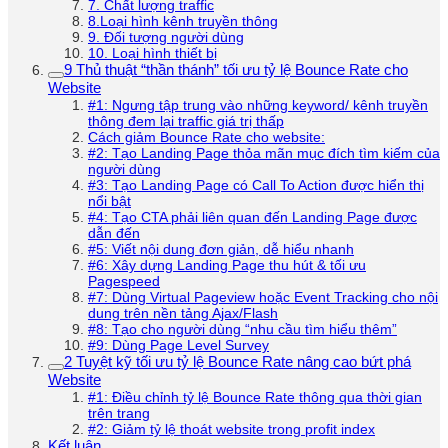
7. Chất lượng traffic
8.Loại hình kênh truyền thông
9. Đối tượng người dùng
10. Loại hình thiết bị
9 Thủ thuật “thần thánh” tối ưu tỷ lệ Bounce Rate cho
Website
#1: Ngưng tập trung vào những keyword/ kênh truyền
thông đem lại traffic giá trị thấp
Cách giảm Bounce Rate cho website:
#2: Tạo Landing Page thỏa mãn mục đích tìm kiếm của
người dùng
#3: Tạo Landing Page có Call To Action được hiển thị
nổi bật
#4: Tạo CTA phải liên quan đến Landing Page được
dẫn đến
#5: Viết nội dung đơn giản, dễ hiểu nhanh
#6: Xây dựng Landing Page thu hút & tối ưu
Pagespeed
#7: Dùng Virtual Pageview hoặc Event Tracking cho nội
dung trên nền tảng Ajax/Flash
#8: Tạo cho người dùng “nhu cầu tìm hiểu thêm”
#9: Dùng Page Level Survey
2 Tuyệt kỹ tối ưu tỷ lệ Bounce Rate nâng cao bứt phá
Website
#1: Điều chỉnh tỷ lệ Bounce Rate thông qua thời gian
trên trang
#2: Giảm tỷ lệ thoát website trong profit index
Kết luận