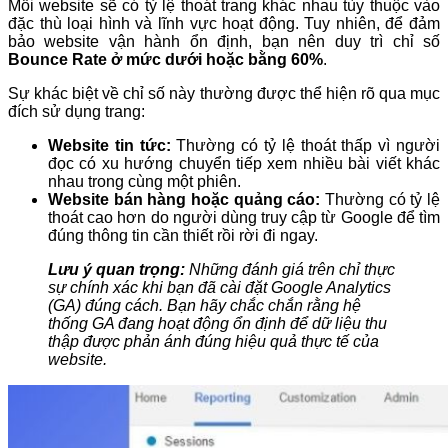
Mỗi website sẽ có tỷ lệ thoát trang khác nhau tùy thuộc vào
đặc thù loại hình và lĩnh vực hoạt động. Tuy nhiên, để đảm
bảo website vận hành ổn định, bạn nên duy trì chỉ số
Bounce Rate ở mức dưới hoặc bằng 60%
.
Sự khác biệt về chỉ số này thường được thể hiện rõ qua mục
đích sử dụng trang:
Website tin tức:
Thường có tỷ lệ thoát thấp vì người
đọc có xu hướng chuyển tiếp xem nhiều bài viết khác
nhau trong cùng một phiên.
Website bán hàng hoặc quảng cáo:
Thường có tỷ lệ
thoát cao hơn do người dùng truy cập từ Google để tìm
đúng thông tin cần thiết rồi rời đi ngay.
Lưu ý quan trọng:
Những đánh giá trên chỉ thực
sự chính xác khi bạn đã cài đặt Google Analytics
(GA) đúng cách. Bạn hãy chắc chắn rằng hệ
thống GA đang hoạt động ổn định để dữ liệu thu
thập được phản ánh đúng hiệu quả thực tế của
website.