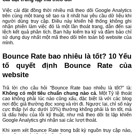
Việc cài đặt đồng thời nhiều mã theo dõi Google Analytics
trên cùng một trang sẽ tạo ra ít nhất hai yêu cầu dữ liệu khi
người dùng truy cập. Điều này khiến hệ thống không ghi
nhận phiên làm việc đó là một lần thoát trang, dẫn đến sai
lệch kết quả phân tích. Bạn hãy kiểm tra kỹ và đảm bảo chỉ
sử dụng duy nhất một mã theo dõi trên toàn bộ website của
mình.
Bounce Rate bao nhiêu là tốt? 10 Yếu
tố quyết định Bounce Rate của
website
Trả lời cho câu hỏi “Bounce Rate bao nhiêu là tốt?” là:
Không có một tiêu chuẩn chung nào cả.
Một Tỷ lệ thoát
cao không phải lúc nào cũng xấu, đặc biệt là với các blog
nơi độc giả thường đọc xong và rời đi. Ngược lại, chỉ số này
cực thấp (ví dụ: dưới 10%) thường không phải là tin tốt, mà
là dấu hiệu của lỗi kỹ thuật, như mã theo dõi bị lặp khiến
Google Analytics ghi nhận sai các lượt thoát.
Khi xem xét Bounce Rate trong bất kỳ nguồn truy cập nào,