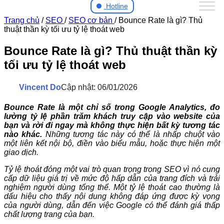
Hotline
Trang chủ
/
SEO
/
SEO cơ bản
/
Bounce Rate là gì? Thủ
thuật thần kỳ tối ưu tỷ lệ thoát web
Bounce Rate là gì? Thủ thuật thần kỳ
tối ưu tỷ lệ thoát web
Vincent Do
Cập nhật: 06/01/2026
Bounce Rate là một chỉ số trong Google Analytics, đo
lường tỷ lệ phần trăm khách truy cập vào website của
bạn và rời đi ngay mà không thực hiện bất kỳ tương tác
nào khác.
Những tương tác này có thể là nhấp chuột vào
một liên kết nội bộ, điền vào biểu mẫu, hoặc thực hiện một
giao dịch.
Tỷ lệ thoát đóng một vai trò quan trọng trong SEO vì nó cung
cấp dữ liệu giá trị về mức độ hấp dẫn của trang đích và trải
nghiệm người dùng tổng thể. Một tỷ lệ thoát cao thường là
dấu hiệu cho thấy nội dung không đáp ứng được kỳ vọng
của người dùng, dẫn đến việc Google có thể đánh giá thấp
chất lượng trang của bạn.