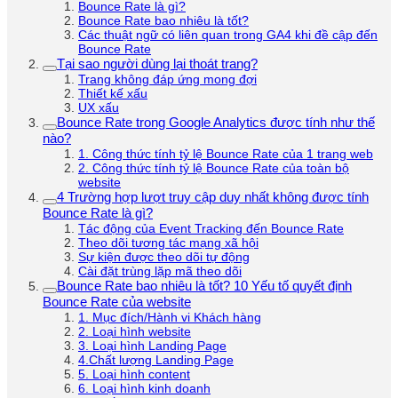
Bounce Rate là gì?
Bounce Rate bao nhiêu là tốt?
Các thuật ngữ có liên quan trong GA4 khi đề cập đến
Bounce Rate
Tại sao người dùng lại thoát trang?
Trang không đáp ứng mong đợi
Thiết kế xấu
UX xấu
Bounce Rate trong Google Analytics được tính như thế
nào?
1. Công thức tính tỷ lệ Bounce Rate của 1 trang web
2. Công thức tính tỷ lệ Bounce Rate của toàn bộ
website
4 Trường hợp lượt truy cập duy nhất không được tính
Bounce Rate là gì?
Tác động của Event Tracking đến Bounce Rate
Theo dõi tương tác mạng xã hội
Sự kiện được theo dõi tự động
Cài đặt trùng lặp mã theo dõi
Bounce Rate bao nhiêu là tốt? 10 Yếu tố quyết định
Bounce Rate của website
1. Mục đích/Hành vi Khách hàng
2. Loại hình website
3. Loại hình Landing Page
4.Chất lượng Landing Page
5. Loại hình content
6. Loại hình kinh doanh