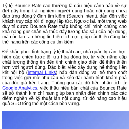
Tỷ lệ Bounce Rate cao thường là dấu hiệu cảnh báo về sự
đứt gãy trong trải nghiệm người dùng hoặc nội dung chưa
đáp ứng đúng ý định tìm kiếm (Search Intent), dẫn đến việc
khách truy cập rời đi ngay lập tức. Ngược lại, một trang web
duy trì được Bounce Rate thấp không chỉ minh chứng cho
khả năng giữ chân và thúc đẩy tương tác sâu của nội dung,
mà còn tạo ra những tín hiệu tích cực giúp cải thiện đáng kể
thứ hạng trên các công cụ tìm kiếm.
Để khắc phục tình trạng tỷ lệ thoát cao, nhà quản trị cần thực
hiện các chiến lược tối ưu hóa đồng bộ, từ việc nâng cấp
chất lượng thông tin đến tinh chỉnh giao diện để thân thiện
hơn với người dùng. Đặc biệt, việc xây dựng hệ thống liên
kết nội bộ (
Internal Links
) hấp dẫn đóng vai trò then chốt
trong việc gợi mở nhu cầu và kéo dài hành trình khám phá
của độc giả trên trang. Thông qua các dữ liệu phân tích từ
Google Analytics
, việc thấu hiểu bản chất của Bounce Rate
sẽ trở thành kim chỉ nam giúp bạn nhận diện chính xác các
điểm nghẽn về kỹ thuật lẫn nội dung, từ đó nâng cao hiệu
quả SEO tổng thể một cách bền vững.