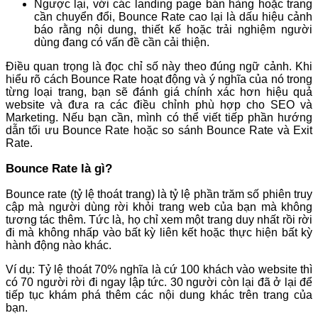
Ngược lại, với các landing page bán hàng hoặc trang
cần chuyển đổi, Bounce Rate cao lại là dấu hiệu cảnh
báo rằng nội dung, thiết kế hoặc trải nghiệm người
dùng đang có vấn đề cần cải thiện.
Điều quan trọng là đọc chỉ số này theo đúng ngữ cảnh. Khi
hiểu rõ cách Bounce Rate hoạt động và ý nghĩa của nó trong
từng loại trang, bạn sẽ đánh giá chính xác hơn hiệu quả
website và đưa ra các điều chỉnh phù hợp cho SEO và
Marketing. Nếu bạn cần, mình có thể viết tiếp phần hướng
dẫn tối ưu Bounce Rate hoặc so sánh Bounce Rate và Exit
Rate.
Bounce Rate là gì?
Bounce rate (tỷ lệ thoát trang) là tỷ lệ phần trăm số phiên truy
cập mà người dùng rời khỏi trang web của bạn mà không
tương tác thêm. Tức là, họ chỉ xem một trang duy nhất rồi rời
đi mà không nhấp vào bất kỳ liên kết hoặc thực hiện bất kỳ
hành động nào khác.
Ví dụ: Tỷ lệ thoát 70% nghĩa là cứ 100 khách vào website thì
có 70 người rời đi ngay lập tức. 30 người còn lại đã ở lại để
tiếp tục khám phá thêm các nội dung khác trên trang của
bạn.