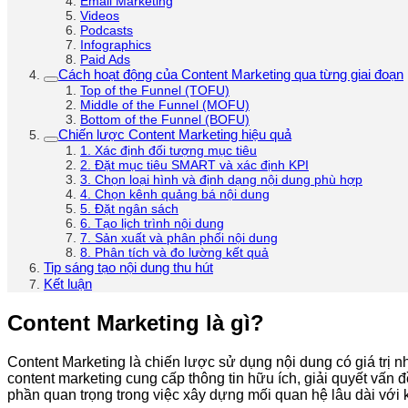
Email Marketing
Videos
Podcasts
Infographics
Paid Ads
Cách hoạt động của Content Marketing qua từng giai đoạn
Top of the Funnel (TOFU)
Middle of the Funnel (MOFU)
Bottom of the Funnel (BOFU)
Chiến lược Content Marketing hiệu quả
1. Xác định đối tượng mục tiêu
2. Đặt mục tiêu SMART và xác định KPI
3. Chọn loại hình và định dạng nội dung phù hợp
4. Chọn kênh quảng bá nội dung
5. Đặt ngân sách
6. Tạo lịch trình nội dung
7. Sản xuất và phân phối nội dung
8. Phân tích và đo lường kết quả
Tip sáng tạo nội dung thu hút
Kết luận
Content Marketing là gì?
Content Marketing là chiến lược sử dụng nội dung có giá trị n
content marketing cung cấp thông tin hữu ích, giải quyết vấn
phần quan trọng trong việc xây dựng mối quan hệ lâu dài với