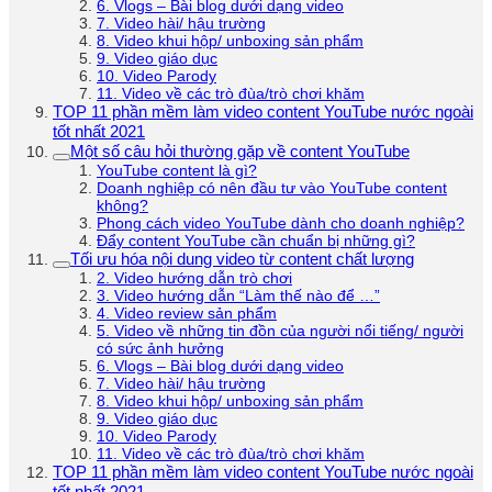
6. Vlogs – Bài blog dưới dạng video
7. Video hài/ hậu trường
8. Video khui hộp/ unboxing sản phẩm
9. Video giáo dục
10. Video Parody
11. Video về các trò đùa/trò chơi khăm
TOP 11 phần mềm làm video content YouTube nước ngoài
tốt nhất 2021
Một số câu hỏi thường gặp về content YouTube
YouTube content là gì?
Doanh nghiệp có nên đầu tư vào YouTube content
không?
Phong cách video YouTube dành cho doanh nghiệp?
Đẩy content YouTube cần chuẩn bị những gì?
Tối ưu hóa nội dung video từ content chất lượng
2. Video hướng dẫn trò chơi
3. Video hướng dẫn “Làm thế nào để …”
4. Video review sản phẩm
5. Video về những tin đồn của người nổi tiếng/ người
có sức ảnh hưởng
6. Vlogs – Bài blog dưới dạng video
7. Video hài/ hậu trường
8. Video khui hộp/ unboxing sản phẩm
9. Video giáo dục
10. Video Parody
11. Video về các trò đùa/trò chơi khăm
TOP 11 phần mềm làm video content YouTube nước ngoài
tốt nhất 2021