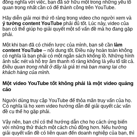
đồng nghĩa với việc, bạn đã sở hữu một trong những yếu tố
quan trọng nhất cần có để thành công trên YouTube.
Hãy diễn giải mọi thứ rõ ràng trong video cho người xem và
ý tưởng content YouTube
phải đủ tốt. Lúc này, video của
bạn có thể giúp họ giải quyết một số vấn đề mà họ đang gặp
phải.
Một khi bạn đã có chiến lược của mình, bạn sẽ cần
làm
content YouTube
– nội dung tốt. Điều này hoàn toàn không
có nghĩa là bạn phải có một ngân sách khổng lồ. Những hình
ảnh sắc nét và hỗ trợ âm thanh rõ ràng không là yếu tố tất cả.
Điều quan trọng nhất ở đây là giá trị mà bạn mang lại cho
khách hàng của mình.
Một video YouTube tốt không phải là một video quảng
cáo
Người dùng truy cập YouTube để thỏa mãn truy vấn của họ.
Có nghĩa là họ xem video hướng dẫn để giải quyết các vấn
đề cụ thể họ gặp phải.
Vậy nên, bạn chỉ có thể hướng dẫn cho họ cách ứng biến
với những thử thách một cách chủ động hơn. Nếu hướng
giải quyết vấn đề có liên quan đến doanh nghiệp của bạn, thì