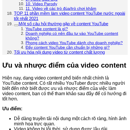
10. Video Parody
11. Video về các trò đùa/trò chơi khăm
TOP 11 phần mềm làm video content YouTube nước ngoài
tốt nhất 2021
Một số câu hỏi thường gặp về content YouTube
YouTube content là gì?
Doanh nghiệp có nên đầu tư vào YouTube content
không?
Phong cách video YouTube dành cho doanh nghiệp?
Đẩy content YouTube cần chuẩn bị những gì?
Tối ưu hóa nội dung video từ content chất lượng
Ưu và nhược điểm của video content
Hiện nay, dạng video content phổ biến nhất chính là
YouTube content. Có rất nhiều YouTuber được nhiều người
biết đến nhờ biết được ưu và nhược điểm của việc làm
video content, bạn có thể tham khảo sau đây để có hướng đi
tốt hơn.
Ưu điểm:
Dễ dàng truyền tải nội dung một cách rõ ràng, hình ảnh
minh họa trực quan.
Video không bị lỗi thời, sử dụng được lâu dài.