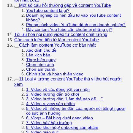
Một số câu hỏi thường gặp về content YouTube
YouTube content là gì?
Doanh nghiệp có nên đầu tư vào YouTube content
không?
Phong cách video YouTube dành cho doanh nghiệp?
Đẩy content YouTube cần chuẩn bị những gì?
Tối ưu hóa nội dung video từ content chất lượng
Các cách kiếm tiền từ làm content YouTube
Cách làm content YouTube cơ bản nhất
Xác định chủ đề
Lên kịch bản
Thực hiện quay
Chọn hình ảnh
Chọn âm thanh
Chỉnh sửa và hoàn thiện video
11 Loại ý tưởng content YouTube thú vị thu hút người
xem
1. Video về các động vật vui nhộn
2. Video hướng dẫn trò chơi
3. Video hướng dẫn “Làm thế nào để …”
4. Video review sản phẩm
5. Video về những tin đồn của người nổi tiếng/ người
có sức ảnh hưởng
6. Vlogs – Bài blog dưới dạng video
7. Video hài/ hậu trường
8. Video khui hộp/ unboxing sản phẩm
9. Video giáo dục