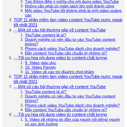
Tạo thông điệp ý nghĩa cho nội dung video YouTube
Không cần phải có ngân sách lớn mới thành công
Một video YouTube tốt không phải là một video quảng
cáo
TOP 11 phần mềm làm video content YouTube nước ngoài
tốt nhất 2021
Một số câu hỏi thường gặp về content YouTube
YouTube content là gì?
Doanh nghiệp có nên đầu tư vào YouTube content
không?
Phong cách video YouTube dành cho doanh nghiệp?
Đẩy content YouTube cần chuẩn bị những gì?
Tối ưu hóa nội dung video từ content chất lượng
9. Video giáo dục
10. Video Parody
11. Video về các trò đùa/trò chơi khăm
TOP 11 phần mềm làm video content YouTube nước ngoài
tốt nhất 2021
Một số câu hỏi thường gặp về content YouTube
YouTube content là gì?
Doanh nghiệp có nên đầu tư vào YouTube content
không?
Phong cách video YouTube dành cho doanh nghiệp?
Đẩy content YouTube cần chuẩn bị những gì?
Tối ưu hóa nội dung video từ content chất lượng
5. Video về những tin đồn của người nổi tiếng/ người
có sức ảnh hưởng