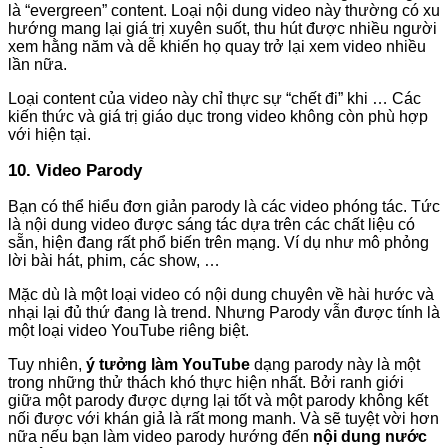
là “evergreen” content. Loại nội dung video này thường có xu
hướng mang lại giá trị xuyên suốt, thu hút được nhiều người
xem hằng năm và dễ khiến họ quay trở lại xem video nhiều
lần nữa.
Loại content của video này chỉ thực sự “chết đi” khi … Các
kiến thức và giá trị giáo dục trong video không còn phù hợp
với hiện tại.
10. Video Parody
Bạn có thể hiểu đơn giản parody là các video phóng tác. Tức
là nội dung video được sáng tác dựa trên các chất liệu có
sẵn, hiện đang rất phổ biến trên mạng. Ví dụ như mô phỏng
lời bài hát, phim, các show, …
Mặc dù là một loại video có nội dung chuyên về hài hước và
nhại lại đủ thứ đang là trend. Nhưng Parody vẫn được tính là
một loại video YouTube riêng biệt.
Tuy nhiên,
ý tưởng làm YouTube
dạng parody này là một
trong những thử thách khó thực hiện nhất. Bởi ranh giới
giữa một parody được dựng lại tốt và một parody không kết
nối được với khán giả là rất mong manh. Và sẽ tuyệt vời hơn
nữa nếu bạn làm video parody hướng đến
nội dung nước