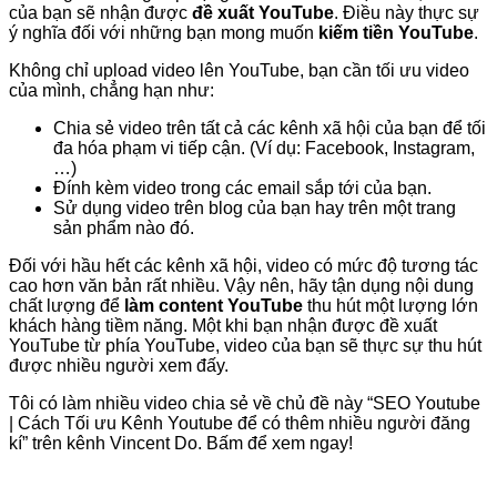
của bạn sẽ nhận được
đề xuất YouTube
. Điều này thực sự
ý nghĩa đối với những bạn mong muốn
kiếm tiền YouTube
.
Không chỉ upload video lên YouTube, bạn cần tối ưu video
của mình, chẳng hạn như:
Chia sẻ video trên tất cả các kênh xã hội của bạn để tối
đa hóa phạm vi tiếp cận. (Ví dụ: Facebook, Instagram,
…)
Đính kèm video trong các email sắp tới của bạn.
Sử dụng video trên blog của bạn hay trên một trang
sản phẩm nào đó.
Đối với hầu hết các kênh xã hội, video có mức độ tương tác
cao hơn văn bản rất nhiều. Vậy nên, hãy tận dụng nội dung
chất lượng để
làm content YouTube
thu hút một lượng lớn
khách hàng tiềm năng. Một khi bạn nhận được đề xuất
YouTube từ phía YouTube, video của bạn sẽ thực sự thu hút
được nhiều người xem đấy.
Tôi có làm nhiều video chia sẻ về chủ đề này “SEO Youtube
| Cách Tối ưu Kênh Youtube để có thêm nhiều người đăng
kí” trên kênh Vincent Do. Bấm để xem ngay!