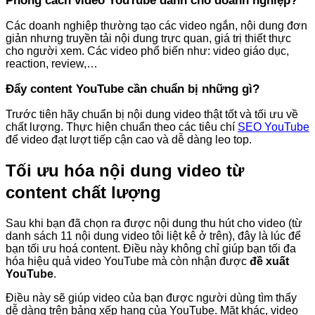
Phong cách video YouTube dành cho doanh nghiệp?
Các doanh nghiệp thường tạo các video ngắn, nội dung đơn
giản nhưng truyền tải nội dung trực quan, giá trị thiết thực
cho người xem. Các video phổ biến như: video giáo dục,
reaction, review,…
Đẩy content YouTube cần chuẩn bị những gì?
Trước tiên hãy chuẩn bị nội dung video thật tốt và tối ưu về
chất lượng. Thực hiện chuẩn theo các tiêu chí
SEO YouTube
để video đạt lượt tiếp cận cao và dễ dàng leo top.
Tối ưu hóa nội dung video từ
content chất lượng
Sau khi bạn đã chọn ra được nội dung thu hút cho video (từ
danh sách 11 nội dung video tôi liệt kê ở trên), đây là lúc để
bạn tối ưu hoá content. Điều này không chỉ giúp bạn tối đa
hóa hiệu quả video YouTube mà còn nhận được
đề xuất
YouTube
.
Điều này sẽ giúp video của bạn được người dùng tìm thấy
dễ dàng trên bảng xếp hạng của YouTube. Mặt khác, video