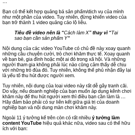
…
Bạn có thể kết hợp quảng bá sản phẩm/dịch vụ của mình
như một phần của video. Tuy nhiên, đừng khiến video của
bạn trở thành 1 video quảng cáo lộ liễu.
Tiêu đề video nên là “
Cách làm X
” thay vì “
Tại
sao bạn cần sản phẩm Y
“
Nội dung của các video YouTube có chủ đề này xoay quanh
những câu chuyện cười, trò chơi khăm thực tế. Xoay quanh
về bạn bè, gia đình hoặc một ai đó trong xã hội. Và những
người tham gia không phải lúc nào cũng cảm thấy dễ chịu
với những trò đùa đó. Tuy nhiên, không thể phủ nhận đây lại
là yếu tố thu hút được người xem.
Tuy nhiên, nội dung của loại video này rất dễ gây tranh cãi.
Do vậy, nếu doanh nghiệp của bạn muốn áp dụng kênh chơi
khăm này để thu hút người xem thì điều bạn cần làm là …
Hãy đảm bảo phải có sự liên kết giữa giá trị của doanh
nghiệp bạn và nội dung màn chơi khăm này.
Ngoài 11 ý tưởng kể trên còn có rất nhiều
ý tưởng làm
content YouTube
hiệu quả khác nữa, video sau có thể hữu
ích với bạn: