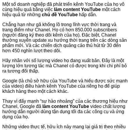
Một số doanh nghiệp đã phát triển kênh YouTube của họ vô
cùng hiệu quả bằng việc
làm content YouTube
một cách
hiệu quả từ những
chủ đề YouTube
hấp dẫn.
Chẳng hạn như gã khổng lồ trong lĩnh vực thời trang và
trang điểm như Chanel. Họ có hơn 850.000 subscribers
(người đăng ký theo dõi kênh của họ). Đặc biệt, Chanel
thường xuyên update xu hướng thời trang trên các dòng sản
phẩm mới. Và các chiến dịch quảng cáo thú hút từ 30 đến
hơn 450 nghìn lượt theo dõi.
Hãy nhân với số lượng video họ đang xuất bản. Đây là một
lượng lớn tương tác mà Chanel có được trong khi chi phí bỏ
ra tương đối thấp.
Google (là chủ sở hữu của YouTube và hiểu được sức mạnh
của video) điều hành kênh YouTube của riêng họ để giúp
khách hàng theo một cách khác.
Thay vì đẩy mạnh “sự hào nhoáng” của các thương hiệu như
Chanel, Google đã
làm content YouTube
video chất lượng
hướng dẫn người dùng tận dụng tối đa các công cụ và ứng
dụng của họ.
Những video thực tế, hữu ích này mang lại giá trị theo nhiều