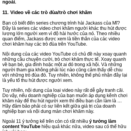
ngoài.
11. Video về các trò đùa/trò chơi khăm
Bạn có biết đến series chương trình hài Jackass của Mĩ?
Đây là series các video chơi khăm người khác thu hút được
lượng lớn người xem vì độ hài hước của nó. Theo nhiều
quan điểm, Jackass được xem là tiền thân của các video
chơi khăm hay các trò đùa trên YouTube.
Nội dung của các video YouTube có chủ đề này xoay quanh
những câu chuyện cười, trò chơi khăm thực tế. Xoay quanh
về bạn bè, gia đình hoặc một ai đó trong xã hội. Và những
người tham gia không phải lúc nào cũng cảm thấy dễ chịu
với những trò đùa đó. Tuy nhiên, không thể phủ nhận đây lại
là yếu tố thu hút được người xem.
Tuy nhiên, nội dung của loại video này rất dễ gây tranh cãi.
Do vậy, nếu doanh nghiệp của bạn muốn áp dụng kênh chơi
khăm này để thu hút người xem thì điều bạn cần làm là …
Hãy đảm bảo phải có sự liên kết giữa giá trị của doanh
nghiệp bạn và nội dung màn chơi khăm này.
Ngoài 11 ý tưởng kể trên còn có rất nhiều
ý tưởng làm
content YouTube
hiệu quả khác nữa, video sau có thể hữu