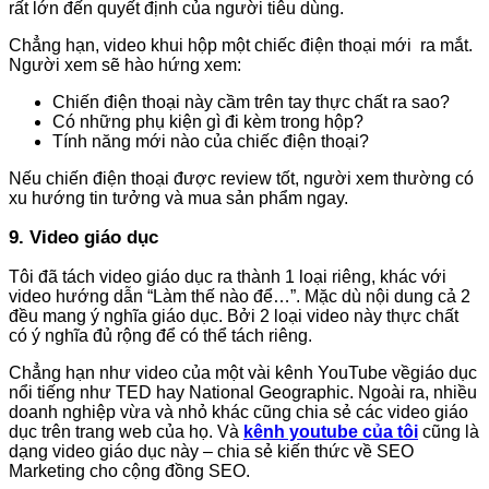
rất lớn đến quyết định của người tiêu dùng.
Chẳng hạn, video khui hộp một chiếc điện thoại mới ra mắt.
Người xem sẽ hào hứng xem:
Chiến điện thoại này cầm trên tay thực chất ra sao?
Có những phụ kiện gì đi kèm trong hộp?
Tính năng mới nào của chiếc điện thoại?
Nếu chiến điện thoại được review tốt, người xem thường có
xu hướng tin tưởng và mua sản phẩm ngay.
9. Video giáo dục
Tôi đã tách video giáo dục ra thành 1 loại riêng, khác với
video hướng dẫn “Làm thế nào để…”. Mặc dù nội dung cả 2
đều mang ý nghĩa giáo dục. Bởi 2 loại video này thực chất
có ý nghĩa đủ rộng để có thể tách riêng.
Chẳng hạn như video của một vài kênh YouTube vềgiáo dục
nổi tiếng như TED hay National Geographic. Ngoài ra, nhiều
doanh nghiệp vừa và nhỏ khác cũng chia sẻ các video giáo
dục trên trang web của họ. Và
kênh youtube của tôi
cũng là
dạng video giáo dục này – chia sẻ kiến thức về SEO
Marketing cho cộng đồng SEO.