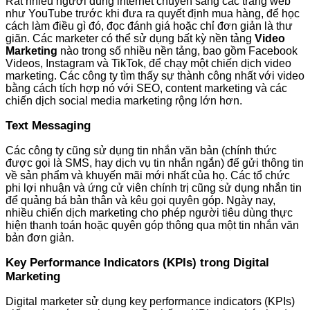
Rất nhiều người dùng internet chuyển sang các trang web
như YouTube trước khi đưa ra quyết định mua hàng, để học
cách làm điều gì đó, đọc đánh giá hoặc chỉ đơn giản là thư
giãn. Các marketer có thể sử dụng bất kỳ nền tảng
Video
Marketing
nào trong số nhiều nền tảng, bao gồm Facebook
Videos, Instagram và TikTok, để chạy một chiến dịch video
marketing. Các công ty tìm thấy sự thành công nhất với video
bằng cách tích hợp nó với SEO, content marketing và các
chiến dịch social media marketing rộng lớn hơn.
Text Messaging
Các công ty cũng sử dụng tin nhắn văn bản (chính thức
được gọi là SMS, hay dịch vụ tin nhắn ngắn) để gửi thông tin
về sản phẩm và khuyến mãi mới nhất của họ. Các tổ chức
phi lợi nhuận và ứng cử viên chính trị cũng sử dụng nhắn tin
để quảng bá bản thân và kêu gọi quyên góp. Ngày nay,
nhiều chiến dịch marketing cho phép người tiêu dùng thực
hiện thanh toán hoặc quyên góp thông qua một tin nhắn văn
bản đơn giản.
Key Performance Indicators (KPIs) trong Digital
Marketing
Digital marketer sử dụng key performance indicators (KPIs)