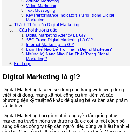
Affiliate Marketing
Video Marketing
Text Messaging
Key Performance Indicators (KPIs) trong Digital
Marketing
Thách Thức của Digital Marketing
Câu hỏi thường gặp
Digital Marketing Agency Là Gì?
SEO Trong Digital Marketing Là Gì?
Internet Marketing Là Gì?
Làm Thế Nào Để Trở Thành Digital Marketer?
Những Kỹ Năng Nào Cần Thiết Trong Digital
Marketing?
Kết Luận
Digital Marketing là gì?
Digital Marketing là việc sử dụng các trang web, ứng dụng,
thiết bị di động, mạng xã hội, công cụ tìm kiếm và các
phương tiện kỹ thuật số khác để quảng bá và bán sản phẩm
và dịch vụ.
Digital Marketing bao gồm nhiều nguyên tắc giống như
marketing truyền thống và thường được coi là một cách bổ
sung để các công ty tiếp cận người tiêu dùng và hiểu hành vi
của họ. Các công ty thường kết hợp các kỹ thuật Marketing