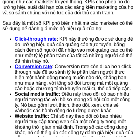
giống như các marketer truyền thống. KPIs cho phép họ đo
lường hiệu suất dài hạn của các sáng kiến marketing của họ
và so sánh chúng với nỗ lực của đối thủ cạnh tranh.
Sau đây là một số KPI phổ biến nhất mà các marketer có thể
sử dụng để đánh giá mức độ hiệu quả của họ:
Click-through rate
:
KPI này thường được sử dụng để
đo lường hiệu quả của quảng cáo trực tuyến, bằng
cách đếm số người đã nhấp vào một quảng cáo cụ thể
như một tỷ lệ phần trăm của tất cả những người có thể
đã nhìn thấy nó.
Conversion rate
:
Conversion rate còn đi xa hơn click-
through rate để so sánh tỷ lệ phần trăm người thực
hiện một hành động mong muốn nào đó, chẳng hạn
như mua hàng, với tổng số đối tượng mà một quảng
cáo hoặc chương trình khuyến mãi cụ thể đã tiếp cận.
Social media traffic:
Điều này theo dõi có bao nhiêu
người tương tác với hồ sơ mạng xã hội của một công
ty. Nó bao gồm lượt thích, theo dõi, xem, chia sẻ
và/hoặc các hành động đo lường được khác.
Website traffic:
Chỉ số này theo dõi có bao nhiêu
người truy cập trang web của một công ty trong một
khoảng thời gian nhất định. Trong số các công dụng
khác, nó có thể giúp các công ty đánh giá hiệu quả của