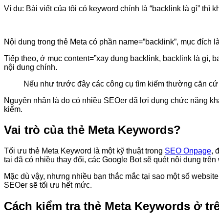
Ví dụ: Bài viết của tôi có keyword chính là “backlink là gì” th
Nội dung trong thẻ Meta có phần name=”backlink”, mục đích là đ
Tiếp theo, ở mục content=”xay dung backlink, backlink là gì, 
nội dung chính.
Nếu như trước đây các công cụ tìm kiếm thường căn cứ
Nguyên nhân là do có nhiều SEOer đã lợi dụng chức năng kha
kiếm.
Vai trò của thẻ Meta Keywords?
Tối ưu thẻ Meta Keyword là một kỹ thuật trong
SEO Onpage
, 
tại đã có nhiều thay đổi, các Google Bot sẽ quét nội dung tr
Mặc dù vậy, nhưng nhiều bạn thắc mắc tại sao một số website
SEOer sẽ tối ưu hết mức.
Cách kiểm tra thẻ Meta Keywords ở tr