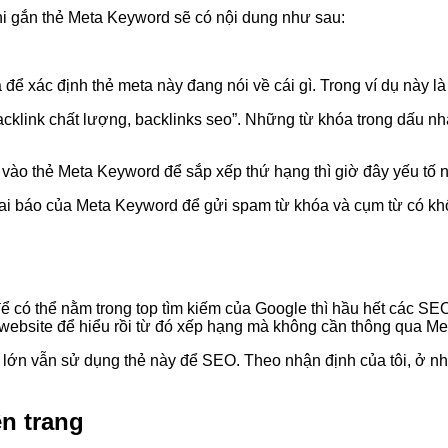
ì khi gắn thẻ Meta Keyword sẽ có nội dung như sau:
ể xác định thẻ meta này đang nói về cái gì. Trong ví dụ này là 
backlink chất lượng, backlinks seo”. Những từ khóa trong dấu n
 vào thẻ Meta Keyword để sắp xếp thứ hạng thì giờ đây yếu tố
i báo của Meta Keyword để gửi spam từ khóa và cụm từ có khố
để có thể nằm trong top tìm kiếm của Google thì hầu hết các SEO
ên website để hiểu rồi từ đó xếp hạng mà không cần thông qua 
 lớn vẫn sử dụng thẻ này để SEO. Theo nhận định của tôi, ở n
ên trang