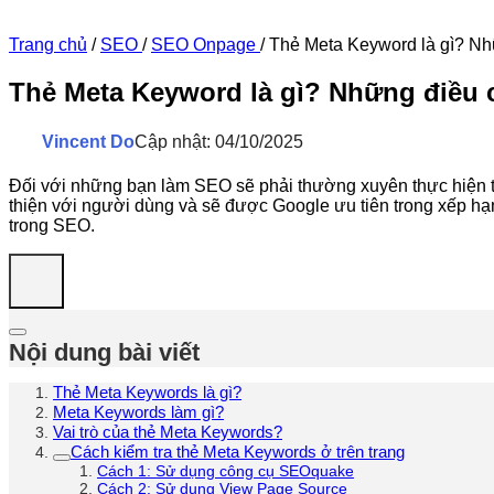
Trang chủ
/
SEO
/
SEO Onpage
/
Thẻ Meta Keyword là gì? Nh
Thẻ Meta Keyword là gì? Những điều 
Vincent Do
Cập nhật: 04/10/2025
Đối với những bạn làm SEO sẽ phải thường xuyên thực hiện 
thiện với người dùng và sẽ được Google ưu tiên trong xếp hạng
trong SEO.
Nội dung bài viết
Thẻ Meta Keywords là gì?
Meta Keywords làm gì?
Vai trò của thẻ Meta Keywords?
Cách kiểm tra thẻ Meta Keywords ở trên trang
Cách 1: Sử dụng công cụ SEOquake
Cách 2: Sử dụng View Page Source