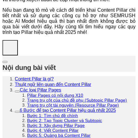
Nếu bạn đang tò mò về cách để triển khai Content Pillar chi
tiết nhất và sử dụng các công cụ hỗ trợ như SEMRUSH
hoặc AI Model hiệu quả thì bạn nhất định không được bỏ
qua bài viết dưới đây. Hãy cùng tôi tìm hiểu ngay các quy
trình tạo Pillar hiệu quả nhất 2025 nhé!
Nội dung bài viết
Content Pillar là gì?
Thuật ngữ liên quan đến Content Pillar
Các loại Pillar Pages
Pillar Pages có nội dung X10
Trang trụ cột của chủ đề phụ (Subtopic Pillar Page)
Trang trụ cột tài nguyên (Resource Pillar Page)
6 Bước để tạo Content Pillar hiệu quả nhất 2025
Bước 1: Tìm chủ đề chính
Bước 2: Tạo Topic Cluster và Subtopic
Bước 3: Xây dựng Pillar Page
Bước 4: Viết Content Pillar
Bước 5: Quảng bá Content Pillar