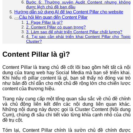
Bước 6: Thường xuyên Audit Content nhưng không
được lệch chủ đề ban đầu
Hướng dẫn sử dụng AI để tạo Content Pillar cho website
Câu hỏi liên quan đến Content Pillar
1. Page Pillar là gì?
2. Content Pillar có quan trọng?
3. Làm sao để phát triển Content Pillar chất lượng?
4. Tại sao cần phải triển khai Content Pillar cho Topic
Cluster?
Content Pillar là gì?
Content Pillar là trang chủ đề cốt lõi bao gồm hết tất cả nội
dung của trang web hay Social Media mà bạn sẽ triển khai.
Khi hiểu rõ pillar content là gì, bạn sẽ thấy nó đóng vai trò
như bản đồ chỉ dẫn cho một chủ đề rộng lớn cho chiến lược
content của thương hiệu.
Trang này cung cấp một tổng quan sâu sắc về chủ đề chính
và chủ động liên kết đến các nội dung liên quan khác.
Những nội dung này được gọi là Cluster Content (Nội dung
Cụm), chúng đi sâu chi tiết vào từng khía cạnh nhỏ của chủ
đề trụ cột.
Tóm lại, Content Pillar chính là sườn chủ đề chính được