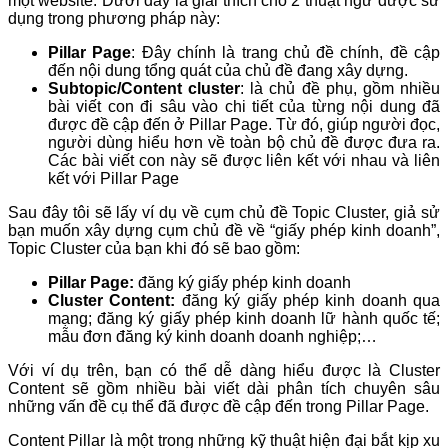
một website. Dưới đây là giải thích cho 2 thuật ngữ được sử
dụng trong phương pháp này:
Pillar Page
: Đây chính là trang chủ đề chính, đề cập
đến nội dung tổng quát của chủ đề đang xây dựng.
Subtopic/Content cluster
: là chủ đề phụ, gồm nhiều
bài viết con đi sâu vào chi tiết của từng nội dung đã
được đề cập đến ở Pillar Page. Từ đó, giúp người đọc,
người dùng hiểu hơn về toàn bộ chủ đề được đưa ra.
Các bài viết con này sẽ được liên kết với nhau và liên
kết với Pillar Page
Sau đây tôi sẽ lấy ví dụ về cụm chủ đề Topic Cluster, giả sử
bạn muốn xây dựng cụm chủ đề về “giấy phép kinh doanh”,
Topic Cluster của bạn khi đó sẽ bao gồm:
Pillar Page:
đăng ký giấy phép kinh doanh
Cluster Content:
đăng ký giấy phép kinh doanh qua
mạng; đăng ký giấy phép kinh doanh lữ hành quốc tế;
mẫu đơn đăng ký kinh doanh doanh nghiệp;…
Với ví dụ trên, bạn có thể dễ dàng hiểu được là Cluster
Content sẽ gồm nhiều bài viết dài phân tích chuyên sâu
những vấn đề cụ thể đã được đề cập đến trong Pillar Page.
Content Pillar là một trong những kỹ thuật hiện đại bắt kịp xu