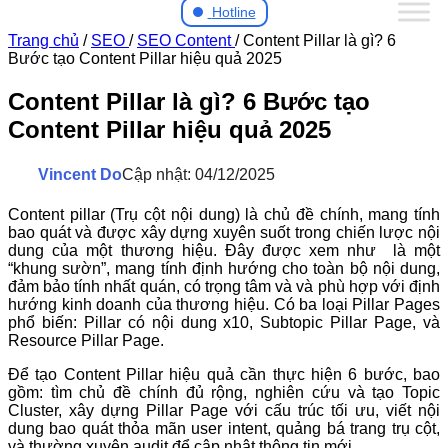
Hotline
Trang chủ
/
SEO
/
SEO Content
/
Content Pillar là gì? 6
Bước tạo Content Pillar hiệu quả 2025
Content Pillar là gì? 6 Bước tạo
Content Pillar hiệu quả 2025
Vincent Do
Cập nhật: 04/12/2025
Content pillar (Trụ cột nội dung) là chủ đề chính, mang tính
bao quát và được xây dựng xuyên suốt trong chiến lược nội
dung của một thương hiệu. Đây được xem như là một
“khung sườn”, mang tính định hướng cho toàn bộ nội dung,
đảm bảo tính nhất quán, có trọng tâm và và phù hợp với định
hướng kinh doanh của thương hiệu. Có ba loại Pillar Pages
phổ biến: Pillar có nội dung x10, Subtopic Pillar Page, và
Resource Pillar Page.
Để tạo Content Pillar hiệu quả cần thực hiện 6 bước, bao
gồm: tìm chủ đề chính đủ rộng, nghiên cứu và tạo Topic
Cluster, xây dựng Pillar Page với cấu trúc tối ưu, viết nội
dung bao quát thỏa mãn user intent, quảng bá trang trụ cột,
và thường xuyên audit để cập nhật thông tin mới.