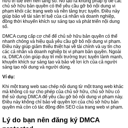
hữu trí tuệ trên nền tảng số. Nó tạo ra khung pháp lý để các
chủ sở hữu bản quyền có thể yêu cầu gỡ bỏ nội dung vi
phạm khỏi các trang web và nền tảng trực tuyến. Điều này
giúp bảo vệ tài sản trí tuệ của cá nhân và doanh nghiệp,
đồng thời khuyến khích sự sáng tạo và phát triển nội dung
số.
DMCA cung cấp cơ chế để chủ sở hữu bản quyền có thể
nhanh chóng và hiệu quả yêu cầu gỡ bỏ nội dung vi phạm.
Điều này giúp giảm thiểu thiệt hại về tài chính và uy tín cho
các cá nhân và doanh nghiệp bị vi phạm bản quyền. Ngoài
ra, DMCA còn giúp duy trì môi trường trực tuyến lành mạnh,
khuyến khích sự sáng tạo và bảo vệ lợi ích của cả người
sáng tạo nội dung và người dùng.
Ví dụ:
Khi một trang web sao chép nội dung từ một trang web khác
mà không có sự cho phép của chủ sở hữu, chủ sở hữu có
thể sử dụng DMCA để yêu cầu gỡ bỏ nội dung vi phạm này.
Điều này không chỉ bảo vệ quyền lợi của chủ sở hữu bản
quyền mà còn có tác động đến SEO của trang web vi phạm.
Lý do bạn nên đăng ký DMCA