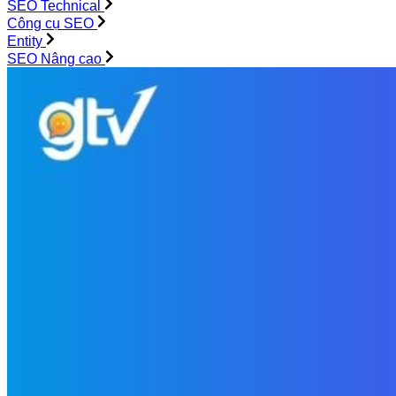
SEO Technical
Công cụ SEO
Entity
SEO Nâng cao