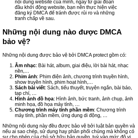
nội dung website của mình, ngay từ giai đoạn
đầu khởi động website, bạn nên thực hiện việc
đăng ký DMCA để tránh được rủi ro và những
tranh chấp về sau.
Những nội dung nào được DMCA
bảo vệ?
Những nội dung được bảo vệ bởi DMCA protect gồm có:
Âm nhạc
: Bài hát, album, giai điệu, lời bài hát, nhạc
nền,…
Phim ảnh
: Phim điện ảnh, chương trình truyền hình,
show truyền hình, phim hoạt hình,…
Sách bài viết
: Sách, tiểu thuyết, truyện ngắn, bài báo,
tạp chí, …
Hình ảnh đồ họa
: Hình ảnh, bức tranh, ảnh chụp, ảnh
minh họa, đồ họa máy tính, …
Chương trình máy tính phần mềm
: Chương trình
máy tính, phần mềm, ứng dụng di động, …
Những nội dung này đều được bảo vệ bởi luật bản quyền và
nếu ai sao chép, sử dụng hay phân phối chúng mà không có
sự cho phép của chủ sở hữu bản quyền, tuỳ vào mức độ vi