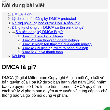
Nội dung bài viết
DMCA là gì?
Lý do bạn nên đăng ký DMCA protected
Những nội dung nào được DMCA bảo vệ?
Đăng ký chứng chỉ DMCA có tốn phí không?
5 bước đăng ký DMCA là gì?
Bước 1: Đăng ký tài khoản
Bước 2: Điền thông tin doanh nghiệp
Bước 3: Nhập tên thay thế của doanh nghiệp
Bước 4: Chỉ định người thừa hành của bạn
Bước 5: Gửi và thanh toán
Kết luận
DMCA là gì?
DMCA (Digital Millennium Copyright Act) là một đạo luật về
bản quyền của Hoa Kỳ được ban hành vào năm 1998 nhằm
bảo vệ quyền sở hữu trí tuệ trên Internet. DMCA quy định
cách xử lý vi phạm bản quyền trực tuyến và cung cấp cơ chế
thông báo và gỡ bỏ nội dung vi phạm.