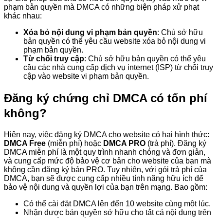
phạm bản quyền mà DMCA có những biện pháp xử phạt
khác nhau:
Xóa bỏ nội dung vi phạm bản quyền
: Chủ sở hữu
bản quyền có thể yêu cầu website xóa bỏ nội dung vi
phạm bản quyền.
Từ chối truy cập
: Chủ sở hữu bản quyền có thể yêu
cầu các nhà cung cấp dịch vụ internet (ISP) từ chối truy
cập vào website vi phạm bản quyền.
Đăng ký chứng chỉ DMCA có tốn phí
không?
Hiện nay, việc đăng ký DMCA cho website có hai hình thức:
DMCA Free
(miễn phí) hoặc
DMCA PRO
(trả phí). Đăng ký
DMCA miễn phí là một quy trình nhanh chóng và đơn giản,
và cung cấp mức độ bảo vệ cơ bản cho website của bạn mà
không cần đăng ký bản PRO. Tuy nhiên, với gói trả phí của
DMCA, bạn sẽ được cung cấp nhiều tính năng hữu ích để
bảo vệ nội dung và quyền lợi của bạn trên mạng. Bao gồm:
Có thể cài đặt DMCA lên đến 10 website cùng một lúc.
Nhận được bản quyền sở hữu cho tất cả nội dung trên