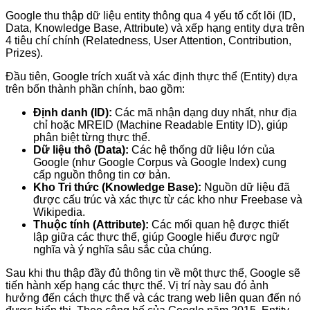
Google thu thập dữ liệu entity thông qua 4 yếu tố cốt lõi (ID,
Data, Knowledge Base, Attribute) và xếp hạng entity dựa trên
4 tiêu chí chính (Relatedness, User Attention, Contribution,
Prizes).
Đầu tiên, Google trích xuất và xác định thực thể (Entity) dựa
trên bốn thành phần chính, bao gồm:
Định danh (ID):
Các mã nhận dạng duy nhất, như địa
chỉ hoặc MREID (Machine Readable Entity ID), giúp
phân biệt từng thực thể.
Dữ liệu thô (Data):
Các hệ thống dữ liệu lớn của
Google (như Google Corpus và Google Index) cung
cấp nguồn thông tin cơ bản.
Kho Tri thức (Knowledge Base):
Nguồn dữ liệu đã
được cấu trúc và xác thực từ các kho như Freebase và
Wikipedia.
Thuộc tính (Attribute):
Các mối quan hệ được thiết
lập giữa các thực thể, giúp Google hiểu được ngữ
nghĩa và ý nghĩa sâu sắc của chúng.
Sau khi thu thập đầy đủ thông tin về một thực thể, Google sẽ
tiến hành xếp hạng các thực thể. Vị trí này sau đó ảnh
hưởng đến cách thực thể và các trang web liên quan đến nó