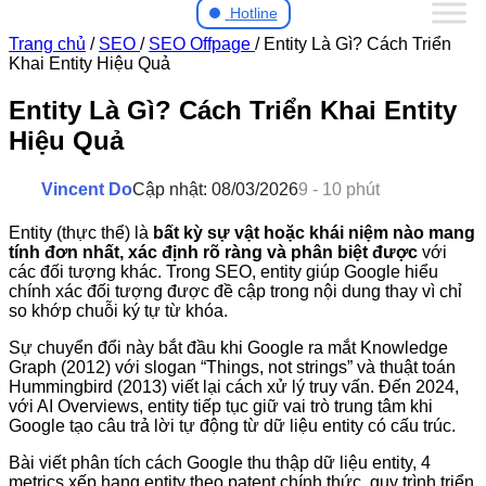
Hotline
Trang chủ
/
SEO
/
SEO Offpage
/
Entity Là Gì? Cách Triển
Khai Entity Hiệu Quả
Entity Là Gì? Cách Triển Khai Entity
Hiệu Quả
Vincent Do
Cập nhật: 08/03/2026
9 - 10 phút
Entity (thực thể) là
bất kỳ sự vật hoặc khái niệm nào mang
tính đơn nhất, xác định rõ ràng và phân biệt được
với
các đối tượng khác. Trong SEO, entity giúp Google hiểu
chính xác đối tượng được đề cập trong nội dung thay vì chỉ
so khớp chuỗi ký tự từ khóa.
Sự chuyển đổi này bắt đầu khi Google ra mắt Knowledge
Graph (2012) với slogan “Things, not strings” và thuật toán
Hummingbird (2013) viết lại cách xử lý truy vấn. Đến 2024,
với AI Overviews, entity tiếp tục giữ vai trò trung tâm khi
Google tạo câu trả lời tự động từ dữ liệu entity có cấu trúc.
Bài viết phân tích cách Google thu thập dữ liệu entity, 4
metrics xếp hạng entity theo patent chính thức, quy trình triển