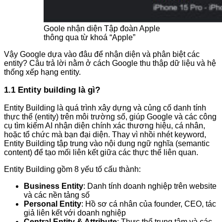
Goole nhận diện Tập đoàn Apple
thông qua từ khoá “Apple”
Vậy Google dựa vào đâu để nhận diện và phân biệt các
entity? Câu trả lời nằm ở cách Google thu thập dữ liệu và hệ
thống xếp hạng entity.
1.1 Entity building là gì?
Entity Building là quá trình xây dựng và củng cố danh tính
thực thể (entity) trên môi trường số, giúp Google và các công
cụ tìm kiếm AI nhận diện chính xác thương hiệu, cá nhân,
hoặc tổ chức mà bạn đại diện. Thay vì nhồi nhét keyword,
Entity Building tập trung vào nội dung ngữ nghĩa (semantic
content) để tạo mối liên kết giữa các thực thể liên quan.
Entity Building gồm 8 yếu tố cấu thành:
Business Entity
: Danh tính doanh nghiệp trên website
và các nền tảng số
Personal Entity
: Hồ sơ cá nhân của founder, CEO, tác
giả liên kết với doanh nghiệp
Central Entity & Attribute
: Thực thể trung tâm và các