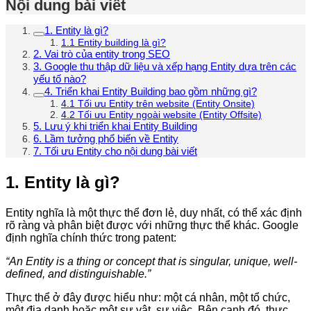
Nội dung bài viết
1. Entity là gì?
1.1 Entity building là gì?
2. Vai trò của entity trong SEO
3. Google thu thập dữ liệu và xếp hạng Entity dựa trên các
yếu tố nào?
4. Triển khai Entity Building bao gồm những gì?
4.1 Tối ưu Entity trên website (Entity Onsite)
4.2 Tối ưu Entity ngoài website (Entity Offsite)
5. Lưu ý khi triển khai Entity Building
6. Lầm tưởng phổ biến về Entity
7. Tối ưu Entity cho nội dung bài viết
1. Entity là gì?
Entity nghĩa là một thực thể đơn lẻ, duy nhất, có thể xác định
rõ ràng và phân biệt được với những thực thể khác. Google
định nghĩa chính thức trong patent:
“An Entity is a thing or concept that is singular, unique, well-
defined, and distinguishable.”
Thực thể ở đây được hiểu như: một cá nhân, một tổ chức,
một địa danh hoặc một sự vật, sự việc. Bên cạnh đó, thực