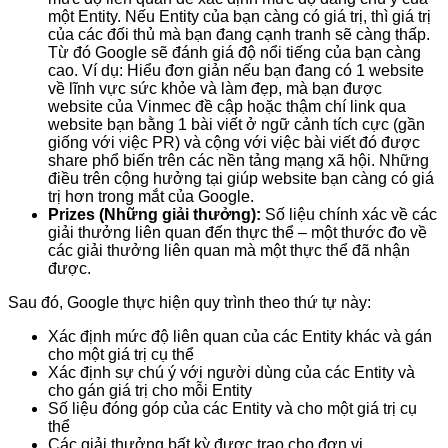
một Entity. Nếu Entity của bạn càng có giá trị, thì giá trị
của các đối thủ mà bạn đang cạnh tranh sẽ càng thấp.
Từ đó Google sẽ đánh giá độ nổi tiếng của bạn càng
cao. Ví dụ: Hiểu đơn giản nếu bạn đang có 1 website
về lĩnh vực sức khỏe và làm đẹp, mà bạn được
website của Vinmec đề cập hoặc thậm chí link qua
website bạn bằng 1 bài viết ở ngữ cảnh tích cực (gần
giống với việc PR) và cộng với việc bài viết đó được
share phổ biến trên các nền tảng mạng xã hội. Những
điều trên cộng hưởng tại giúp website bạn càng có giá
trị hơn trong mắt của Google.
Prizes (Những giải thưởng):
Số liệu chính xác về các
giải thưởng liên quan đến thực thể – một thước đo về
các giải thưởng liên quan mà một thực thể đã nhận
được.
Sau đó, Google thực hiện quy trình theo thứ tự này:
Xác định mức độ liên quan của các Entity khác và gán
cho một giá trị cụ thể
Xác định sự chú ý với người dùng của các Entity và
cho gán giá trị cho mỗi Entity
Số liệu đóng góp của các Entity và cho một giá trị cụ
thể
Các giải thưởng bất kỳ được trao cho đơn vị