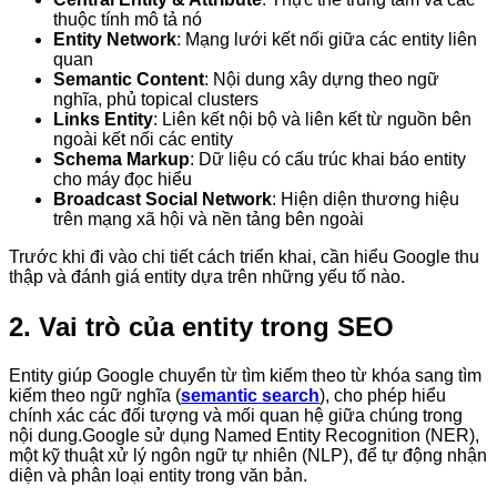
thuộc tính mô tả nó
Entity Network
: Mạng lưới kết nối giữa các entity liên
quan
Semantic Content
: Nội dung xây dựng theo ngữ
nghĩa, phủ topical clusters
Links Entity
: Liên kết nội bộ và liên kết từ nguồn bên
ngoài kết nối các entity
Schema Markup
: Dữ liệu có cấu trúc khai báo entity
cho máy đọc hiểu
Broadcast Social Network
: Hiện diện thương hiệu
trên mạng xã hội và nền tảng bên ngoài
Trước khi đi vào chi tiết cách triển khai, cần hiểu Google thu
thập và đánh giá entity dựa trên những yếu tố nào.
2. Vai trò của entity trong SEO
Entity giúp Google chuyển từ tìm kiếm theo từ khóa sang tìm
kiếm theo ngữ nghĩa (
semantic search
), cho phép hiểu
chính xác các đối tượng và mối quan hệ giữa chúng trong
nội dung.Google sử dụng Named Entity Recognition (NER),
một kỹ thuật xử lý ngôn ngữ tự nhiên (NLP), để tự động nhận
diện và phân loại entity trong văn bản.