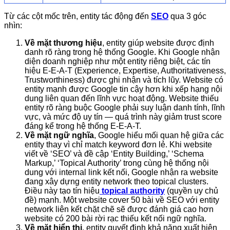
Từ các cột mốc trên, entity tác động đến
SEO
qua 3 góc
nhìn:
Về mặt thương hiệu
, entity giúp website được định
danh rõ ràng trong hệ thống Google. Khi Google nhận
diện doanh nghiệp như một entity riêng biệt, các tín
hiệu E-E-A-T (Experience, Expertise, Authoritativeness,
Trustworthiness) được ghi nhận và tích lũy. Website có
entity mạnh được Google tin cậy hơn khi xếp hạng nội
dung liên quan đến lĩnh vực hoạt động. Website thiếu
entity rõ ràng buộc Google phải suy luận danh tính, lĩnh
vực, và mức độ uy tín — quá trình này giảm trust score
đáng kể trong hệ thống E-E-A-T.
Về mặt ngữ nghĩa
, Google hiểu mối quan hệ giữa các
entity thay vì chỉ match keyword đơn lẻ. Khi website
viết về ‘SEO’ và đề cập ‘Entity Building,’ ‘Schema
Markup,’ ‘Topical Authority’ trong cùng hệ thống nội
dung với internal link kết nối, Google nhận ra website
đang xây dựng entity network theo topical clusters.
Điều này tạo tín hiệu
topical authority
(quyền uy chủ
đề) mạnh. Một website cover 50 bài về SEO với entity
network liên kết chặt chẽ sẽ được đánh giá cao hơn
website có 200 bài rời rạc thiếu kết nối ngữ nghĩa.
Về mặt hiển thị
, entity quyết định khả năng xuất hiện