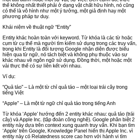
thể không nhất thiết phải ở dạng vật chất hữu hình, nó cũng
có thể là vô hình như một ý tưởng, một giả định hay một
phương pháp tư duy.
Khái niệm về thuật ngữ “Entity”
Entity khác hoàn toàn với keyword. Từ khóa là các từ hoặc
cụm từ cụ thể mà người tìm kiếm sử dụng trong các truy vấn,
trong khi Entity là đối tượng Google nhận diện được biểu
hiện qua từ ngữ, nó tách biệt và không phụ thuộc vào sự
khác nhau về ngôn ngữ sử dụng. Đồng thời, một hoặc một
vài thực thể có sự liên kết với nhau.
Ví dụ:
“Quả táo” – Là một từ chỉ quả táo – một loại trái cây trong
tiếng Việt
“Apple” – Là một từ ngữ chỉ quả táo trong tiếng Anh
Từ khóa ‘Apple’ hướng đến 2 entity khác nhau: quả táo (trái
cây) và Apple Inc. (tập đoàn công nghệ). Google phân biệt 2
entity này dựa trên context xung quanh truy vấn. Khi bạn tìm
‘Apple’ trên Google, Knowledge Panel hiển thị Apple Inc. vì
entity này có Relatedness score cao hơn với hành vi tìm