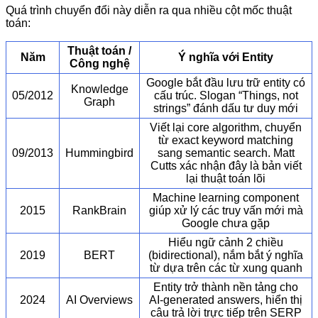
Quá trình chuyển đổi này diễn ra qua nhiều cột mốc thuật
toán:
Thuật toán /
Năm
Ý nghĩa với Entity
Công nghệ
Google bắt đầu lưu trữ entity có
Knowledge
05/2012
cấu trúc. Slogan “Things, not
Graph
strings” đánh dấu tư duy mới
Viết lại core algorithm, chuyển
từ exact keyword matching
09/2013
Hummingbird
sang semantic search. Matt
Cutts xác nhận đây là bản viết
lại thuật toán lõi
Machine learning component
2015
RankBrain
giúp xử lý các truy vấn mới mà
Google chưa gặp
Hiểu ngữ cảnh 2 chiều
2019
BERT
(bidirectional), nắm bắt ý nghĩa
từ dựa trên các từ xung quanh
Entity trở thành nền tảng cho
2024
AI Overviews
AI-generated answers, hiển thị
câu trả lời trực tiếp trên SERP