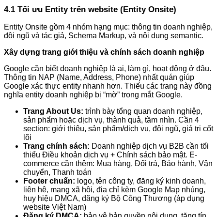
4.1 Tối ưu Entity trên website (Entity Onsite)
Entity Onsite gồm 4 nhóm hạng mục: thông tin doanh nghiệp,
đội ngũ và tác giả, Schema Markup, và nội dung semantic.
Xây dựng trang giới thiệu và chính sách doanh nghiệp
Google cần biết doanh nghiệp là ai, làm gì, hoạt động ở đâu.
Thông tin NAP (Name, Address, Phone) nhất quán giúp
Google xác thực entity nhanh hơn. Thiếu các trang này đồng
nghĩa entity doanh nghiệp bị “mờ” trong mắt Google.
Trang About Us:
trình bày tổng quan doanh nghiệp,
sản phẩm hoặc dịch vụ, thành quả, tầm nhìn. Cần 4
section: giới thiệu, sản phẩm/dịch vụ, đội ngũ, giá trị cốt
lõi
Trang chính sách:
Doanh nghiệp dịch vụ B2B cần tối
thiểu Điều khoản dịch vụ + Chính sách bảo mật. E-
commerce cần thêm: Mua hàng, Đổi trả, Bảo hành, Vận
chuyển, Thanh toán
Footer chuẩn:
logo, tên công ty, đăng ký kinh doanh,
liên hệ, mạng xã hội, địa chỉ kèm Google Map nhúng,
huy hiệu DMCA, đăng ký Bộ Công Thương (áp dụng
website Việt Nam)
Đăng ký DMCA:
bảo vệ bản quyền nội dung, tăng tín