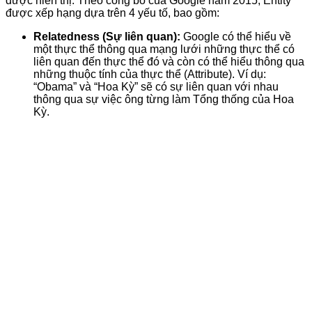
được hiển thị. Theo công bố của Google năm 2015, Entity
được xếp hạng dựa trên 4 yếu tố, bao gồm:
Relatedness (Sự liên quan):
Google có thể hiểu về
một thực thể thông qua mạng lưới những thực thể có
liên quan đến thực thể đó và còn có thể hiểu thông qua
những thuộc tính của thực thể (Attribute). Ví dụ:
“Obama” và “Hoa Kỳ” sẽ có sự liên quan với nhau
thông qua sự việc ông từng làm Tổng thống của Hoa
Kỳ.