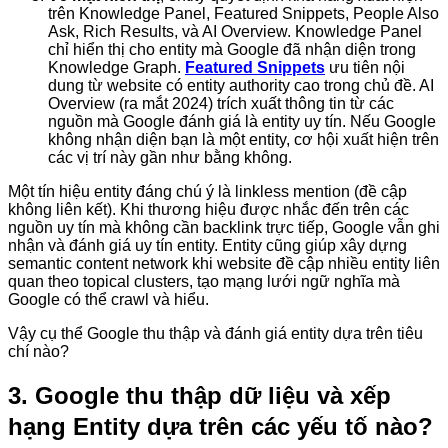
trên Knowledge Panel, Featured Snippets, People Also
Ask, Rich Results, và AI Overview. Knowledge Panel
chỉ hiển thị cho entity mà Google đã nhận diện trong
Knowledge Graph.
Featured Snippets
ưu tiên nội
dung từ website có entity authority cao trong chủ đề. AI
Overview (ra mắt 2024) trích xuất thông tin từ các
nguồn mà Google đánh giá là entity uy tín. Nếu Google
không nhận diện bạn là một entity, cơ hội xuất hiện trên
các vị trí này gần như bằng không.
Một tín hiệu entity đáng chú ý là linkless mention (đề cập
không liên kết). Khi thương hiệu được nhắc đến trên các
nguồn uy tín mà không cần backlink trực tiếp, Google vẫn ghi
nhận và đánh giá uy tín entity. Entity cũng giúp xây dựng
semantic content network khi website đề cập nhiều entity liên
quan theo topical clusters, tạo mạng lưới ngữ nghĩa mà
Google có thể crawl và hiểu.
Vậy cụ thể Google thu thập và đánh giá entity dựa trên tiêu
chí nào?
3. Google thu thập dữ liệu và xếp
hạng Entity dựa trên các yếu tố nào?