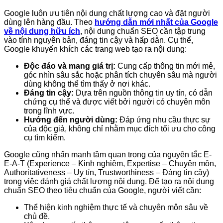
Google luôn ưu tiên nội dung chất lượng cao và đặt người
dùng lên hàng đầu. Theo
hướng dẫn mới nhất của Google
về nội dung hữu ích
, nội dung chuẩn SEO cần tập trung
vào tính nguyên bản, đáng tin cậy và hấp dẫn. Cụ thể,
Google khuyến khích các trang web tạo ra nội dung:
Độc đáo và mang giá trị:
Cung cấp thông tin mới mẻ,
góc nhìn sâu sắc hoặc phân tích chuyên sâu mà người
dùng không thể tìm thấy ở nơi khác.
Đáng tin cậy:
Dựa trên nguồn thông tin uy tín, có dẫn
chứng cụ thể và được viết bởi người có chuyên môn
trong lĩnh vực.
Hướng đến người dùng:
Đáp ứng nhu cầu thực sự
của độc giả, không chỉ nhằm mục đích tối ưu cho công
cụ tìm kiếm.
Google cũng nhấn mạnh tầm quan trọng của nguyên tắc E-
E-A-T (Experience – Kinh nghiệm, Expertise – Chuyên môn,
Authoritativeness – Uy tín, Trustworthiness – Đáng tin cậy)
trong việc đánh giá chất lượng nội dung. Để tạo ra nội dung
chuẩn SEO theo tiêu chuẩn của Google, người viết cần:
Thể hiện kinh nghiệm thực tế và chuyên môn sâu về
chủ đề.