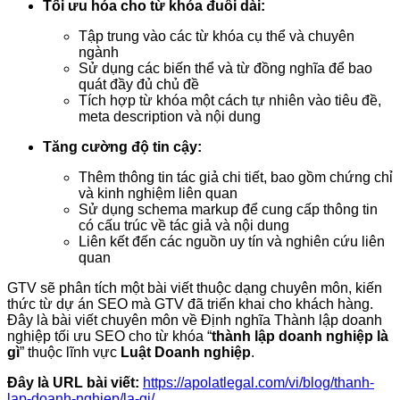
Tối ưu hóa cho từ khóa đuôi dài:
Tập trung vào các từ khóa cụ thể và chuyên
ngành
Sử dụng các biến thể và từ đồng nghĩa để bao
quát đầy đủ chủ đề
Tích hợp từ khóa một cách tự nhiên vào tiêu đề,
meta description và nội dung
Tăng cường độ tin cậy:
Thêm thông tin tác giả chi tiết, bao gồm chứng chỉ
và kinh nghiệm liên quan
Sử dụng schema markup để cung cấp thông tin
có cấu trúc về tác giả và nội dung
Liên kết đến các nguồn uy tín và nghiên cứu liên
quan
GTV sẽ phân tích một bài viết thuộc dạng chuyên môn, kiến
thức từ dự án SEO mà GTV đã triển khai cho khách hàng.
Đây là bài viết chuyên môn về Định nghĩa Thành lập doanh
nghiệp tối ưu SEO cho từ khóa “
thành lập doanh nghiệp là
gì
” thuộc lĩnh vực
Luật Doanh nghiệp
.
Đây là URL bài viết:
https://apolatlegal.com/vi/blog/thanh-
lap-doanh-nghiep/la-gi/