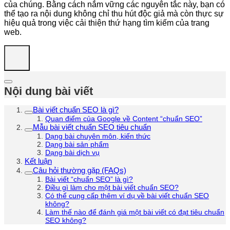
của chúng. Bằng cách nắm vững các nguyên tắc này, bạn có
thể tạo ra nội dung không chỉ thu hút độc giả mà còn thực sự
hiệu quả trong việc cải thiện thứ hạng tìm kiếm của trang
web.
Nội dung bài viết
Bài viết chuẩn SEO là gì?
Quan điểm của Google về Content “chuẩn SEO”
Mẫu bài viết chuẩn SEO tiêu chuẩn
Dạng bài chuyên môn, kiến thức
Dạng bài sản phẩm
Dạng bài dịch vụ
Kết luận
Câu hỏi thường gặp (FAQs)
Bài viết “chuẩn SEO” là gì?
Điều gì làm cho một bài viết chuẩn SEO?
Có thể cung cấp thêm ví dụ về bài viết chuẩn SEO
không?
Làm thế nào để đánh giá một bài viết có đạt tiêu chuẩn
SEO không?