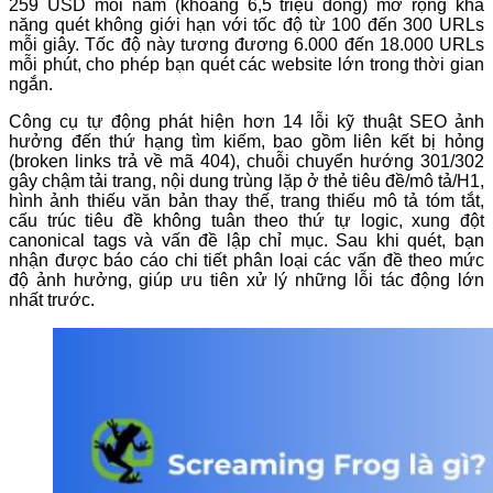
259 USD mỗi năm (khoảng 6,5 triệu đồng) mở rộng khả
năng quét không giới hạn với tốc độ từ 100 đến 300 URLs
mỗi giây. Tốc độ này tương đương 6.000 đến 18.000 URLs
mỗi phút, cho phép bạn quét các website lớn trong thời gian
ngắn.
Công cụ tự động phát hiện hơn 14 lỗi kỹ thuật SEO ảnh
hưởng đến thứ hạng tìm kiếm, bao gồm liên kết bị hỏng
(broken links trả về mã 404), chuỗi chuyển hướng 301/302
gây chậm tải trang, nội dung trùng lặp ở thẻ tiêu đề/mô tả/H1,
hình ảnh thiếu văn bản thay thế, trang thiếu mô tả tóm tắt,
cấu trúc tiêu đề không tuân theo thứ tự logic, xung đột
canonical tags và vấn đề lập chỉ mục. Sau khi quét, bạn
nhận được báo cáo chi tiết phân loại các vấn đề theo mức
độ ảnh hưởng, giúp ưu tiên xử lý những lỗi tác động lớn
nhất trước.