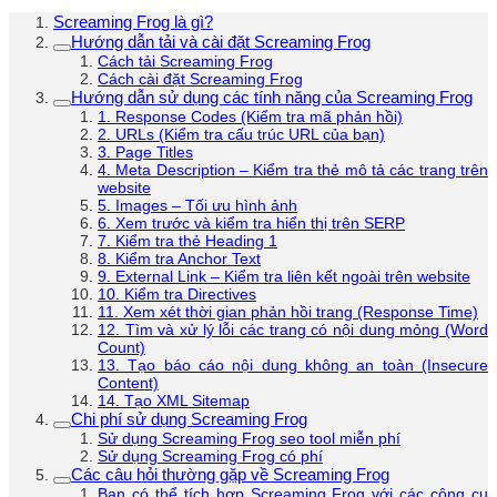
Screaming Frog là gì?
Hướng dẫn tải và cài đặt Screaming Frog
Cách tải Screaming Frog
Cách cài đặt Screaming Frog
Hướng dẫn sử dụng các tính năng của Screaming Frog
1. Response Codes (Kiểm tra mã phản hồi)
2. URLs (Kiểm tra cấu trúc URL của bạn)
3. Page Titles
4. Meta Description – Kiểm tra thẻ mô tả các trang trên
website
5. Images – Tối ưu hình ảnh
6. Xem trước và kiểm tra hiển thị trên SERP
7. Kiểm tra thẻ Heading 1
8. Kiểm tra Anchor Text
9. External Link – Kiểm tra liên kết ngoài trên website
10. Kiểm tra Directives
11. Xem xét thời gian phản hồi trang (Response Time)
12. Tìm và xử lý lỗi các trang có nội dung mỏng (Word
Count)
13. Tạo báo cáo nội dung không an toàn (Insecure
Content)
14. Tạo XML Sitemap
Chi phí sử dụng Screaming Frog
Sử dụng Screaming Frog seo tool miễn phí
Sử dụng Screaming Frog có phí
Các câu hỏi thường gặp về Screaming Frog
Bạn có thể tích hợp Screaming Frog với các công cụ