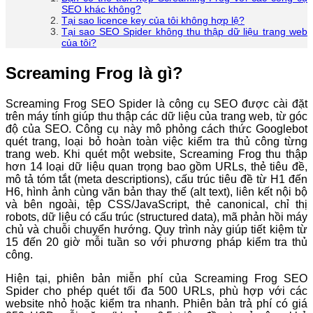
SEO khác không?
Tại sao licence key của tôi không hợp lệ?
Tại sao SEO Spider không thu thập dữ liệu trang web
của tôi?
Screaming Frog là gì?
Screaming Frog SEO Spider là công cụ SEO được cài đặt
trên máy tính giúp thu thập các dữ liệu của trang web, từ góc
độ của SEO. Công cụ này mô phỏng cách thức Googlebot
quét trang, loại bỏ hoàn toàn việc kiểm tra thủ công từng
trang web. Khi quét một website, Screaming Frog thu thập
hơn 14 loại dữ liệu quan trọng bao gồm URLs, thẻ tiêu đề,
mô tả tóm tắt (meta descriptions), cấu trúc tiêu đề từ H1 đến
H6, hình ảnh cùng văn bản thay thế (alt text), liên kết nội bộ
và bên ngoài, tệp CSS/JavaScript, thẻ canonical, chỉ thị
robots, dữ liệu có cấu trúc (structured data), mã phản hồi máy
chủ và chuỗi chuyển hướng. Quy trình này giúp tiết kiệm từ
15 đến 20 giờ mỗi tuần so với phương pháp kiểm tra thủ
công.
Hiện tại, phiên bản miễn phí của Screaming Frog SEO
Spider cho phép quét tối đa 500 URLs, phù hợp với các
website nhỏ hoặc kiểm tra nhanh. Phiên bản trả phí có giá