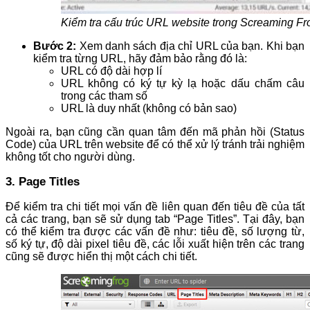
Kiểm tra cấu trúc URL website trong Screaming Fr
Bước 2:
Xem danh sách địa chỉ URL của bạn. Khi bạn
kiểm tra từng URL, hãy đảm bảo rằng đó là:
URL có độ dài hợp lí
URL không có ký tự kỳ lạ hoặc dấu chấm câu
trong các tham số
URL là duy nhất (không có bản sao)
Ngoài ra, bạn cũng cần quan tâm đến mã phản hồi (Status
Code) của URL trên website để có thể xử lý tránh trải nghiệm
không tốt cho người dùng.
3. Page Titles
Để kiểm tra chi tiết mọi vấn đề liên quan đến tiêu đề của tất
cả các trang, bạn sẽ sử dụng tab “Page Titles”. Tại đây, bạn
có thể kiểm tra được các vấn đề như: tiêu đề, số lượng từ,
số ký tự, độ dài pixel tiêu đề, các lỗi xuất hiện trên các trang
cũng sẽ được hiển thị một cách chi tiết.