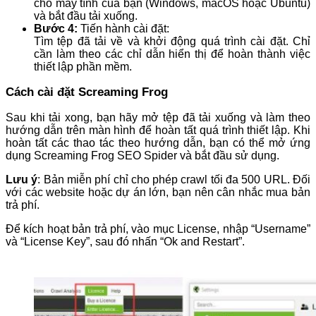
cho máy tính của bạn (Windows, macOS hoặc Ubuntu)
và bắt đầu tải xuống.
Bước 4:
Tiến hành cài đặt:
Tìm tệp đã tải về và khởi động quá trình cài đặt. Chỉ
cần làm theo các chỉ dẫn hiển thị để hoàn thành việc
thiết lập phần mềm.
Cách cài đặt Screaming Frog
Sau khi tải xong, bạn hãy mở tệp đã tải xuống và làm theo
hướng dẫn trên màn hình để hoàn tất quá trình thiết lập. Khi
hoàn tất các thao tác theo hướng dẫn, bạn có thể mở ứng
dụng Screaming Frog SEO Spider và bắt đầu sử dụng.
Lưu ý
: Bản miễn phí chỉ cho phép crawl tối đa 500 URL. Đối
với các website hoặc dự án lớn, bạn nên cân nhắc mua bản
trả phí.
Để kích hoạt bản trả phí, vào mục License, nhập “Username”
và “License Key”, sau đó nhấn “Ok and Restart”.