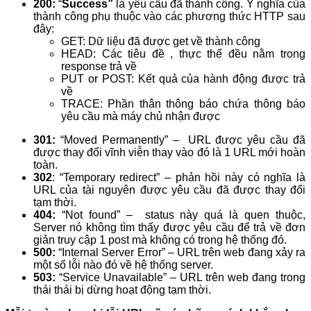
200:
“
Success”
là yêu cầu đã thành công. Ý nghĩa của
thành công phụ thuộc vào các phương thức HTTP sau
đây:
GET: Dữ liệu đã được get về thành công
HEAD: Các tiêu đề , thực thể đều nằm trong
response trả về
PUT or POST: Kết quả của hành động được trả
về
TRACE: Phần thân thông báo chứa thông báo
yêu cầu mà máy chủ nhận được
301:
“Moved Permanently” – URL được yêu cầu đã
được thay đổi vĩnh viễn thay vào đó là 1 URL mới hoàn
toàn.
302
: “Temporary redirect” – phản hồi này có nghĩa là
URL của tài nguyên được yêu cầu đã được thay đổi
tạm thời.
404:
“Not found” – status này quá là quen thuộc,
Server nó không tìm thấy được yêu cầu để trả về đơn
giản truy cập 1 post mà không có trong hệ thống đó.
500:
“Internal Server Error” – URL trên web đang xảy ra
một số lỗi nào đó về hệ thống server.
503:
“Service Unavailable” – URL trên web đang trong
thái thái bị dừng hoạt động tạm thời.