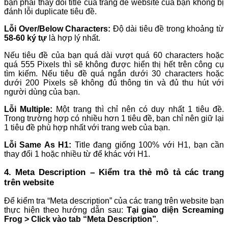
bạn phải thay đổi title của trang để website của bạn không bị
đánh lỗi duplicate tiêu đề.
Lỗi Over/Below Characters:
Độ dài tiêu đề trong khoảng từ
58-60 ký tự
là hợp lý nhất.
Nếu tiêu đề của bạn quá dài vượt quá 60 characters hoặc
quá 555 Pixels thì sẽ không được hiển thị hết trên công cụ
tìm kiếm. Nếu tiêu đề quá ngắn dưới 30 characters hoặc
dưới 200 Pixels sẽ không đủ thông tin và đủ thu hút với
người dùng của bạn.
Lỗi Multiple:
Một trang thì chỉ nên có duy nhất 1 tiêu đề.
Trong trường hợp có nhiều hơn 1 tiêu đề, bạn chỉ nên giữ lại
1 tiêu đề phù hợp nhất với trang web của bạn.
Lỗi Same As H1:
Title đang giống 100% với H1, bạn cần
thay đổi 1 hoặc nhiều từ để khác với H1.
4. Meta Description – Kiểm tra thẻ mô tả các trang
trên website
Để kiểm tra “Meta description” của các trang trên website bạn
thực hiện theo hướng dẫn sau:
Tại giao diện Screaming
Frog > Click vào tab “Meta Description”
.