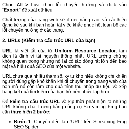
Chọn
All
>
Lựa chọn lỗi chuyển hướng và click vào
“
Export”
để xuất dữ liệu.
Chất lượng của trang web sẽ được nâng cao, và cải thiện
đáng kể sau khi bạn hoàn tất việc khắc phục hết toàn bộ các
lỗi chuyển hướng ở các trang.
2. URLs (Kiểm tra cấu trúc URL của bạn)
URL
là viết tắt của từ
Uniform Resource Locator
,
tạm
dịch là định vị tài nguyên thống nhất. URL tưởng chừng
không quan trọng nhưng nó lại có tác động rất lớn đến bảo
mật và hiệu quả SEO của một website.
URL chứa quá nhiều tham số, ký tự khó hiểu không chỉ khiến
người dùng gặp khó khăn khi di chuyển trong trang web của
bạn mà nó còn làm cho quá trình thu nhập dữ liệu và xếp
hạng kết quả tìm kiếm của bạn trở nên phức tạp hơn.
Để
kiểm tra cấu trúc URL
và kịp thời phát hiện ra những
URL không chất lượng bằng công cụ Screaming Frog bạn
cần
thực hiện 2 bước:
Bước 1:
Chuyển đến tab “URL” trên Screaming Frog
SEO Spider