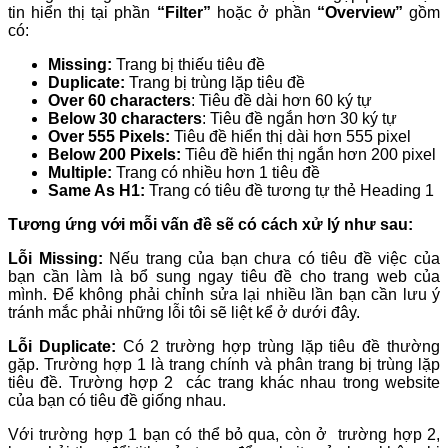
tin hiển thị tại phần
“Filter”
hoặc ở phần
“Overview”
gồm
có:
Missing:
Trang bị thiếu tiêu đề
Duplicate:
Trang bị trùng lặp tiêu đề
Over 60 characters
: Tiêu đề dài hơn 60 ký tự
Below
30
characters
: Tiêu đề ngắn hơn 30 ký tự
Over
555 Pixels:
Tiêu đề hiển thị dài hơn 555 pixel
Below
200 Pixels:
Tiêu đề hiển thị ngắn hơn 200 pixel
Multiple:
Trang có nhiều hơn 1 tiêu đề
Same As H1:
Trang có tiêu đề tương tự thẻ Heading 1
Tương ứng với mỗi vấn đề sẽ có cách xử lý như sau:
Lỗi Missing:
Nếu trang của bạn chưa có tiêu đề việc của
bạn cần làm là bổ sung ngay tiêu đề cho trang web của
mình. Để không phải chỉnh sửa lại nhiều lần bạn cần lưu ý
tránh mắc phải những lỗi tôi sẽ liệt kể ở dưới đây.
Lỗi Duplicate:
Có 2 trường hợp trùng lặp tiêu đề thường
gặp. Trường hợp 1 là trang chính và phân trang bị trùng lặp
tiêu đề. Trường hợp 2 các trang khác nhau trong website
của bạn có tiêu đề giống nhau.
Với trường hợp 1 bạn có thể bỏ qua, còn ở trường hợp 2,