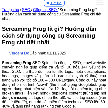
Hotline
Trang chủ
/
SEO
/
Công cụ SEO
/
Screaming Frog là gì?
Hướng dẫn cách sử dụng công cụ Screaming Frog chi tiết
nhất
Screaming Frog là gì? Hướng dẫn
cách sử dụng công cụ Screaming
Frog chi tiết nhất
Vincent Do
Cập nhật: 01/11/2025
Screaming Frog
SEO Spider là công cụ SEO, crawl website
chuyên nghiệp giúp kiểm tra và tối ưu hóa 14+ yếu tố kỹ
thuật SEO, thu thập dữ liệu từ title tags, meta descriptions,
headings, images và phân tích các khía cạnh kỹ thuật của
trang web với tốc độ 100 – 300 URLs/giây. Công cụ này hoạt
động như một trình “crawl” (thu thập) giống Googlebot, giúp
người dùng phát hiện và sửa 12+ loại lỗi nghiêm trọng như
broken links (liên kết hỏng), duplicate content (trùng lặp nội
dung), missing alt tags (thiếu thẻ alt), và title tag issues (vấn
đề thẻ tiêu đề), qua đó cải thiện điểm technical SEO lên 30-
40% và tăng khả năng ranking trên Google.