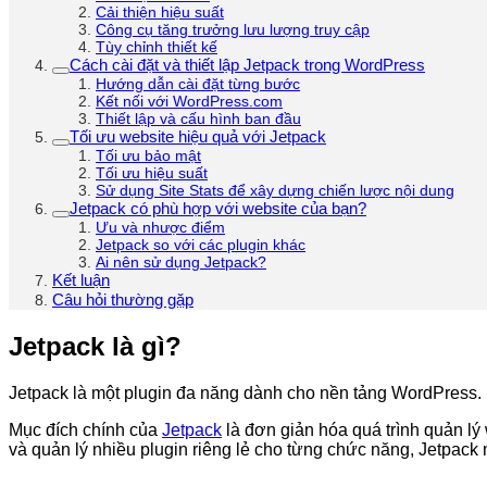
Cải thiện hiệu suất
Công cụ tăng trưởng lưu lượng truy cập
Tùy chỉnh thiết kế
Cách cài đặt và thiết lập Jetpack trong WordPress
Hướng dẫn cài đặt từng bước
Kết nối với WordPress.com
Thiết lập và cấu hình ban đầu
Tối ưu website hiệu quả với Jetpack
Tối ưu bảo mật
Tối ưu hiệu suất
Sử dụng Site Stats để xây dựng chiến lược nội dung
Jetpack có phù hợp với website của bạn?
Ưu và nhược điểm
Jetpack so với các plugin khác
Ai nên sử dụng Jetpack?
Kết luận
Câu hỏi thường gặp
Jetpack là gì?
Jetpack là một plugin đa năng dành cho nền tảng WordPress. N
Mục đích chính của
Jetpack
là đơn giản hóa quá trình quản lý
và quản lý nhiều plugin riêng lẻ cho từng chức năng, Jetpack m