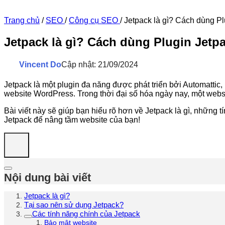
Trang chủ
/
SEO
/
Công cụ SEO
/
Jetpack là gì? Cách dùng Pl
Jetpack là gì? Cách dùng Plugin Jetp
Vincent Do
Cập nhật: 21/09/2024
Jetpack là một plugin đa năng được phát triển bởi Automattic
website WordPress. Trong thời đại số hóa ngày nay, một webs
Bài viết này sẽ giúp bạn hiểu rõ hơn về Jetpack là gì, nhữn
Jetpack để nâng tầm website của bạn!
Nội dung bài viết
Jetpack là gì?
Tại sao nên sử dụng Jetpack?
Các tính năng chính của Jetpack
Bảo mật website