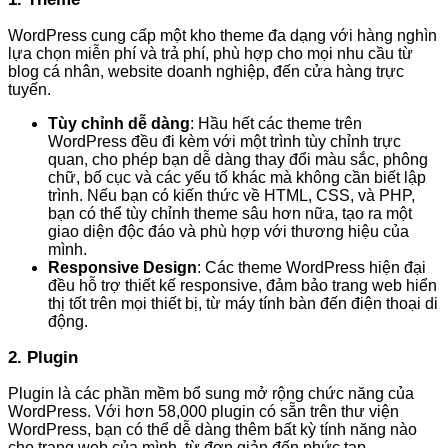
WordPress cung cấp một kho theme đa dạng với hàng nghìn
lựa chọn miễn phí và trả phí, phù hợp cho mọi nhu cầu từ
blog cá nhân, website doanh nghiệp, đến cửa hàng trực
tuyến.
Tùy chỉnh dễ dàng
: Hầu hết các theme trên
WordPress đều đi kèm với một trình tùy chỉnh trực
quan, cho phép bạn dễ dàng thay đổi màu sắc, phông
chữ, bố cục và các yếu tố khác mà không cần biết lập
trình. Nếu bạn có kiến thức về HTML, CSS, và PHP,
bạn có thể tùy chỉnh theme sâu hơn nữa, tạo ra một
giao diện độc đáo và phù hợp với thương hiệu của
mình.
Responsive Design
: Các theme WordPress hiện đại
đều hỗ trợ thiết kế responsive, đảm bảo trang web hiển
thị tốt trên mọi thiết bị, từ máy tính bàn đến điện thoại di
động.
2. Plugin
Plugin là các phần mềm bổ sung mở rộng chức năng của
WordPress. Với hơn 58,000 plugin có sẵn trên thư viện
WordPress, bạn có thể dễ dàng thêm bất kỳ tính năng nào
cho trang web của mình, từ đơn giản đến phức tạp.