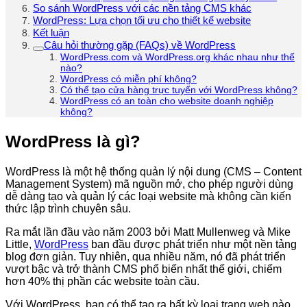
So sánh WordPress với các nền tảng CMS khác
WordPress: Lựa chọn tối ưu cho thiết kế website
Kết luận
Câu hỏi thường gặp (FAQs) về WordPress
WordPress.com và WordPress.org khác nhau như thế
nào?
WordPress có miễn phí không?
Có thể tạo cửa hàng trực tuyến với WordPress không?
WordPress có an toàn cho website doanh nghiệp
không?
WordPress là gì?
WordPress là một hệ thống quản lý nội dung (CMS – Content
Management System) mã nguồn mở, cho phép người dùng
dễ dàng tạo và quản lý các loại website mà không cần kiến
thức lập trình chuyên sâu.
Ra mắt lần đầu vào năm 2003 bởi Matt Mullenweg và Mike
Little,
WordPress
ban đầu được phát triển như một nền tảng
blog đơn giản. Tuy nhiên, qua nhiều năm, nó đã phát triển
vượt bậc và trở thành CMS phổ biến nhất thế giới, chiếm
hơn 40% thị phần các website toàn cầu.
Với WordPress, bạn có thể tạo ra bất kỳ loại trang web nào,