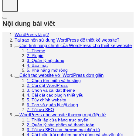
Nội dung bài viết
WordPress là gì?
Tại sao nên sử dụng WordPress để thiết kế website?
Các tính năng chính của WordPress cho thiết kế website
1. Theme
2. Plugin
3. Quản lý nội dung
4. Bảo mật
5. Khả năng mở rộng
Cách tạo website với WordPress đơn giản
1. Chọn tên miền và hosting
2. Cài đặt WordPress
3. Chọn và cài đặt theme
4. Cài đặt các plugin thiết yếu
5. Tùy chỉnh website
6. Tạo và quản lý nội dung
7. Tối ưu SEO
WordPress cho website thương mại điện tử
1. Thiết lập cửa hàng trực tuyến
2. Quản lý sản phẩm và thanh toán
3. Tối ưu SEO cho thương mại điện tử
4. Cải thiện trải nghiệm người dùng và chuyển đổi