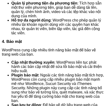
Quản lý phương tiện đa phương tiện
: Tích hợp sẵn
một thư viện phương tiện, giúp bạn dễ dàng tải lên,
quản lý, chèn hình ảnh, video và các tệp khác vào nội
dung của mình.
Hỗ trợ đa người dùng
: WordPress cho phép quản lý
nhiều tài khoản người dùng với các quyền hạn khác
nhau, từ quản trị viên, biên tập viên, tác giả đến cộng
tác viên.
4. Bảo mật
WordPress cung cấp nhiều tính năng bảo mật để bảo vệ
trang web của bạn.
Cập nhật thường xuyên
: WordPress liên tục phát
hành các bản cập nhật để sửa lỗi bảo mật và cải thiện
hiệu suất.
Plugin bảo mật
: Ngoài các tính năng bảo mật tích hợp,
WordPress còn cung cấp nhiều plugin bảo mật mạnh
mẽ như Wordfence, Sucuri Security và iThemes
Security. Những plugin này cung cấp các tính năng bổ
sung như bảo vệ tường lửa, quét malware, và xác thực
hai yếu tố để tăng cường bảo mật cho trang web của
bạn.
Sao lưu tự động
: Để bảo vệ dữ liệu trang web của