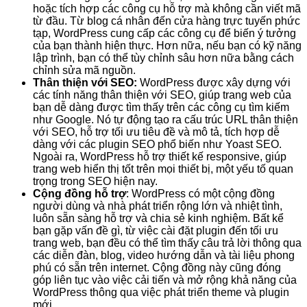
hoặc tích hợp các công cụ hỗ trợ mà không cần viết mã
từ đầu. Từ blog cá nhân đến cửa hàng trực tuyến phức
tạp, WordPress cung cấp các công cụ để biến ý tưởng
của bạn thành hiện thực. Hơn nữa, nếu bạn có kỹ năng
lập trình, bạn có thể tùy chỉnh sâu hơn nữa bằng cách
chỉnh sửa mã nguồn.
Thân thiện với SEO:
WordPress được xây dựng với
các tính năng thân thiện với SEO, giúp trang web của
bạn dễ dàng được tìm thấy trên các công cụ tìm kiếm
như Google. Nó tự động tạo ra cấu trúc URL thân thiện
với SEO, hỗ trợ tối ưu tiêu đề và mô tả, tích hợp dễ
dàng với các plugin SEO phổ biến như Yoast SEO.
Ngoài ra, WordPress hỗ trợ thiết kế responsive, giúp
trang web hiển thị tốt trên mọi thiết bị, một yếu tố quan
trọng trong SEO hiện nay.
Cộng đồng hỗ trợ
: WordPress có một cộng đồng
người dùng và nhà phát triển rộng lớn và nhiệt tình,
luôn sẵn sàng hỗ trợ và chia sẻ kinh nghiệm. Bất kể
bạn gặp vấn đề gì, từ việc cài đặt plugin đến tối ưu
trang web, bạn đều có thể tìm thấy câu trả lời thông qua
các diễn đàn, blog, video hướng dẫn và tài liệu phong
phú có sẵn trên internet. Cộng đồng này cũng đóng
góp liên tục vào việc cải tiến và mở rộng khả năng của
WordPress thông qua việc phát triển theme và plugin
mới.