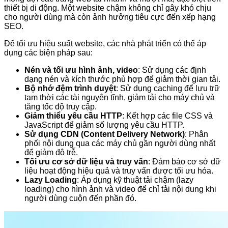
thiết bị di động. Một website chậm không chỉ gây khó chịu
cho người dùng mà còn ảnh hưởng tiêu cực đến xếp hạng
SEO.
Để tối ưu hiệu suất website, các nhà phát triển có thể áp
dụng các biện pháp sau:
Nén và tối ưu hình ảnh, video
: Sử dụng các định
dạng nén và kích thước phù hợp để giảm thời gian tải.
Bộ nhớ đệm trình duyệt
: Sử dụng caching để lưu trữ
tạm thời các tài nguyên tĩnh, giảm tải cho máy chủ và
tăng tốc độ truy cập.
Giảm thiểu yêu cầu HTTP
: Kết hợp các file CSS và
JavaScript để giảm số lượng yêu cầu HTTP.
Sử dụng CDN (Content Delivery Network)
: Phân
phối nội dung qua các máy chủ gần người dùng nhất
để giảm độ trễ.
Tối ưu cơ sở dữ liệu và truy vấn
: Đảm bảo cơ sở dữ
liệu hoạt động hiệu quả và truy vấn được tối ưu hóa.
Lazy Loading
: Áp dụng kỹ thuật tải chậm (lazy
loading) cho hình ảnh và video để chỉ tải nội dung khi
người dùng cuộn đến phần đó.