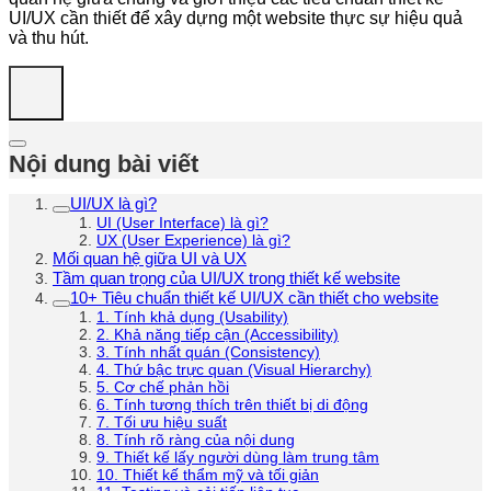
UI/UX cần thiết để xây dựng một website thực sự hiệu quả
và thu hút.
Nội dung bài viết
UI/UX là gì?
UI (User Interface) là gì?
UX (User Experience) là gì?
Mối quan hệ giữa UI và UX
Tầm quan trọng của UI/UX trong thiết kế website
10+ Tiêu chuẩn thiết kế UI/UX cần thiết cho website
1. Tính khả dụng (Usability)
2. Khả năng tiếp cận (Accessibility)
3. Tính nhất quán (Consistency)
4. Thứ bậc trực quan (Visual Hierarchy)
5. Cơ chế phản hồi
6. Tính tương thích trên thiết bị di động
7. Tối ưu hiệu suất
8. Tính rõ ràng của nội dung
9. Thiết kế lấy người dùng làm trung tâm
10. Thiết kế thẩm mỹ và tối giản