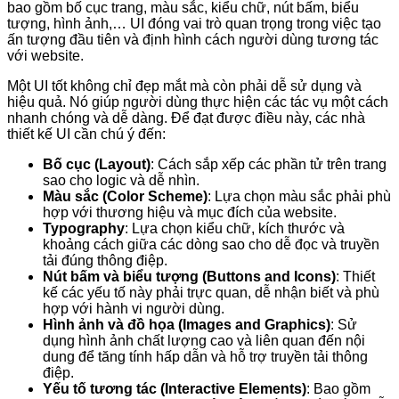
bao gồm bố cục trang, màu sắc, kiểu chữ, nút bấm, biểu
tượng, hình ảnh,… UI đóng vai trò quan trọng trong việc tạo
ấn tượng đầu tiên và định hình cách người dùng tương tác
với website.
Một UI tốt không chỉ đẹp mắt mà còn phải dễ sử dụng và
hiệu quả. Nó giúp người dùng thực hiện các tác vụ một cách
nhanh chóng và dễ dàng. Để đạt được điều này, các nhà
thiết kế UI cần chú ý đến:
Bố cục (Layout)
: Cách sắp xếp các phần tử trên trang
sao cho logic và dễ nhìn.
Màu sắc (Color Scheme)
: Lựa chọn màu sắc phải phù
hợp với thương hiệu và mục đích của website.
Typography
: Lựa chọn kiểu chữ, kích thước và
khoảng cách giữa các dòng sao cho dễ đọc và truyền
tải đúng thông điệp.
Nút bấm và biểu tượng (Buttons and Icons)
: Thiết
kế các yếu tố này phải trực quan, dễ nhận biết và phù
hợp với hành vi người dùng.
Hình ảnh và đồ họa (Images and Graphics)
: Sử
dụng hình ảnh chất lượng cao và liên quan đến nội
dung để tăng tính hấp dẫn và hỗ trợ truyền tải thông
điệp.
Yếu tố tương tác (Interactive Elements)
: Bao gồm