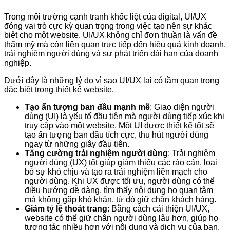
Trong môi trường cạnh tranh khốc liệt của digital, UI/UX
đóng vai trò cực kỳ quan trọng trong việc tạo nên sự khác
biệt cho một website. UI/UX không chỉ đơn thuần là vấn đề
thẩm mỹ mà còn liên quan trực tiếp đến hiệu quả kinh doanh,
trải nghiệm người dùng và sự phát triển dài hạn của doanh
nghiệp.
Dưới đây là những lý do vì sao UI/UX lại có tầm quan trọng
đặc biệt trong thiết kế website.
Tạo ấn tượng ban đầu mạnh mẽ
: Giao diện người
dùng (UI) là yếu tố đầu tiên mà người dùng tiếp xúc khi
truy cập vào một website. Một UI được thiết kế tốt sẽ
tạo ấn tượng ban đầu tích cực, thu hút người dùng
ngay từ những giây đầu tiên.
Tăng cường trải nghiệm người dùng
: Trải nghiệm
người dùng (UX) tốt giúp giảm thiểu các rào cản, loại
bỏ sự khó chịu và tạo ra trải nghiệm liền mạch cho
người dùng. Khi UX được tối ưu, người dùng có thể
điều hướng dễ dàng, tìm thấy nội dung họ quan tâm
mà không gặp khó khăn, từ đó giữ chân khách hàng.
Giảm tỷ lệ thoát trang
: Bằng cách cải thiện UI/UX,
website có thể giữ chân người dùng lâu hơn, giúp họ
tương tác nhiều hơn với nội dung và dịch vụ của bạn.