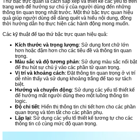
Thứ bậc trực quan là cách sắp xếp và thiết kế các yếu tố trên
trang web để hướng sự chú ý của người dùng đến những
thông tin quan trọng nhất trước. Một thứ bậc trực quan hiệu
quả giúp người dùng dễ dàng quét và hiểu nội dung, đồng
thời hướng dẫn họ thực hiện các hành động mong muốn.
Các kỹ thuật để tạo thứ bậc trực quan hiệu quả:
Kích thước và trọng lượng
: Sử dụng font chữ lớn
hơn hoặc đậm hơn cho các tiêu đề và thông tin quan
trọng.
Màu sắc và độ tương phản
: Sử dụng màu sắc nổi bật
để thu hút sự chú ý vào các phần tử quan trọng.
Vị trí và khoảng cách
: Đặt thông tin quan trọng ở vị trí
dễ nhìn thấy và sử dụng khoảng trắng để tạo sự tách
biệt.
Hướng và chuyển động
: Sử dụng các yếu tố thiết kế
để hướng mắt người dùng theo một luồng thông tin
logic.
Độ chi tiết
: Hiển thị thông tin chi tiết hơn cho các phần
quan trọng và tóm tắt cho các phần phụ.
Lặp lại
: Sử dụng các yếu tố thiết kế tương tự cho các
thông tin có cùng mức độ quan trọng.