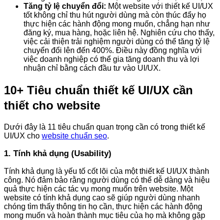
Tăng tỷ lệ chuyển đổi:
Một website với thiết kế UI/UX
tốt không chỉ thu hút người dùng mà còn thúc đẩy họ
thực hiện các hành động mong muốn, chẳng hạn như
đăng ký, mua hàng, hoặc liên hệ. Nghiên cứu cho thấy,
việc cải thiện trải nghiệm người dùng có thể tăng tỷ lệ
chuyển đổi lên đến 400%. Điều này đồng nghĩa với
việc doanh nghiệp có thể gia tăng doanh thu và lợi
nhuận chỉ bằng cách đầu tư vào UI/UX.
10+ Tiêu chuẩn thiết kế UI/UX cần
thiết cho website
Dưới đây là 11 tiêu chuẩn quan trọng cần có trong thiết kế
UI/UX cho
website chuẩn seo
.
1. Tính khả dụng (Usability)
Tính khả dụng là yếu tố cốt lõi của một thiết kế UI/UX thành
công. Nó đảm bảo rằng người dùng có thể dễ dàng và hiệu
quả thực hiện các tác vụ mong muốn trên website. Một
website có tính khả dụng cao sẽ giúp người dùng nhanh
chóng tìm thấy thông tin họ cần, thực hiện các hành động
mong muốn và hoàn thành mục tiêu của họ mà không gặp