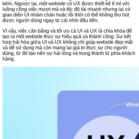
kém. Ngược lại, một website có UX được thiết kế tỉ mỉ với
luồng công việc mượt mà và tốc độ tải nhanh nhưng lại có
giao diện UI nhàm chán hoặc lỗi thời có thể không thu hút
được người dùng ngay từ cái nhìn đầu tiên.
Vì vậy, việc cân bằng và tối ưu cả UI và UX là chìa khóa để
tạo ra một website thực sự hiệu quả và thành công. Sự kết
hợp hài hòa giữa UI và UX không chỉ giúp website đẹp mắt
và dễ sử dụng mà còn mang lại giá trị thực sự cho người
dùng, từ đó tạo nên sự hài lòng và trung thành từ phía khách
hàng.