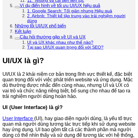
11. Testing và cải tiến liên tục
Ví dụ điển hình về tối ưu UI/UX hiệu quả
1. Google Search: Tối giản nhưng Hiệu quả
2. Airbnb: Thiết kế tập trung vào trải nghiệm người
dùng
Những lỗi UI/UX phổ biến
Kết luận
Câu hỏi thường gặp về UI và UX
UI và UX khác nhau như thế nào?
Tại sao UI/UX quan trọng đối với SEO?
UI/UX là gì?
UI/UX là 2 khái niệm cơ bản trong lĩnh vực thiết kế, đặc biệt
quan trọng đối với việc phát triển website và ứng dụng. Mặc
dù thường được nhắc đến cùng nhau, nhưng UI và UX có
vai trò và chức năng riêng biệt, bổ sung cho nhau để tạo ra
trải nghiệm người dùng hoàn hảo.
UI (User Interface) là gì?
User Interface
(UI), hay giao diện người dùng, là yếu tố trực
quan mà người dùng tương tác trực tiếp khi sử dụng website
hay ứng dụng. UI bao gồm tất cả các thành phần mà người
dùng có thể nhìn thấy và sử dụng để tương tác với hệ thống,