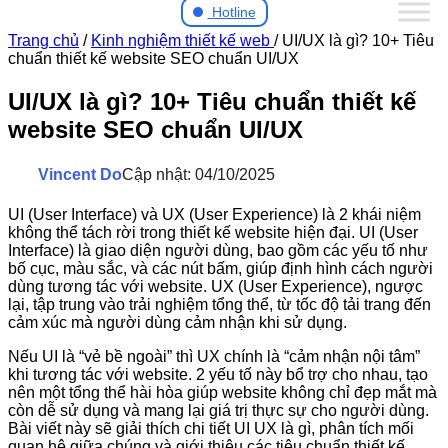
Hotline
Trang chủ
/
Kinh nghiệm thiết kế web
/
UI/UX là gì? 10+ Tiêu
chuẩn thiết kế website SEO chuẩn UI/UX
UI/UX là gì? 10+ Tiêu chuẩn thiết kế
website SEO chuẩn UI/UX
Vincent Do
Cập nhật: 04/10/2025
UI (User Interface) và UX (User Experience) là 2 khái niệm
không thể tách rời trong thiết kế website hiện đại. UI (User
Interface) là giao diện người dùng, bao gồm các yếu tố như
bố cục, màu sắc, và các nút bấm, giúp định hình cách người
dùng tương tác với website. UX (User Experience), ngược
lại, tập trung vào trải nghiệm tổng thể, từ tốc độ tải trang đến
cảm xúc mà người dùng cảm nhận khi sử dụng.
Nếu UI là “vẻ bề ngoài” thì UX chính là “cảm nhận nội tâm”
khi tương tác với website. 2 yếu tố này bổ trợ cho nhau, tạo
nên một tổng thể hài hòa giúp website không chỉ đẹp mắt mà
còn dễ sử dụng và mang lại giá trị thực sự cho người dùng.
Bài viết này sẽ giải thích chi tiết UI UX là gì, phân tích mối
quan hệ giữa chúng và giới thiệu các tiêu chuẩn thiết kế