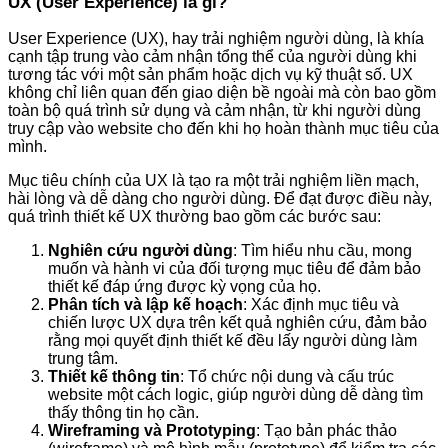
UX (User Experience) là gì?
User Experience (UX), hay trải nghiệm người dùng, là khía
cạnh tập trung vào cảm nhận tổng thể của người dùng khi
tương tác với một sản phẩm hoặc dịch vụ kỹ thuật số. UX
không chỉ liên quan đến giao diện bề ngoài mà còn bao gồm
toàn bộ quá trình sử dụng và cảm nhận, từ khi người dùng
truy cập vào website cho đến khi họ hoàn thành mục tiêu của
mình.
Mục tiêu chính của UX là tạo ra một trải nghiệm liền mạch,
hài lòng và dễ dàng cho người dùng. Để đạt được điều này,
quá trình thiết kế UX thường bao gồm các bước sau:
Nghiên cứu người dùng
: Tìm hiểu nhu cầu, mong
muốn và hành vi của đối tượng mục tiêu để đảm bảo
thiết kế đáp ứng được kỳ vọng của họ.
Phân tích và lập kế hoạch
: Xác định mục tiêu và
chiến lược UX dựa trên kết quả nghiên cứu, đảm bảo
rằng mọi quyết định thiết kế đều lấy người dùng làm
trung tâm.
Thiết kế thông tin
: Tổ chức nội dung và cấu trúc
website một cách logic, giúp người dùng dễ dàng tìm
thấy thông tin họ cần.
Wireframing và Prototyping
: Tạo bản phác thảo