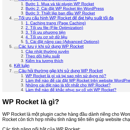
Bước 1. Mua và tải plugin WP Rocket
Bước 2: Cài đặt WP Rocket lên WordPress
Bước 3: Thiết lập ban đầu WP Rocket
Tối ưu cấu hình WP Rocket để đạt hiệu suất tối đa
1. Caching trang (Page Caching)
2. Tối ưu file (File Optimization)
3. Tối ưu phương tiện
4. Tối ưu cơ sở dữ liệu
5. Cài đặt nâng cao (Advanced Options)
Các lưu ý khi sử dụng WP Rocket
Cập nhật thường xuyên
Theo dõi hiệu suất
Kiểm tra tương thích
Kết luận
Câu hỏi thường gặp khi sử dụng WP Rocket
WP Rocket là gì và tại sao nên sử dụng nó?
Làm thế nào để cài đặt WP Rocket trên website WordPr
Những cài đặt nào là tốt nhất cho WP Rocket?
Làm thế nào để khắc phục sự cố với WP Rocket?
WP Rocket là gì?
WP Rocket là một plugin cache hàng đầu dành riêng cho WordP
Rocket còn tích hợp nhiều tính năng tiên tiến giúp website ch
Các tính năng nổi bật của WP Rocket: