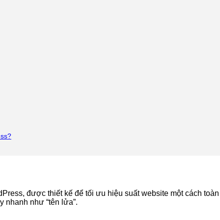
ess?
ress, được thiết kế để tối ưu hiệu suất website một cách toàn
ạy nhanh như “tên lửa”.