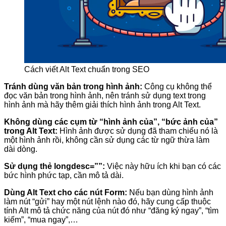
Cách viết Alt Text chuẩn trong SEO
Tránh dùng văn bản trong hình ảnh:
Công cụ không thể
đọc văn bản trong hình ảnh, nên tránh sử dụng text trong
hình ảnh mà hãy thêm giải thích hình ảnh trong Alt Text.
Không dùng các cụm từ “hình ảnh của”, “bức ảnh của”
trong Alt Text:
Hình ảnh được sử dụng đã tham chiếu nó là
một hình ảnh rồi, không cần sử dụng các từ ngữ thừa làm
dài dòng.
Sử dụng thẻ longdesc=””:
Việc này hữu ích khi bạn có các
bức hình phức tạp, cần mô tả dài.
Dùng Alt Text cho các nút Form:
Nếu bạn dùng hình ảnh
làm nút “gửi” hay một nút lệnh nào đó, hãy cung cấp thuộc
tính Alt mô tả chức năng của nút đó như “đăng ký ngay”, “tìm
kiếm”, “mua ngay”,…