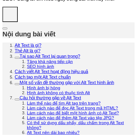
Nội dung bài viết
Alt Text là gì?
Thẻ Alt là gì?
Tại sao Alt Text lại quan trọng?
Tăng khả năng tiếp cận
SEO hình ảnh
Cách viết Alt Text hoạt động hiệu quả
Cách tạo một Alt Text chuẩn
Một số vấn đề thường gặp với Alt Text hình ảnh
Hình ảnh bị hỏng
Hình ảnh không có thuộc tính Alt
Câu hỏi thường gặp về Alt Text
Làm thế nào để tìm Alt tag trên trang?
Làm cách nào để đọc Alt Text trong mã HTML?
Làm cách nào để biết một hình ảnh có Alt Text?
Làm cách nào để thêm Alt Text vào tệp JPG?
Có thể sử dụng dấu phẩy, dấu chấm trong Alt Text
không?
Alt Text nên dài bao nhiêu?