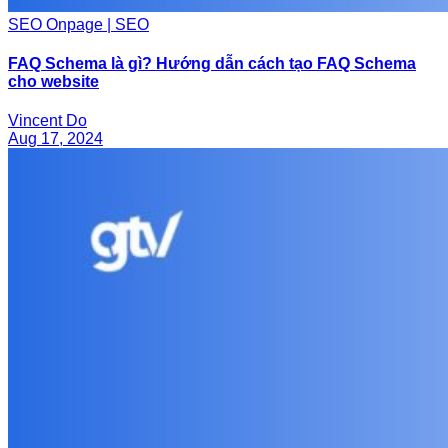
SEO Onpage | SEO
FAQ Schema là gì? Hướng dẫn cách tạo FAQ Schema
cho website
Vincent Do
Aug 17, 2024