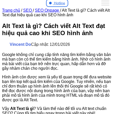
Hotline
Trang chủ
/
SEO
/
SEO Onpage
/
Alt Text là gì? Cách viết Alt
Text đạt hiệu quả cao khi SEO hình ảnh
Alt Text là gì? Cách viết Alt Text đạt
hiệu quả cao khi SEO hình ảnh
Vincent Do
Cập nhật: 12/01/2026
Google không chỉ cung cấp tính năng tìm kiếm bằng văn bản
mà bạn còn có thể tìm kiếm bằng hình ảnh. Nhờ có hình ảnh
mà bài viết của bạn trở nên trực quan, hấp dẫn hơn và đỡ
gây nhàm chán cho người đọc.
Hình ảnh còn được xem là yếu tố quan trọng để đưa website
bạn lên top kết quả tìm kiếm của Google. Tuy nhiên, nếu bạn
chỉ đơn thuần up hình ảnh lên thôi thì Google sẽ rất khó có
thể đọc được nội dung trong hình ảnh của bạn, vậy nên bạn
phải mô tả hình ảnh của mình trong HTML và đoạn mô tả đó
được gọi là Alt Text.
Vậy
Alt Text là gì
? Và làm thế nào để tối ưu Alt text chuẩn
SEO? Cùng tôi tìm hiểu ngay trong bài viết này nhé!