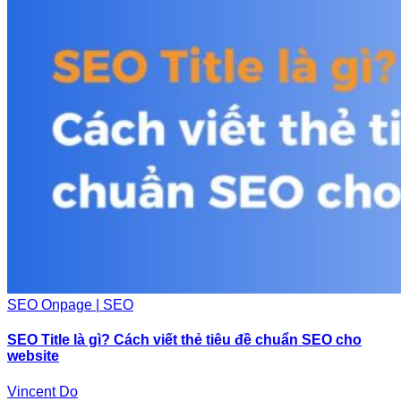
SEO Onpage | SEO
SEO Title là gì? Cách viết thẻ tiêu đề chuẩn SEO cho
website
Vincent Do