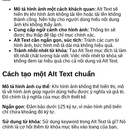
Mô tả hình ảnh một cách khách quan:
Alt Text sẽ
hiển thị khi hình ảnh không tải lên hoặc tải lên không
thành công. Nên hãy cho người dùng hiểu nội dung
ảnh khi không thấy ảnh.
Cung cấp ngữ cảnh cho hình ảnh:
Thông tin sẽ
được thu thập để lập chỉ mục chính xác.
Alt Text cần ngắn gọn, súc tích:
Tránh các cụm từ
hình ảnh, bức hình mô tả dài mà không hiệu quả.
Tránh nhồi nhét từ khóa:
Tạo Alt Text mục đích là làm
tốt nhất chất lượng bài viết. Việc nhồi nhét từ khóa sẽ
không đem lại hiệu quả cho cả nội dung và Alt Text.
Cách tạo một Alt Text chuẩn
Mô tả hình ảnh cụ thể:
Khi hình ảnh không thể hiển thị, mô
tả về hình ảnh giúp người dùng hiểu được ý nghĩa và giá trị.
Đó chính là ý nghĩa của mục đích thiết kế.
Ngắn gọn:
Đảm bảo dưới 125 ký tự, vì màn hình phổ biến
chỉ chứa khoảng đó ký tự.
Sử dụng từ khóa:
Sử dụng keyword trong Alt Text là gì? Nó
chính là cơ hội thêm từ khóa mục tiêu vào trang của bạn,