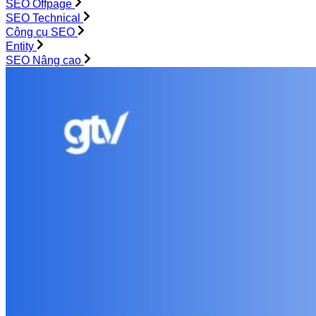
SEO Offpage
SEO Technical
Công cụ SEO
Entity
SEO Nâng cao