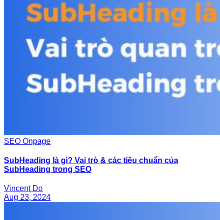
SEO Onpage
SubHeading là gì? Vai trò & các tiêu chuẩn của
SubHeading trong SEO
Vincent Do
Aug 23, 2024