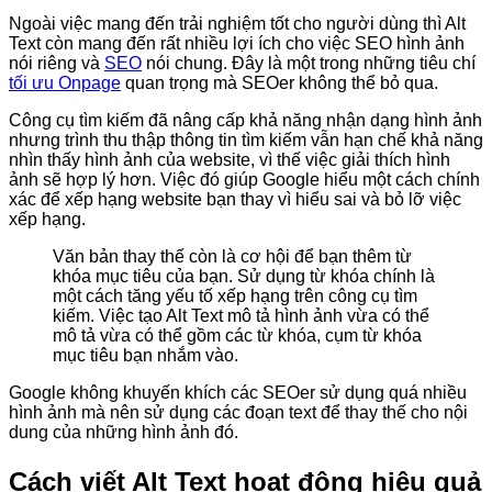
Ngoài việc mang đến trải nghiệm tốt cho người dùng thì Alt
Text còn mang đến rất nhiều lợi ích cho việc SEO hình ảnh
nói riêng và
SEO
nói chung. Đây là một trong những tiêu chí
tối ưu Onpage
quan trọng mà SEOer không thể bỏ qua.
Công cụ tìm kiếm đã nâng cấp khả năng nhận dạng hình ảnh
nhưng trình thu thập thông tin tìm kiếm vẫn hạn chế khả năng
nhìn thấy hình ảnh của website, vì thế việc giải thích hình
ảnh sẽ hợp lý hơn. Việc đó giúp Google hiểu một cách chính
xác để xếp hạng website bạn thay vì hiểu sai và bỏ lỡ việc
xếp hạng.
Văn bản thay thế còn là cơ hội để bạn thêm từ
khóa mục tiêu của bạn. Sử dụng từ khóa chính là
một cách tăng yếu tố xếp hạng trên công cụ tìm
kiếm. Việc tạo Alt Text mô tả hình ảnh vừa có thể
mô tả vừa có thể gồm các từ khóa, cụm từ khóa
mục tiêu bạn nhắm vào.
Google không khuyến khích các SEOer sử dụng quá nhiều
hình ảnh mà nên sử dụng các đoạn text để thay thế cho nội
dung của những hình ảnh đó.
Cách viết Alt Text hoạt động hiệu quả