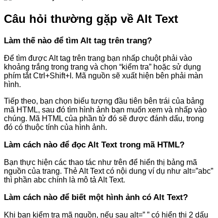
Câu hỏi thường gặp về Alt Text
Làm thế nào để tìm Alt tag trên trang?
Để tìm được Alt tag trên trang bạn nhấp chuột phải vào
khoảng trắng trong trang và chọn “kiểm tra” hoặc sử dụng
phím tắt Ctrl+Shift+I. Mã nguồn sẽ xuất hiện bên phải màn
hình.
Tiếp theo, bạn chọn biểu tượng đầu tiên bên trái của bảng
mã HTML, sau đó tìm hình ảnh bạn muốn xem và nhấp vào
chúng. Mã HTML của phần tử đó sẽ được đánh dấu, trong
đó có thuộc tính của hình ảnh.
Làm cách nào để đọc Alt Text trong mã HTML?
Bạn thực hiện các thao tác như trên để hiển thị bảng mã
nguồn của trang. Thẻ Alt Text có nội dung ví dụ như alt=”abc”
thì phần abc chính là mô tả Alt Text.
Làm cách nào để biết một hình ảnh có Alt Text?
Khi bạn kiểm tra mã nguồn, nếu sau alt=” ” có hiển thị 2 dấu