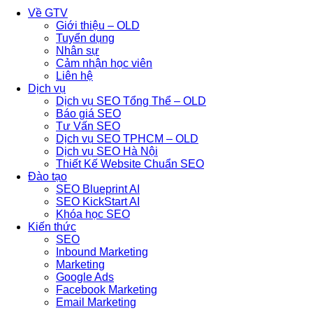
Về GTV
Giới thiệu – OLD
Tuyển dụng
Nhân sự
Cảm nhận học viên
Liên hệ
Dịch vụ
Dịch vụ SEO Tổng Thể – OLD
Báo giá SEO
Tư Vấn SEO
Dịch vụ SEO TPHCM – OLD
Dịch vụ SEO Hà Nội
Thiết Kế Website Chuẩn SEO
Đào tạo
SEO Blueprint AI
SEO KickStart AI
Khóa học SEO
Kiến thức
SEO
Inbound Marketing
Marketing
Google Ads
Facebook Marketing
Email Marketing