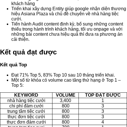
khách hàng
Triển khai xây dựng Entity giúp google nhận diện thương
hiệu Asiana Plaza và chủ đề chuyên về nhà hàng tiệc
cưới.
Tiến hành Audit content định kỳ, bổ sung những content
thiếu trong hành trình khách hàng, tối ưu onpage và với
những bài content chưa hiệu quả thì đưa ra phương án
cải thiện.
Kết quả đạt được
Kết quả Top
Đạt 71% Top 5, 83% Top 10 sau 10 tháng triển khai.
Một số từ khóa có volume cao tăng thứ hạng ở Top 1 –
Top 5:
KEYWORD
VOLUME
TOP ĐẠT ĐƯỢC
nhà hàng tiệc cưới
3,400
1
chi phí đám cưới
800
3
trung tâm tiệc cưới
800
3
thực đơn tiệc cưới
800
3
thực đơn đám cưới
800
4