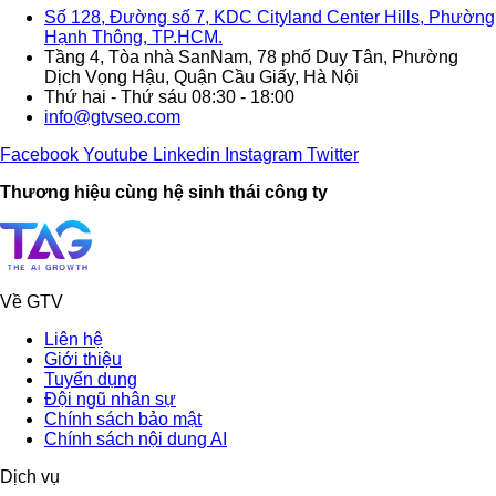
Số 128, Đường số 7, KDC Cityland Center Hills, Phường
Hạnh Thông, TP.HCM.
Tầng 4, Tòa nhà SanNam, 78 phố Duy Tân, Phường
Dịch Vọng Hậu, Quận Cầu Giấy, Hà Nội
Thứ hai - Thứ sáu 08:30 - 18:00
info@gtvseo.com
Facebook
Youtube
Linkedin
Instagram
Twitter
Thương hiệu cùng hệ sinh thái công ty
Về GTV
Liên hệ
Giới thiệu
Tuyển dụng
Đội ngũ nhân sự
Chính sách bảo mật
Chính sách nội dung AI
Dịch vụ