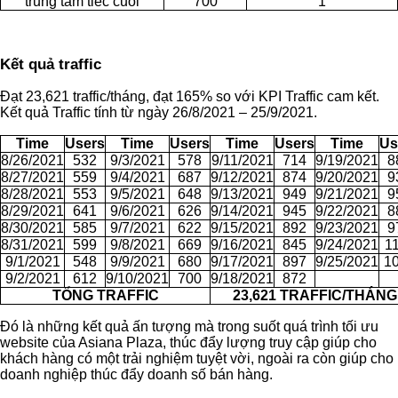
trung tam tiec cuoi
700
1
Kết quả traffic
Đạt 23,621 traffic/tháng, đạt 165% so với KPI Traffic cam kết.
Kết quả Traffic tính từ ngày 26/8/2021 – 25/9/2021.
Time
Users
Time
Users
Time
Users
Time
Us
8/26/2021
532
9/3/2021
578
9/11/2021
714
9/19/2021
8
8/27/2021
559
9/4/2021
687
9/12/2021
874
9/20/2021
9
8/28/2021
553
9/5/2021
648
9/13/2021
949
9/21/2021
9
8/29/2021
641
9/6/2021
626
9/14/2021
945
9/22/2021
8
8/30/2021
585
9/7/2021
622
9/15/2021
892
9/23/2021
9
8/31/2021
599
9/8/2021
669
9/16/2021
845
9/24/2021
1
9/1/2021
548
9/9/2021
680
9/17/2021
897
9/25/2021
1
9/2/2021
612
9/10/2021
700
9/18/2021
872
TỔNG TRAFFIC
23,621 TRAFFIC/THÁNG
Đó là những kết quả ấn tượng mà trong suốt quá trình tối ưu
website của Asiana Plaza, thúc đẩy lượng truy cập giúp cho
khách hàng có một trải nghiệm tuyệt vời, ngoài ra còn giúp cho
doanh nghiệp thúc đẩy doanh số bán hàng.