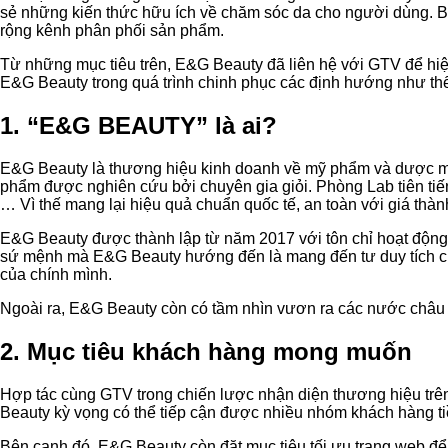
sẻ những kiến thức hữu ích về chăm sóc da cho người dùng. B
rộng kênh phân phối sản phẩm.
Từ những mục tiêu trên, E&G Beauty đã liên hệ với GTV để h
E&G Beauty trong quá trình chinh phục các định hướng như th
1. “E&G BEAUTY” là ai?
E&G Beauty là thương hiệu kinh doanh về mỹ phẩm và dược m
phẩm được nghiên cứu bởi chuyên gia giỏi. Phòng Lab tiên ti
… Vì thế mang lại hiệu quả chuẩn quốc tế, an toàn với giá thà
E&G Beauty được thành lập từ năm 2017 với tôn chỉ hoạt động
sứ mệnh mà E&G Beauty hướng đến là mang đến tư duy tích cực,
của chính mình.
Ngoài ra, E&G Beauty còn có tầm nhìn vươn ra các nước châ
2. Mục tiêu khách hàng mong muốn
Hợp tác cùng GTV trong chiến lược nhận diện thương hiệu t
Beauty kỳ vọng có thể tiếp cận được nhiều nhóm khách hàng 
Bên cạnh đó, E&G Beauty còn đặt mục tiêu tối ưu trang web để