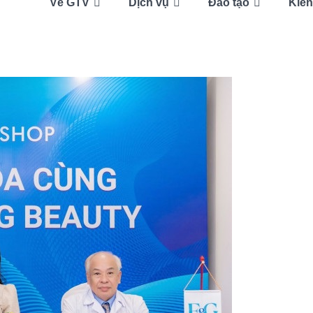
Về GTV
Dịch vụ
Đào tạo
Kiến