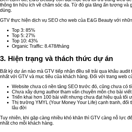
thông tin hữu ích về chăm sóc da. Từ đó gia tăng ấn tượng và
dùng.
GTV thực hiện dịch vụ SEO cho web của E&G Beauty với những
Top 3: 85%
Top 5: 27%
Top 10: 43%
Organic Traffic: 8.478/tháng
3. Hiện trạng và thách thức dự án
Bất kỳ dự án nào mà GTV tiếp nhận đều sẽ trải qua khâu audit 
nhất với GTV và mục tiêu của khách hàng. Đối với trang web 
Website chưa có nền tảng SEO trước đó, cũng chưa có tín
Chưa xây dựng author tham vấn chuyên môn cho bài viết
Triển khai hơn 100 bài viết nhưng chưa đạt hiệu quả tối 
Thị trường YMYL (Your Money Your Life) cạnh tranh, đối 
lâu đời
Tuy nhiên, khi gặp càng nhiều khó khăn thì GTV càng nỗ lực để “
nhất cho mỗi khách hàng.