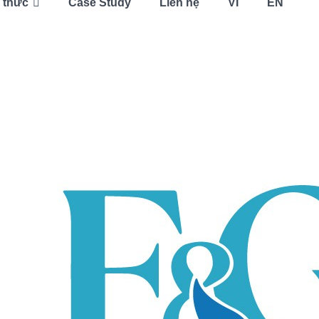
 thức
Case Study
Liên hệ
VI
EN