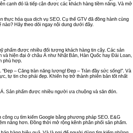
ên cạnh đó là tiếp cận được các khách hàng tiềm năng. Và mở
iện thực hóa qua dịch vụ SEO. Cụ thể GTV đã đồng hành cùng
ế nào? Hãy theo dõi ngay nội dung dưới đây.
ỹ phẩm được nhiều đối tượng khách hàng tin cậy. Các sản
ến và hiện đại ở châu Á như Nhật Bản, Hàn Quốc hay Đài Loan,
nh phù hợp.
. “Đẹp – Căng tràn năng lượng! Đẹp – Tràn đầy sức sống!”. Và
 tự tin cho phái đẹp. Khiến họ trở thành phiên bản tốt nhất
u Á. Sản phẩm được nhiều người ưa chuộng và săn đón.
rên công cụ tìm kiếm Google bằng phương pháp SEO. E&G
tiềm năng hơn. Đồng thời mở rộng kênh phân phối sản phẩm.
 bán hàng hiệu quả. Và là nơi để người dùng tìm kiếm những