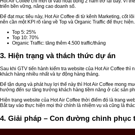
Hot Air Coffee chỉ mới đi vào hoạt động 2 năm trở lại đây. Vì t
triển bền vững, nâng cao doanh số.
Để đạt mục tiêu này, Hot Air Coffee đi từ kênh Marketing, cốt 
nên cần một KPI rõ ràng về Top và Organic Traffic để thực hiện.
Top 5: 25%
Top 10: 70%
Organic Traffic: tăng thêm 4.500 traffic/tháng
3. Hiện trạng và thách thức dự án
Sau khi GTV tiến hành kiểm tra website của Hot Air Coffee thì
khách hàng nhiều nhất và tự động hàng tháng.
Để tận dụng và phát huy lợi thế này thì Hot Air Coffee mong 
hướng đến sự tăng trưởng khách hàng tiềm năng ở các sản p
Hiện trạng website của Hot Air Coffee thời điểm đó là trang 
Bắt tay vào thực hiện mọi thứ chính là nhiệm vụ và cũng là t
4. Giải pháp – Con đường chinh phục