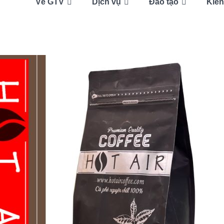
Về GTV
Dịch vụ
Đào tạo
Kiến