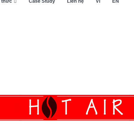
 thức
Case Study
Liên hệ
VI
EN