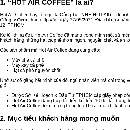
1. “HOT AIR COFFEE” là ai?
Hot Air Coffee hay còn gọi là Công Ty TNHH HOT AIR – doanh n
Công ty được thành lập vào ngày 27/05/2021. Địa chỉ cửa hàn
12, TPHCM.
Kể từ khi ra đời, Hot Air Coffee đã mang trong mình một sứ mện
khách hàng những hạt cà phê thơm ngon, nguyên chất và an to
Các sản phẩm mà Hot Air Coffee đang cung cấp:
Máy pha cà phê
Máy xay cà phê
Hạt cà phê nguyên chất
Nhờ sự cố gắng hết mình của đội ngũ nhân viên mà chỉ trong vò
giá:
Được Sở Kế Hoạch & Đầu Tư TPHCM cấp giấy phép công n
Hot Air Coffee đang hợp tác liên kết trên 10 đối tác trong
Hot Air Coffee được đứng trong top 10 các địa chỉ kinh do
2. Mục tiêu khách hàng mong muốn