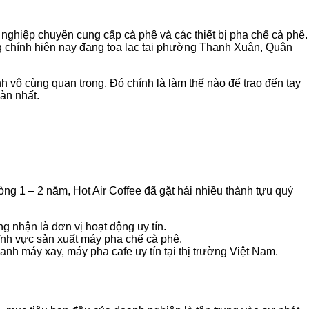
ghiệp chuyên cung cấp cà phê và các thiết bị pha chế cà phê.
g chính hiện nay đang tọa lạc tại phường Thạnh Xuân, Quận
h vô cùng quan trọng. Đó chính là làm thế nào để trao đến tay
àn nhất.
ng 1 – 2 năm, Hot Air Coffee đã gặt hái nhiều thành tựu quý
hận là đơn vị hoạt động uy tín.
 lĩnh vực sản xuất máy pha chế cà phê.
anh máy xay, máy pha cafe uy tín tại thị trường Việt Nam.