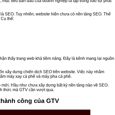
hế, mục tiêu ban đầu của doanh nghiệp là tập trung vào sự phát
lõi là SEO. Tuy nhiên, website hiện chưa có nền tảng SEO. Thế
 Cụ thể:
 nhận thấy trang web khá tiềm năng. Đây là kênh mang lại nguồn
muốn xây dựng chiến dịch SEO trên website. Việc này nhằm
hẩm máy xay cà phê và máy pha cà phê.
web mới. Hầu như chưa xây dựng bất kỳ nền tảng nào về SEO.
hách thức mà GTV cần vượt qua.
 thành công của GTV