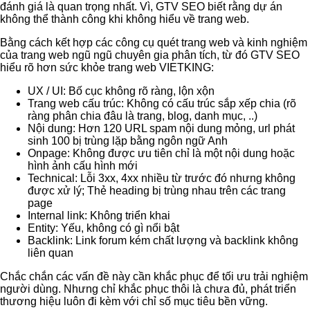
đánh giá là quan trọng nhất.
Vì, GTV SEO biết rằng dự án
không thể thành công khi không hiểu về trang web.
Bằng cách kết hợp các công cụ quét trang web và kinh nghiệm
của trang web ngũ ngũ chuyên gia phân tích, từ đó GTV SEO
hiểu rõ hơn sức khỏe trang web VIETKING:
UX / UI: Bố cục không rõ ràng, lộn xộn
Trang web cấu trúc: Không có cấu trúc sắp xếp chia (rõ
ràng phân chia đâu là trang, blog, danh mục, ..)
Nội dung: Hơn 120 URL spam nội dung mỏng, url phát
sinh 100 bị trùng lặp bằng ngôn ngữ Anh
Onpage: Không được ưu tiên chỉ là một nội dung hoặc
hình ảnh cấu hình mới
Technical: Lỗi 3xx, 4xx nhiều từ trước đó nhưng không
được xử lý; Thẻ heading bị trùng nhau trên các trang
page
Internal link: Không triển khai
Entity: Yếu, không có gì nổi bật
Backlink: Link forum kém chất lượng và backlink không
liên quan
Chắc chắn các vấn đề này cần khắc phục để tối ưu trải nghiệm
người dùng. Nhưng chỉ khắc phục thôi là chưa đủ, phát triển
thương hiệu luôn đi kèm với chỉ số mục tiêu bền vững.