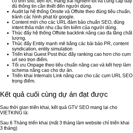
có tính silo, tiện lợi, mang trải nghiệm tốt và cung cấp đầy
đủ thông tin cần thiết đến người dùng.
Audit lại hệ thống Onsite và Offsite theo đúng tiêu chuẩn,
tránh các hình phạt từ google.
Content mới cho các URL đảm bảo chuẩn SEO, đúng
intent thỏa mãn nhu cầu tìm kiếm của người dùng.
Thúc đẩy hệ thống Offsite backlink nâng cao đa tầng chất
lượng.
Thúc đẩy Entity mạnh mẽ bằng các bài báo PR, content
syndication, entity simulation
Triển khai Guest Post thúc đẩy ranking cao hơn cho cụm
url seo trọn điểm.
Tối ưu Onpage theo tiêu chuẩn nâng cao và kết hợp làm
schema nâng cao cho dự án.
Triển khai Internals Link nâng cao cho các cụm URL SEO
trọng điểm.
Kết quả cuối cùng dự án đạt được
Sau thời gian triển khai, kết quả GTV SEO mang lại cho
VIETKING là:
Sau 6 Tháng triển khai (mất 3 tháng làm website chỉ triển khai
3 tháng)