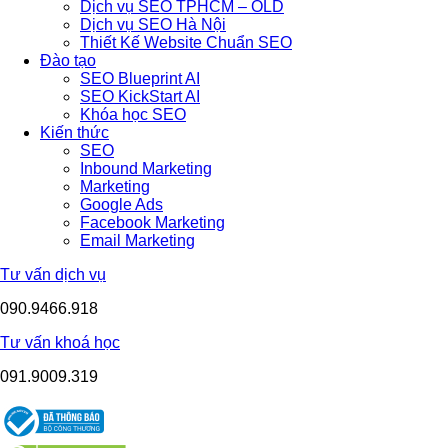
Dịch vụ SEO TPHCM – OLD
Dịch vụ SEO Hà Nội
Thiết Kế Website Chuẩn SEO
Đào tạo
SEO Blueprint AI
SEO KickStart AI
Khóa học SEO
Kiến thức
SEO
Inbound Marketing
Marketing
Google Ads
Facebook Marketing
Email Marketing
Tư vấn dịch vụ
090.9466.918
Tư vấn khoá học
091.9009.319