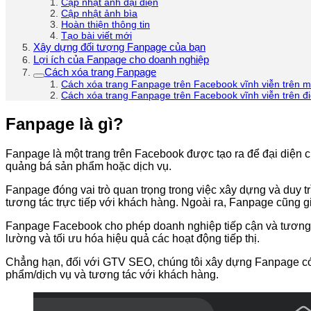
Cập nhật ảnh đại diện
Cập nhật ảnh bìa
Hoàn thiện thông tin
Tạo bài viết mới
Xây dựng đối tượng Fanpage của bạn
Lợi ích của Fanpage cho doanh nghiệp
Cách xóa trang Fanpage
Cách xóa trang Fanpage trên Facebook vĩnh viễn trên m
Cách xóa trang Fanpage trên Facebook vĩnh viễn trên đi
Fanpage là gì?
Fanpage là một trang trên Facebook được tạo ra để đại diện 
quảng bá sản phẩm hoặc dịch vụ.
Fanpage đóng vai trò quan trọng trong việc xây dựng và duy t
tương tác trực tiếp với khách hàng. Ngoài ra, Fanpage cũng 
Fanpage Facebook cho phép doanh nghiệp tiếp cận và tương t
lường và tối ưu hóa hiệu quả các hoạt động tiếp thị.
Chẳng hạn, đối với GTV SEO, chúng tôi xây dựng Fanpage có 
phẩm/dịch vụ và tương tác với khách hàng.