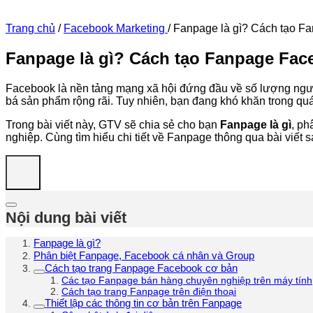
Trang chủ
/
Facebook Marketing
/
Fanpage là gì? Cách tạo Fan
Fanpage là gì? Cách tạo Fanpage Face
Facebook là nền tảng mạng xã hội đứng đầu về số lượng ngư
bá sản phẩm rộng rãi. Tuy nhiên, bạn đang khó khăn trong quá
Trong bài viết này, GTV sẽ chia sẻ cho bạn
Fanpage là gì
, ph
nghiệp. Cùng tìm hiểu chi tiết về Fanpage thông qua bài viết s
Nội dung bài viết
Fanpage là gì?
Phân biệt Fanpage, Facebook cá nhân và Group
Cách tạo trang Fanpage Facebook cơ bản
Các tạo Fanpage bán hàng chuyên nghiệp trên máy tính
Cách tạo trang Fanpage trên điện thoại
Thiết lập các thông tin cơ bản trên Fanpage