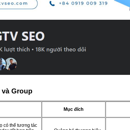
 và Group
Mục đích
ọ có thể tương tác