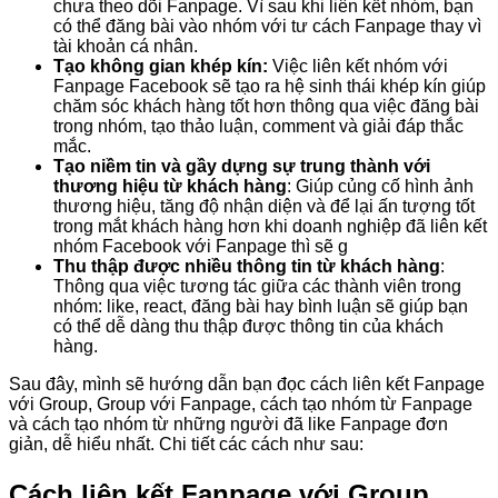
chưa theo dõi Fanpage
.
Vì sau khi liên kết nhóm, bạn
có thể đăng bài vào nhóm với tư cách Fanpage thay vì
tài khoản cá nhân.
Tạo không gian khép kín:
Việc liên kết nhóm với
Fanpage Facebook sẽ tạo ra hệ sinh thái khép kín
giúp
chăm sóc khách hàng tốt hơn thông qua việc đăng bài
trong nhóm, tạo thảo luận, comment và giải đáp thắc
mắc.
Tạo niềm tin và gầy dựng sự trung thành với
thương hiệu từ khách hàng
:
Giúp củng cố hình ảnh
thương hiệu, tăng độ nhận diện và để lại ấn tượng tốt
trong mắt khách hàng hơn khi doanh nghiệp đã liên kết
nhóm Facebook với Fanpage thì sẽ g
Thu thập được nhiều thông tin từ khách hàng
:
Thông qua việc tương tác giữa các thành viên trong
nhóm: like, react, đăng bài hay bình luận
sẽ giúp bạn
có thể dễ dàng thu thập được thông tin của khách
hàng
.
Sau đây, mình sẽ hướng dẫn bạn đọc cách liên kết Fanpage
với Group, Group với Fanpage, cách tạo nhóm từ Fanpage
và cách tạo nhóm từ những người đã like Fanpage đơn
giản, dễ hiểu nhất. Chi tiết các cách như sau
:
Cách liên kết Fanpage với Group