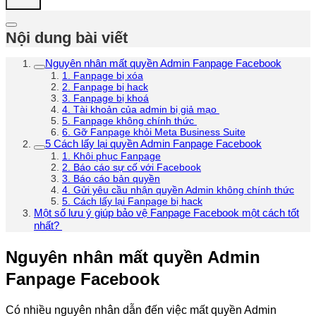
Nội dung bài viết
Nguyên nhân mất quyền Admin Fanpage Facebook
1. Fanpage bị xóa
2. Fanpage bị hack
3. Fanpage bị khoá
4. Tài khoản của admin bị giả mạo
5. Fanpage không chính thức
6. Gỡ Fanpage khỏi Meta Business Suite
5 Cách lấy lại quyền Admin Fanpage Facebook
1. Khôi phục Fanpage
2. Báo cáo sự cố với Facebook
3. Báo cáo bản quyền
4. Gửi yêu cầu nhận quyền Admin không chính thức
5. Cách lấy lại Fanpage bị hack
Một số lưu ý giúp bảo vệ Fanpage Facebook một cách tốt
nhất?
Nguyên nhân mất quyền Admin
Fanpage Facebook
Có nhiều nguyên nhân dẫn đến việc mất quyền Admin