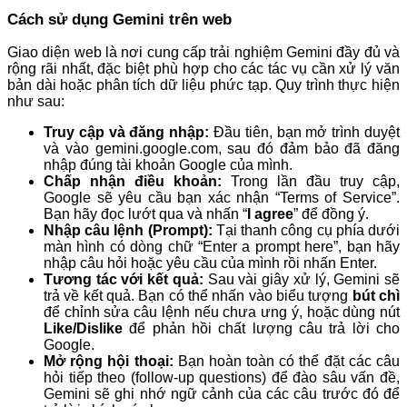
Cách sử dụng Gemini trên web
Giao diện web là nơi cung cấp trải nghiệm Gemini đầy đủ và
rộng rãi nhất, đặc biệt phù hợp cho các tác vụ cần xử lý văn
bản dài hoặc phân tích dữ liệu phức tạp. Quy trình thực hiện
như sau:
Truy cập và đăng nhập:
Đầu tiên, bạn mở trình duyệt
và vào gemini.google.com, sau đó đảm bảo đã đăng
nhập đúng tài khoản Google của mình.
Chấp nhận điều khoản:
Trong lần đầu truy cập,
Google sẽ yêu cầu bạn xác nhận “Terms of Service”.
Bạn hãy đọc lướt qua và nhấn “
I agree
” để đồng ý.
Nhập câu lệnh (Prompt):
Tại thanh công cụ phía dưới
màn hình có dòng chữ “Enter a prompt here”, bạn hãy
nhập câu hỏi hoặc yêu cầu của mình rồi nhấn Enter.
Tương tác với kết quả:
Sau vài giây xử lý, Gemini sẽ
trả về kết quả. Bạn có thể nhấn vào biểu tượng
bút chì
để chỉnh sửa câu lệnh nếu chưa ưng ý, hoặc dùng nút
Like/Dislike
để phản hồi chất lượng câu trả lời cho
Google.
Mở rộng hội thoại:
Bạn hoàn toàn có thể đặt các câu
hỏi tiếp theo (follow-up questions) để đào sâu vấn đề,
Gemini sẽ ghi nhớ ngữ cảnh của các câu trước đó để