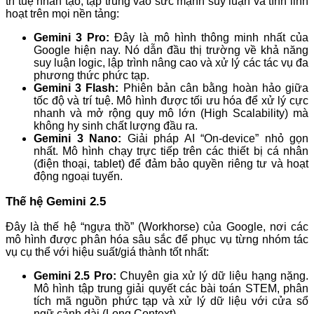
trí tuệ nhân tạo, tập trung vào sức mạnh suy luận và tính linh
hoạt trên mọi nền tảng:
Gemini 3 Pro:
Đây là mô hình thông minh nhất của
Google hiện nay. Nó dẫn đầu thị trường về khả năng
suy luận logic, lập trình nâng cao và xử lý các tác vụ đa
phương thức phức tạp.
Gemini 3 Flash:
Phiên bản cân bằng hoàn hảo giữa
tốc độ và trí tuệ. Mô hình được tối ưu hóa để xử lý cực
nhanh và mở rộng quy mô lớn (High Scalability) mà
không hy sinh chất lượng đầu ra.
Gemini 3 Nano:
Giải pháp AI “On-device” nhỏ gọn
nhất. Mô hình chạy trực tiếp trên các thiết bị cá nhân
(điện thoại, tablet) để đảm bảo quyền riêng tư và hoạt
động ngoại tuyến.
Thế hệ Gemini 2.5
Đây là thế hệ “ngựa thồ” (Workhorse) của Google, nơi các
mô hình được phân hóa sâu sắc để phục vụ từng nhóm tác
vụ cụ thể với hiệu suất/giá thành tốt nhất:
Gemini 2.5 Pro:
Chuyên gia xử lý dữ liệu hạng nặng.
Mô hình tập trung giải quyết các bài toán STEM, phân
tích mã nguồn phức tạp và xử lý dữ liệu với cửa sổ
ngữ cảnh dài (Long Context).