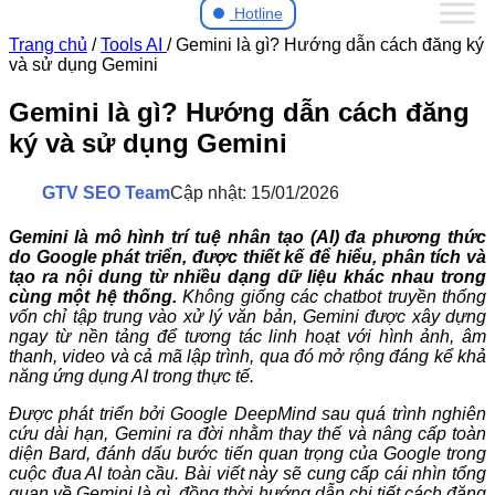
Hotline
Trang chủ
/
Tools AI
/
Gemini là gì? Hướng dẫn cách đăng ký
và sử dụng Gemini
Gemini là gì? Hướng dẫn cách đăng
ký và sử dụng Gemini
GTV SEO Team
Cập nhật: 15/01/2026
Gemini là mô hình trí tuệ nhân tạo (AI) đa phương thức
do Google phát triển, được thiết kế để hiểu, phân tích và
tạo ra nội dung từ nhiều dạng dữ liệu khác nhau trong
cùng một hệ thống.
Không giống các chatbot truyền thống
vốn chỉ tập trung vào xử lý văn bản, Gemini được xây dựng
ngay từ nền tảng để tương tác linh hoạt với hình ảnh, âm
thanh, video và cả mã lập trình, qua đó mở rộng đáng kể khả
năng ứng dụng AI trong thực tế.
Được phát triển bởi Google DeepMind sau quá trình nghiên
cứu dài hạn, Gemini ra đời nhằm thay thế và nâng cấp toàn
diện Bard, đánh dấu bước tiến quan trọng của Google trong
cuộc đua AI toàn cầu. Bài viết này sẽ cung cấp cái nhìn tổng
quan về Gemini là gì, đồng thời hướng dẫn chi tiết cách đăng