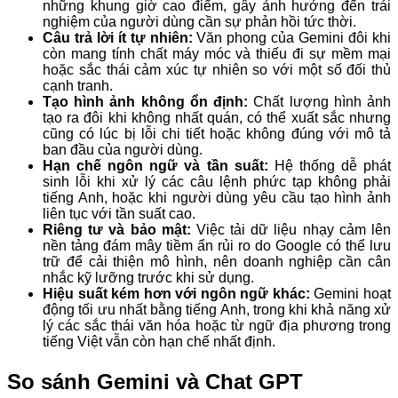
những khung giờ cao điểm, gây ảnh hưởng đến trải
nghiệm của người dùng cần sự phản hồi tức thời.
Câu trả lời ít tự nhiên:
Văn phong của Gemini đôi khi
còn mang tính chất máy móc và thiếu đi sự mềm mại
hoặc sắc thái cảm xúc tự nhiên so với một số đối thủ
cạnh tranh.
Tạo hình ảnh không ổn định:
Chất lượng hình ảnh
tạo ra đôi khi không nhất quán, có thể xuất sắc nhưng
cũng có lúc bị lỗi chi tiết hoặc không đúng với mô tả
ban đầu của người dùng.
Hạn chế ngôn ngữ và tần suất:
Hệ thống dễ phát
sinh lỗi khi xử lý các câu lệnh phức tạp không phải
tiếng Anh, hoặc khi người dùng yêu cầu tạo hình ảnh
liên tục với tần suất cao.
Riêng tư và bảo mật:
Việc tải dữ liệu nhạy cảm lên
nền tảng đám mây tiềm ẩn rủi ro do Google có thể lưu
trữ để cải thiện mô hình, nên doanh nghiệp cần cân
nhắc kỹ lưỡng trước khi sử dụng.
Hiệu suất kém hơn với ngôn ngữ khác:
Gemini hoạt
động tối ưu nhất bằng tiếng Anh, trong khi khả năng xử
lý các sắc thái văn hóa hoặc từ ngữ địa phương trong
tiếng Việt vẫn còn hạn chế nhất định.
So sánh Gemini và Chat GPT