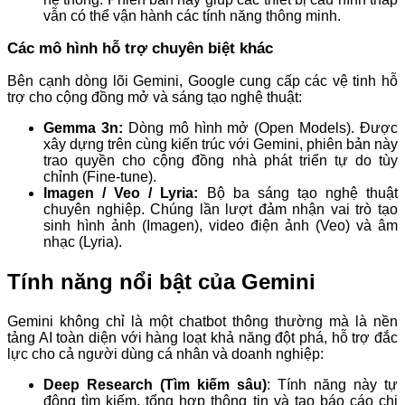
vẫn có thể vận hành các tính năng thông minh.
Các mô hình hỗ trợ chuyên biệt khác
Bên cạnh dòng lõi Gemini, Google cung cấp các vệ tinh hỗ
trợ cho cộng đồng mở và sáng tạo nghệ thuật:
Gemma 3n:
Dòng mô hình mở (Open Models). Được
xây dựng trên cùng kiến trúc với Gemini, phiên bản này
trao quyền cho cộng đồng nhà phát triển tự do tùy
chỉnh (Fine-tune).
Imagen / Veo / Lyria:
Bộ ba sáng tạo nghệ thuật
chuyên nghiệp. Chúng lần lượt đảm nhận vai trò tạo
sinh hình ảnh (Imagen), video điện ảnh (Veo) và âm
nhạc (Lyria).
Tính năng nổi bật của Gemini
Gemini không chỉ là một chatbot thông thường mà là nền
tảng AI toàn diện với hàng loạt khả năng đột phá, hỗ trợ đắc
lực cho cả người dùng cá nhân và doanh nghiệp:
Deep Research (Tìm kiếm sâu)
: Tính năng này tự
động tìm kiếm, tổng hợp thông tin và tạo báo cáo chi