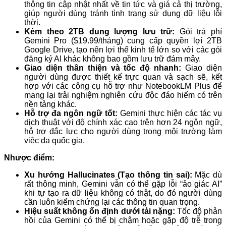
thông tin cập nhật nhất về tin tức và giá cả thị trường,
giúp người dùng tránh tình trạng sử dụng dữ liệu lỗi
thời.
Kèm theo 2TB dung lượng lưu trữ:
Gói trả phí
Gemini Pro ($19.99/tháng) cung cấp quyền lợi 2TB
Google Drive, tạo nên lợi thế kinh tế lớn so với các gói
đăng ký AI khác không bao gồm lưu trữ đám mây.
Giao diện thân thiện và tốc độ nhanh:
Giao diện
người dùng được thiết kế trực quan và sạch sẽ, kết
hợp với các công cụ hỗ trợ như NotebookLM Plus để
mang lại trải nghiệm nghiên cứu độc đáo hiếm có trên
nền tảng khác.
Hỗ trợ đa ngôn ngữ tốt:
Gemini thực hiện các tác vụ
dịch thuật với độ chính xác cao trên hơn 24 ngôn ngữ,
hỗ trợ đắc lực cho người dùng trong môi trường làm
việc đa quốc gia.
Nhược điểm:
Xu hướng Hallucinates (Tạo thông tin sai):
Mặc dù
rất thông minh, Gemini vẫn có thể gặp lỗi “ảo giác AI”
khi tự tạo ra dữ liệu không có thật, do đó người dùng
cần luôn kiểm chứng lại các thông tin quan trọng.
Hiệu suất không ổn định dưới tải nặng:
Tốc độ phản
hồi của Gemini có thể bị chậm hoặc gặp độ trễ trong