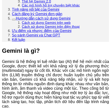
Thế hệ Gemini 2.0
Các mô hình hỗ trợ chuyên biệt khác
Tính năng nổi bật của Gemini
Cách đăng ký Gemini đơn giản
Hướng dẫn cách sử dụng Gemini
Cách sử dụng Gemini trên web
Cách sử dụng Gemini trên điện thoại
Ưu điểm và nhược điểm của Gemini
So sánh Gemini và Chat GPT
Kết luận
Gemini là gì?
Gemini là hệ thống trí tuệ nhân tạo (AI) thế hệ mới nhất của
Google, được thiết kế với khả năng xử lý đa phương thức
(multimodal) ngay từ cốt lõi. Khác với các mô hình ngôn ngữ
lớn (LLM) truyền thống chỉ được huấn luyện chủ yếu trên
văn bản, Gemini có khả năng tiếp nhận, xử lý và kết hợp
thông tin từ nhiều nguồn định dạng khác nhau như văn bản,
hình ảnh, âm thanh và video cùng một lúc. Theo công bố từ
Google, hệ thống này hoạt động như một trợ lý ảo đắc lực,
hỗ trợ người dùng thực hiện hàng loạt tác vụ phức tạp từ viết
lách sáng tạo, học tập, phân tích dữ liệu đến lập trình nâng
cao.