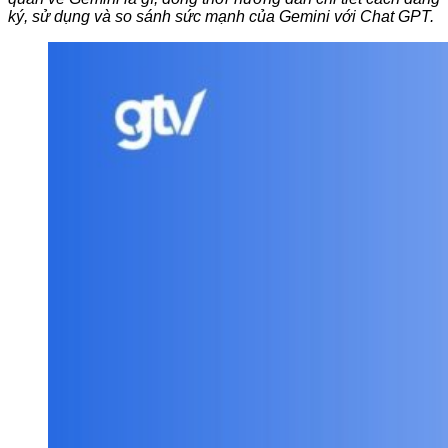
ký, sử dụng và so sánh sức mạnh của Gemini với Chat GPT.