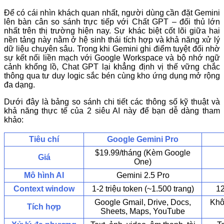
Để có cái nhìn khách quan nhất, người dùng cần đặt Gemini
lên bàn cân so sánh trực tiếp với Chất GPT – đối thủ lớn
nhất trên thị trường hiện nay. Sự khác biệt cốt lõi giữa hai
nền tảng này nằm ở hệ sinh thái tích hợp và khả năng xử lý
dữ liệu chuyên sâu. Trong khi Gemini ghi điểm tuyệt đối nhờ
sự kết nối liền mạch với Google Workspace và bộ nhớ ngữ
cảnh khổng lồ, Chat GPT lại khẳng định vị thế vững chắc
thông qua tư duy logic sắc bén cùng kho ứng dụng mở rộng
đa dạng.
Dưới đây là bảng so sánh chi tiết các thông số kỹ thuật và
khả năng thực tế của 2 siêu AI này để bạn dễ dàng tham
khảo:
Tiêu chí
Google Gemini Pro
$19.99/tháng (Kèm Google
Giá
One)
Mô hình AI
Gemini 2.5 Pro
Context window
1-2 triệu token (~1.500 trang)
12
Google Gmail, Drive, Docs,
Khô
Tích hợp
Sheets, Maps, YouTube