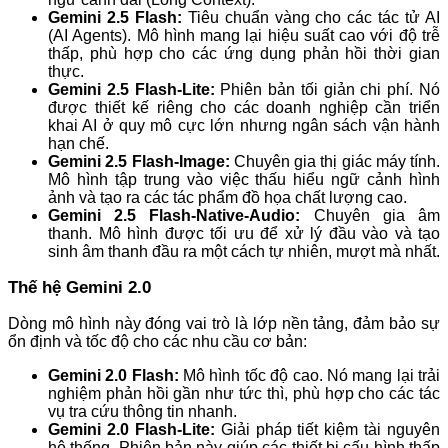
Gemini 2.5 Flash:
Tiêu chuẩn vàng cho các tác tử AI
(AI Agents). Mô hình mang lại hiệu suất cao với độ trễ
thấp, phù hợp cho các ứng dụng phản hồi thời gian
thực.
Gemini 2.5 Flash-Lite:
Phiên bản tối giản chi phí. Nó
được thiết kế riêng cho các doanh nghiệp cần triển
khai AI ở quy mô cực lớn nhưng ngân sách vận hành
hạn chế.
Gemini 2.5 Flash-Image:
Chuyên gia thị giác máy tính.
Mô hình tập trung vào việc thấu hiểu ngữ cảnh hình
ảnh và tạo ra các tác phẩm đồ họa chất lượng cao.
Gemini 2.5 Flash-Native-Audio:
Chuyên gia âm
thanh. Mô hình được tối ưu để xử lý đầu vào và tạo
sinh âm thanh đầu ra một cách tự nhiên, mượt mà nhất.
Thế hệ Gemini 2.0
Dòng mô hình này đóng vai trò là lớp nền tảng, đảm bảo sự
ổn định và tốc độ cho các nhu cầu cơ bản:
Gemini 2.0 Flash:
Mô hình tốc độ cao. Nó mang lại trải
nghiệm phản hồi gần như tức thì, phù hợp cho các tác
vụ tra cứu thông tin nhanh.
Gemini 2.0 Flash-Lite:
Giải pháp tiết kiệm tài nguyên
hệ thống. Phiên bản này giúp các thiết bị cấu hình thấp