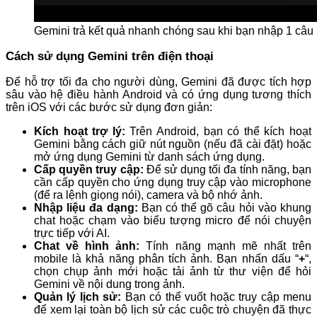
Gemini trả kết quả nhanh chóng sau khi bạn nhập 1 câu 
Cách sử dụng Gemini trên điện thoại
Để hỗ trợ tối đa cho người dùng, Gemini đã được tích hợp
sâu vào hệ điều hành Android và có ứng dụng tương thích
trên iOS với các bước sử dụng đơn giản:
Kích hoạt trợ lý:
Trên Android, bạn có thể kích hoạt
Gemini bằng cách giữ nút nguồn (nếu đã cài đặt) hoặc
mở ứng dụng Gemini từ danh sách ứng dụng.
Cấp quyền truy cập:
Để sử dụng tối đa tính năng, bạn
cần cấp quyền cho ứng dụng truy cập vào microphone
(để ra lệnh giọng nói), camera và bộ nhớ ảnh.
Nhập liệu đa dạng:
Bạn có thể gõ câu hỏi vào khung
chat hoặc chạm vào biểu tượng micro để nói chuyện
trực tiếp với AI.
Chat về hình ảnh:
Tính năng mạnh mẽ nhất trên
mobile là khả năng phân tích ảnh. Bạn nhấn dấu “
+
“,
chọn chụp ảnh mới hoặc tải ảnh từ thư viện để hỏi
Gemini về nội dung trong ảnh.
Quản lý lịch sử:
Bạn có thể vuốt hoặc truy cập menu
để xem lại toàn bộ lịch sử các cuộc trò chuyện đã thực