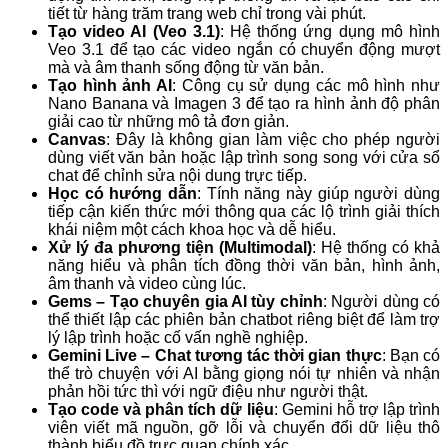
tiết từ hàng trăm trang web chỉ trong vài phút.
Tạo video AI (Veo 3.1)
: Hệ thống ứng dụng mô hình
Veo 3.1 để tạo các video ngắn có chuyển động mượt
mà và âm thanh sống động từ văn bản.
Tạo hình ảnh AI
: Công cụ sử dụng các mô hình như
Nano Banana và Imagen 3 để tạo ra hình ảnh độ phân
giải cao từ những mô tả đơn giản.
Canvas
: Đây là không gian làm việc cho phép người
dùng viết văn bản hoặc lập trình song song với cửa sổ
chat để chỉnh sửa nội dung trực tiếp.
Học có hướng dẫn
: Tính năng này giúp người dùng
tiếp cận kiến thức mới thông qua các lộ trình giải thích
khái niệm một cách khoa học và dễ hiểu.
Xử lý đa phương tiện (Multimodal)
: Hệ thống có khả
năng hiểu và phân tích đồng thời văn bản, hình ảnh,
âm thanh và video cùng lúc.
Gems – Tạo chuyên gia AI tùy chỉnh
: Người dùng có
thể thiết lập các phiên bản chatbot riêng biệt để làm trợ
lý lập trình hoặc cố vấn nghề nghiệp.
Gemini Live – Chat tương tác thời gian thực
: Bạn có
thể trò chuyện với AI bằng giọng nói tự nhiên và nhận
phản hồi tức thì với ngữ điệu như người thật.
Tạo code và phân tích dữ liệu
: Gemini hỗ trợ lập trình
viên viết mã nguồn, gỡ lỗi và chuyển đổi dữ liệu thô
thành biểu đồ trực quan chính xác.