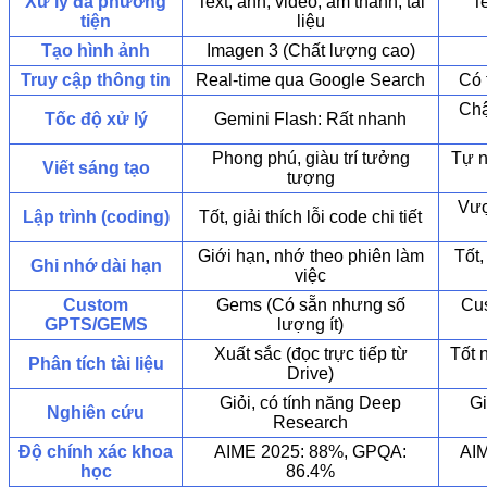
Xử lý đa phương
Text, ảnh, video, âm thanh, tài
Te
tiện
liệu
Tạo hình ảnh
Imagen 3 (Chất lượng cao)
Truy cập thông tin
Real-time qua Google Search
Có 
Chậ
Tốc độ xử lý
Gemini Flash: Rất nhanh
Phong phú, giàu trí tưởng
Tự n
Viết sáng tạo
tượng
Vượ
Lập trình (coding)
Tốt, giải thích lỗi code chi tiết
Giới hạn, nhớ theo phiên làm
Tốt,
Ghi nhớ dài hạn
việc
Custom
Gems (Có sẵn nhưng số
Cus
GPTS/GEMS
lượng ít)
Xuất sắc (đọc trực tiếp từ
Tốt 
Phân tích tài liệu
Drive)
Giỏi, có tính năng Deep
Gi
Nghiên cứu
Research
Độ chính xác khoa
AIME 2025: 88%, GPQA:
AIM
học
86.4%