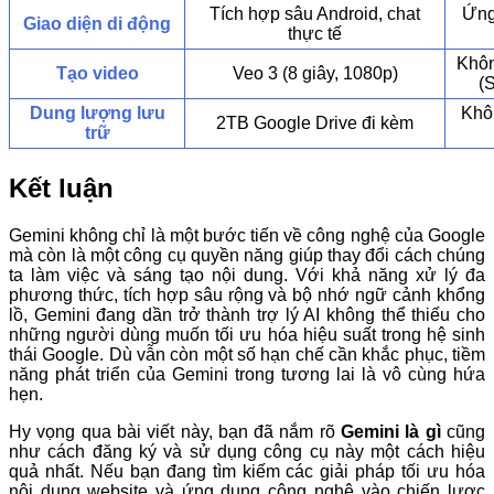
Tích hợp sâu Android, chat
Ứng
Giao diện di động
thực tế
Khôn
Tạo video
Veo 3 (8 giây, 1080p)
(
Dung lượng lưu
Khô
2TB Google Drive đi kèm
trữ
Kết luận
Gemini không chỉ là một bước tiến về công nghệ của Google
mà còn là một công cụ quyền năng giúp thay đổi cách chúng
ta làm việc và sáng tạo nội dung. Với khả năng xử lý đa
phương thức, tích hợp sâu rộng và bộ nhớ ngữ cảnh khổng
lồ, Gemini đang dần trở thành trợ lý AI không thể thiếu cho
những người dùng muốn tối ưu hóa hiệu suất trong hệ sinh
thái Google. Dù vẫn còn một số hạn chế cần khắc phục, tiềm
năng phát triển của Gemini trong tương lai là vô cùng hứa
hẹn.
Hy vọng qua bài viết này, bạn đã nắm rõ
Gemini là gì
cũng
như cách đăng ký và sử dụng công cụ này một cách hiệu
quả nhất. Nếu bạn đang tìm kiếm các giải pháp tối ưu hóa
nội dung website và ứng dụng công nghệ vào chiến lược