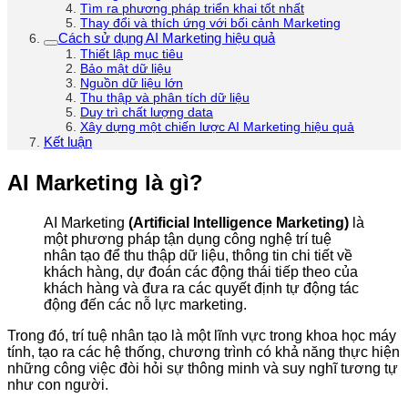
Tìm ra phương pháp triển khai tốt nhất
Thay đổi và thích ứng với bối cảnh Marketing
Cách sử dụng AI Marketing hiệu quả
Thiết lập mục tiêu
Bảo mật dữ liệu
Nguồn dữ liệu lớn
Thu thập và phân tích dữ liệu
Duy trì chất lượng data
Xây dựng một chiến lược AI Marketing hiệu quả
Kết luận
AI Marketing là gì?
AI Marketing
(Artificial Intelligence Marketing)
là
một phương pháp tận dụng công nghệ trí tuệ
nhân tạo để thu thập dữ liệu, thông tin chi tiết về
khách hàng, dự đoán các động thái tiếp theo của
khách hàng và đưa ra các quyết định tự động tác
động đến các nỗ lực marketing.
Trong đó, trí tuệ nhân tạo là một lĩnh vực trong khoa học máy
tính, tạo ra các hệ thống, chương trình có khả năng thực hiện
những công việc đòi hỏi sự thông minh và suy nghĩ tương tự
như con người.