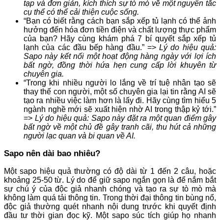
tạp và đơn giản, kích thích sự tò mò về một nguyên tắc
cụ thể có thể cải thiện cuộc sống.
“Bạn có biết rằng cách bạn sắp xếp tủ lạnh có thể ảnh
hưởng đến hóa đơn tiền điện và chất lượng thực phẩm
của bạn? Hãy cùng khám phá 7 bí quyết sắp xếp tủ
lạnh của các đầu bếp hàng đầu.” =>
Lý do hiệu quả:
Sapo này kết nối một hoạt động hàng ngày với lợi ích
bất ngờ, đồng thời hứa hẹn cung cấp lời khuyên từ
chuyên gia.
“Trong khi nhiều người lo lắng về trí tuệ nhân tạo sẽ
thay thế con người, một số chuyên gia lại tin rằng AI sẽ
tạo ra nhiều việc làm hơn là lấy đi. Hãy cùng tìm hiểu 5
ngành nghề mới sẽ xuất hiện nhờ AI trong thập kỷ tới.”
=>
Lý do hiệu quả: Sapo này đặt ra một quan điểm gây
bất ngờ về một chủ đề gây tranh cãi, thu hút cả những
người lạc quan và bi quan về AI.
Sapo nên dài bao nhiêu?
Một sapo hiệu quả thường có độ dài từ 1 đến 2 câu, hoặc
khoảng 25-50 từ. Lý do để giữ sapo ngắn gọn là để nắm bắt
sự chú ý của độc giả nhanh chóng và tạo ra sự tò mò mà
không làm quá tải thông tin. Trong thời đại thông tin bùng nổ,
độc giả thường quét nhanh nội dung trước khi quyết định
đầu tư thời gian đọc kỹ. Một sapo súc tích giúp họ nhanh