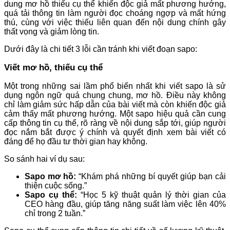
dung mơ hồ thiếu cụ thể khiến độc giả mất phương hướng,
quá tải thông tin làm người đọc choáng ngợp và mất hứng
thú, cùng với việc thiếu liên quan đến nội dung chính gây
thất vọng và giảm lòng tin.
Dưới đây là chi tiết 3 lỗi cần tránh khi viết đoạn sapo:
Viết mơ hồ, thiếu cụ thể
Một trong những sai lầm phổ biến nhất khi viết sapo là sử
dụng ngôn ngữ quá chung chung, mơ hồ. Điều này không
chỉ làm giảm sức hấp dẫn của bài viết mà còn khiến độc giả
cảm thấy mất phương hướng. Một sapo hiệu quả cần cung
cấp thông tin cụ thể, rõ ràng về nội dung sắp tới, giúp người
đọc nắm bắt được ý chính và quyết định xem bài viết có
đáng để họ đầu tư thời gian hay không.
So sánh hai ví dụ sau:
Sapo mơ hồ:
“Khám phá những bí quyết giúp bạn cải
thiện cuộc sống.”
Sapo cụ thể:
“Học 5 kỹ thuật quản lý thời gian của
CEO hàng đầu, giúp tăng năng suất làm việc lên 40%
chỉ trong 2 tuần.”