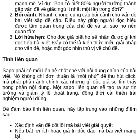
mạnh mẽ. Ví dụ: “Bạn có biết 80% người trưởng thành
gặp vấn đề về giấc ngủ ít nhất một lần trong đời?”
Bối cảnh
: Nhanh chóng cung cấp bối cảnh cho vấn đề
bài viết sắp đề cập. Điều này giúp người đọc hiểu
được tầm quan trọng của chủ đề và tại sao họ nên
quan tâm.
Lời hứa hẹn
: Cho độc giả biết họ sẽ nhận được gì khi
đọc tiếp bài viết. Đây có thể là kiến thức mới, giải pháp
cho vấn đề, hoặc một góc nhìn thú vị về chủ đề.
Tính liên quan
Sapo phải có mối liên hệ chặt chẽ với nội dung chính của bài
viết. Nó không chỉ đơn thuần là “mồi nhử” để thu hút click,
mà phải phản ánh chính xác những gì độc giả sẽ tìm thấy
trong phần nội dung. Một sapo liên quan sẽ tạo ra sự tin
tưởng và giảm tỷ lệ thoát trang, đồng thời cải thiện trải
nghiệm người dùng.
Để đảm bảo tính liên quan, hãy tập trung vào những điểm
sau:
Xác định vấn đề cốt lõi mà bài viết giải quyết
Nêu bật lợi ích hoặc giá trị độc đáo mà bài viết mang
lại