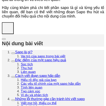
Hãy cùng khám phá chi tiết phần sapo là gì và từng yếu tố
liên quan, để bạn có thể viết những đoạn Sapo thu hút và
chuyển đổi hiệu quả cho nội dung của mình.
Nội dung bài viết
Sapo là gì?
Vai trò của sapo trong bài viết
Đặc điểm của một sapo hiệu quả
Súc tích
Thu hút
Liên quan
Cách viết đoạn sapo hấp dẫn
Hiểu rõ độc giả của bạn
Các yếu tố chính của một sapo hấp dẫn
Tính liên quan
Tạo cảm xúc
Ví dụ và phân tích
Những lỗi thường gặp cần tránh khi viết sapo
Viết mơ hồ, thiếu cụ thể