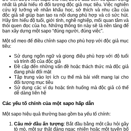
nhất là phải hiểu rõ đối tượng độc giả mục tiêu. Việc nghiên
cứu kỹ lưỡng về nhân khẩu học, sở thích và nhu cầu của
độc giả sẽ giúp bạn tạo ra nội dung phù hợp và có sức hút.
Hãy tìm hiểu độ tuổi, giới tính, nghề nghiệp, mối quan tâm và
thói quen đọc của họ. Những thông tin này sẽ là nền tảng để
bạn xây dựng một sapo “đúng người, đúng việc”.
Một số mẹo để điều chỉnh sapo cho phù hợp với độc giả mục
tiêu:
Sử dụng ngôn ngữ và giọng điệu phù hợp với độ tuổi
và trình độ của độc giả
Đề cập đến những vấn đề hoặc thách thức mà độc giả
đang phải đối mặt
Tập trung vào lợi ích cụ thể mà bài viết mang lại cho
đối tượng mục tiêu
Sử dụng các ví dụ hoặc tình huống mà độc giả có thể
dễ dàng liên hệ
Các yếu tố chính của một sapo hấp dẫn
Một sapo hiệu quả thường bao gồm ba yếu tố chính:
Câu mở đầu ấn tượng
: Bắt đầu bằng một câu hỏi gây
tò mò, một sự thật đáng ngạc nhiên hoặc một tuyên bố