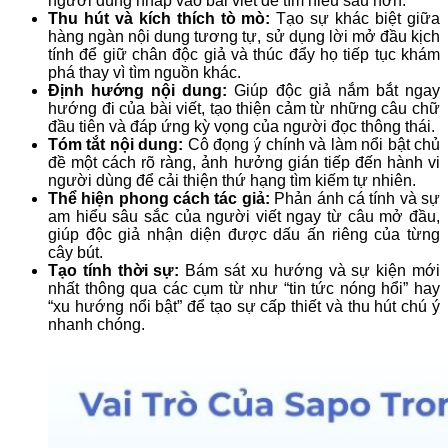
người dùng nhấp vào bài viết để tìm hiểu sâu hơn.
Thu hút và kích thích tò mò:
Tạo sự khác biệt giữa
hàng ngàn nội dung tương tự, sử dụng lời mở đầu kịch
tính để giữ chân độc giả và thúc đẩy họ tiếp tục khám
phá thay vì tìm nguồn khác.
Định hướng nội dung:
Giúp độc giả nắm bắt ngay
hướng đi của bài viết, tạo thiện cảm từ những câu chữ
đầu tiên và đáp ứng kỳ vọng của người đọc thông thái.
Tóm tắt nội dung:
Cô đọng ý chính và làm nổi bật chủ
đề một cách rõ ràng, ảnh hưởng gián tiếp đến hành vi
người dùng để cải thiện thứ hạng tìm kiếm tự nhiên.
Thể hiện phong cách tác giả:
Phản ánh cá tính và sự
am hiểu sâu sắc của người viết ngay từ câu mở đầu,
giúp độc giả nhận diện được dấu ấn riêng của từng
cây bút.
Tạo tính thời sự:
Bám sát xu hướng và sự kiện mới
nhất thông qua các cụm từ như “tin tức nóng hổi” hay
“xu hướng nổi bật” để tạo sự cấp thiết và thu hút chú ý
nhanh chóng.