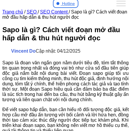
Hotline
Trang chủ
/
SEO
/
SEO Content
/
Sapo là gì? Cách viết đoạn
mở đầu hấp dẫn & thu hút người đọc
Sapo là gì? Cách viết đoạn mở đầu
hấp dẫn & thu hút người đọc
Vincent Do
Cập nhật: 04/12/2025
Sapo là đoạn văn ngắn gọn nằm dưới tiêu đề, tóm tắt thông
tin quan trọng nhất và đóng vai trò như cửa sổ đầu tiên giúp
độc giả nắm bắt nội dung bài viết. Đoạn sapo giúp tối ưu
công cụ tìm kiếm thông minh, thu hút độc giả, định hướng nội
dung, tóm tắt ý chính, thể hiện phong cách tác giả và tạo tính
thời sự. Một đoạn Sapo hiệu quả cần đảm bảo ba đặc điểm
là súc tích trong hai đến ba câu, thu hút bằng kỹ thuật gây ấn
tượng và liên quan chặt với nội dung chính.
Để viết sapo hấp dẫn, bạn cần hiểu rõ đối tượng độc giả, kết
hợp câu mở đầu ấn tượng với bối cảnh và lời hứa hẹn, đồng
thời tạo cảm xúc thúc đẩy người đọc tiếp tục khám phá. Khi
triển khai đoạn sapo, bạn không nên viết mơ hồ thiếu cụ thể,
quá tải thông tin và thiếu liên quan.