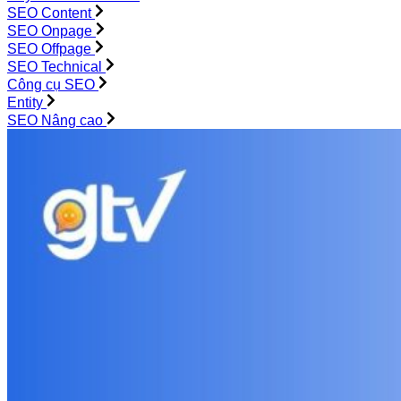
SEO Content
SEO Onpage
SEO Offpage
SEO Technical
Công cụ SEO
Entity
SEO Nâng cao