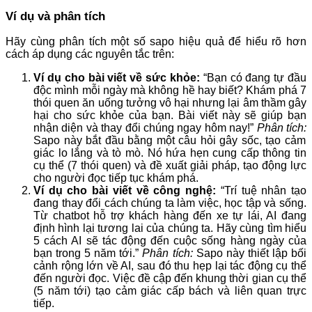
Ví dụ và phân tích
Hãy cùng phân tích một số sapo hiệu quả để hiểu rõ hơn
cách áp dụng các nguyên tắc trên:
Ví dụ cho bài viết về sức khỏe:
“Bạn có đang tự đầu
độc mình mỗi ngày mà không hề hay biết? Khám phá 7
thói quen ăn uống tưởng vô hại nhưng lại âm thầm gây
hại cho sức khỏe của bạn. Bài viết này sẽ giúp bạn
nhận diện và thay đổi chúng ngay hôm nay!”
Phân tích:
Sapo này bắt đầu bằng một câu hỏi gây sốc, tạo cảm
giác lo lắng và tò mò. Nó hứa hẹn cung cấp thông tin
cụ thể (7 thói quen) và đề xuất giải pháp, tạo động lực
cho người đọc tiếp tục khám phá.
Ví dụ cho bài viết về công nghệ:
“Trí tuệ nhân tạo
đang thay đổi cách chúng ta làm việc, học tập và sống.
Từ chatbot hỗ trợ khách hàng đến xe tự lái, AI đang
định hình lại tương lai của chúng ta. Hãy cùng tìm hiểu
5 cách AI sẽ tác động đến cuộc sống hàng ngày của
bạn trong 5 năm tới.”
Phân tích:
Sapo này thiết lập bối
cảnh rộng lớn về AI, sau đó thu hẹp lại tác động cụ thể
đến người đọc. Việc đề cập đến khung thời gian cụ thể
(5 năm tới) tạo cảm giác cấp bách và liên quan trực
tiếp.