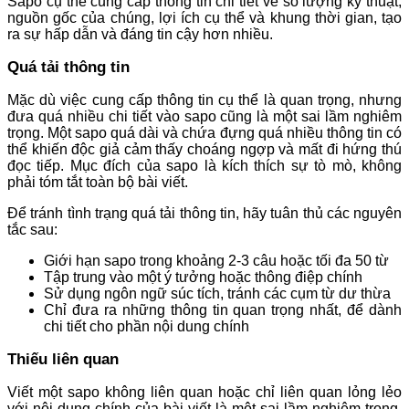
Sapo cụ thể cung cấp thông tin chi tiết về số lượng kỹ thuật,
nguồn gốc của chúng, lợi ích cụ thể và khung thời gian, tạo
ra sự hấp dẫn và đáng tin cậy hơn nhiều.
Quá tải thông tin
Mặc dù việc cung cấp thông tin cụ thể là quan trọng, nhưng
đưa quá nhiều chi tiết vào sapo cũng là một sai lầm nghiêm
trọng. Một sapo quá dài và chứa đựng quá nhiều thông tin có
thể khiến độc giả cảm thấy choáng ngợp và mất đi hứng thú
đọc tiếp. Mục đích của sapo là kích thích sự tò mò, không
phải tóm tắt toàn bộ bài viết.
Để tránh tình trạng quá tải thông tin, hãy tuân thủ các nguyên
tắc sau:
Giới hạn sapo trong khoảng 2-3 câu hoặc tối đa 50 từ
Tập trung vào một ý tưởng hoặc thông điệp chính
Sử dụng ngôn ngữ súc tích, tránh các cụm từ dư thừa
Chỉ đưa ra những thông tin quan trọng nhất, để dành
chi tiết cho phần nội dung chính
Thiếu liên quan
Viết một sapo không liên quan hoặc chỉ liên quan lỏng lẻo
với nội dung chính của bài viết là một sai lầm nghiêm trọng.