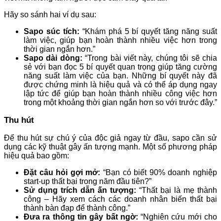
Hãy so sánh hai ví dụ sau:
Sapo súc tích:
“Khám phá 5 bí quyết tăng năng suất
làm việc, giúp bạn hoàn thành nhiều việc hơn trong
thời gian ngắn hơn.”
Sapo dài dòng:
“Trong bài viết này, chúng tôi sẽ chia
sẻ với bạn đọc 5 bí quyết quan trọng giúp tăng cường
năng suất làm việc của bạn. Những bí quyết này đã
được chứng minh là hiệu quả và có thể áp dụng ngay
lập tức để giúp bạn hoàn thành nhiều công việc hơn
trong một khoảng thời gian ngắn hơn so với trước đây.”
Thu hút
Để thu hút sự chú ý của độc giả ngay từ đầu, sapo cần sử
dụng các kỹ thuật gây ấn tượng mạnh. Một số phương pháp
hiệu quả bao gồm:
Đặt câu hỏi gợi mở:
“Bạn có biết 90% doanh nghiệp
start-up thất bại trong năm đầu tiên?”
Sử dụng trích dẫn ấn tượng:
“Thất bại là mẹ thành
công – Hãy xem cách các doanh nhân biến thất bại
thành bàn đạp để thành công.”
Đưa ra thông tin gây bất ngờ:
“Nghiên cứu mới cho