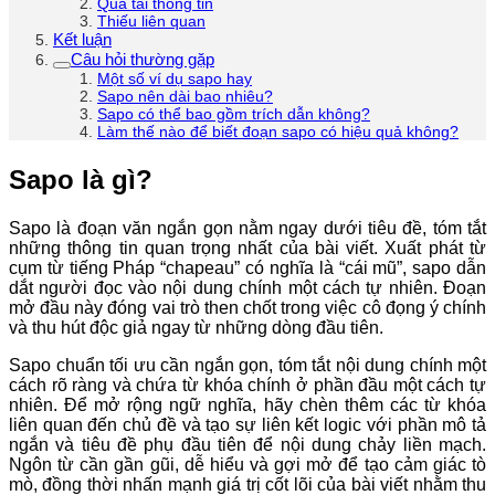
Quá tải thông tin
Thiếu liên quan
Kết luận
Câu hỏi thường gặp
Một số ví dụ sapo hay
Sapo nên dài bao nhiêu?
Sapo có thể bao gồm trích dẫn không?
Làm thế nào để biết đoạn sapo có hiệu quả không?
Sapo là gì?
Sapo là đoạn văn ngắn gọn nằm ngay dưới tiêu đề, tóm tắt
những thông tin quan trọng nhất của bài viết. Xuất phát từ
cụm từ tiếng Pháp “chapeau” có nghĩa là “cái mũ”, sapo dẫn
dắt người đọc vào nội dung chính một cách tự nhiên. Đoạn
mở đầu này đóng vai trò then chốt trong việc cô đọng ý chính
và thu hút độc giả ngay từ những dòng đầu tiên.
Sapo chuẩn tối ưu cần ngắn gọn, tóm tắt nội dung chính một
cách rõ ràng và chứa từ khóa chính ở phần đầu một cách tự
nhiên. Để mở rộng ngữ nghĩa, hãy chèn thêm các từ khóa
liên quan đến chủ đề và tạo sự liên kết logic với phần mô tả
ngắn và tiêu đề phụ đầu tiên để nội dung chảy liền mạch.
Ngôn từ cần gần gũi, dễ hiểu và gợi mở để tạo cảm giác tò
mò, đồng thời nhấn mạnh giá trị cốt lõi của bài viết nhằm thu