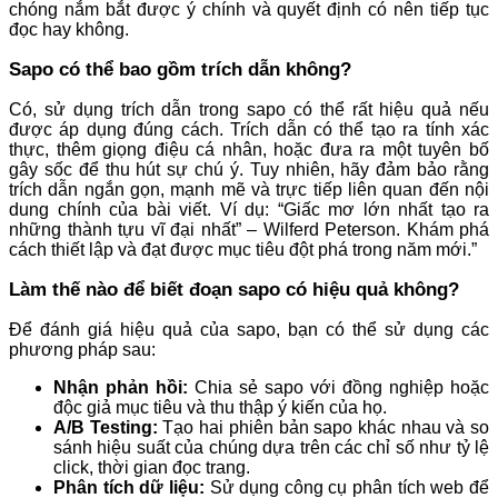
chóng nắm bắt được ý chính và quyết định có nên tiếp tục
đọc hay không.
Sapo có thể bao gồm trích dẫn không?
Có, sử dụng trích dẫn trong sapo có thể rất hiệu quả nếu
được áp dụng đúng cách. Trích dẫn có thể tạo ra tính xác
thực, thêm giọng điệu cá nhân, hoặc đưa ra một tuyên bố
gây sốc để thu hút sự chú ý. Tuy nhiên, hãy đảm bảo rằng
trích dẫn ngắn gọn, mạnh mẽ và trực tiếp liên quan đến nội
dung chính của bài viết. Ví dụ: “Giấc mơ lớn nhất tạo ra
những thành tựu vĩ đại nhất” – Wilferd Peterson. Khám phá
cách thiết lập và đạt được mục tiêu đột phá trong năm mới.”
Làm thế nào để biết đoạn sapo có hiệu quả không?
Để đánh giá hiệu quả của sapo, bạn có thể sử dụng các
phương pháp sau:
Nhận phản hồi:
Chia sẻ sapo với đồng nghiệp hoặc
độc giả mục tiêu và thu thập ý kiến của họ.
A/B Testing:
Tạo hai phiên bản sapo khác nhau và so
sánh hiệu suất của chúng dựa trên các chỉ số như tỷ lệ
click, thời gian đọc trang.
Phân tích dữ liệu:
Sử dụng công cụ phân tích web để