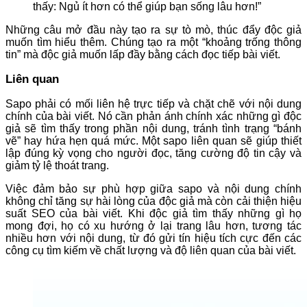
thấy: Ngủ ít hơn có thể giúp bạn sống lâu hơn!”
Những câu mở đầu này tạo ra sự tò mò, thúc đẩy độc giả
muốn tìm hiểu thêm. Chúng tạo ra một “khoảng trống thông
tin” mà độc giả muốn lấp đầy bằng cách đọc tiếp bài viết.
Liên quan
Sapo phải có mối liên hệ trực tiếp và chặt chẽ với nội dung
chính của bài viết. Nó cần phản ánh chính xác những gì độc
giả sẽ tìm thấy trong phần nội dung, tránh tình trạng “bánh
vẽ” hay hứa hẹn quá mức. Một sapo liên quan sẽ giúp thiết
lập đúng kỳ vọng cho người đọc, tăng cường độ tin cậy và
giảm tỷ lệ thoát trang.
Việc đảm bảo sự phù hợp giữa sapo và nội dung chính
không chỉ tăng sự hài lòng của độc giả mà còn cải thiện hiệu
suất SEO của bài viết. Khi độc giả tìm thấy những gì họ
mong đợi, họ có xu hướng ở lại trang lâu hơn, tương tác
nhiều hơn với nội dung, từ đó gửi tín hiệu tích cực đến các
công cụ tìm kiếm về chất lượng và độ liên quan của bài viết.