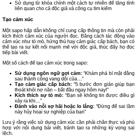
Sử dụng từ khóa chính một cách tự nhiên để tăng tính
liên quan cho cả độc giả và công cụ tìm kiếm
Tạo cảm xúc
Một sapo hấp dẫn không chỉ cung cấp thông tin mà còn phải
kích thích cảm xúc của người đọc. Bằng cách tác động vào
cảm xúc như tò mò, hứng thú hay cảm giác cấp bách, bạn có
thể tạo ra sự kết nối mạnh mẽ với độc giả, thúc đẩy họ đọc
tiếp bài viết.
Một số cách để tạo cảm xúc trong sapo:
Sử dụng ngôn ngữ gợi cảm:
“Khám phá bí mật đằng
sau thành công vang dội của…”
Tạo cảm giác cấp bách:
“5 bước đơn giản giúp bạn
thoát khỏi nợ nần – bắt đầu ngay hôm nay!”
Kích thích sự tò mò:
“Bạn sẽ không tin được điều gì
xảy ra khi…”
Đánh vào nỗi sợ hãi hoặc lo lắng:
“Đừng để sai lầm
này hủy hoại sự nghiệp của bạn”
Lưu ý rằng việc sử dụng cảm xúc cần phải chân thực và phù
hợp với nội dung bài viết, tránh tạo ra những kỳ vọng sai
lệch.