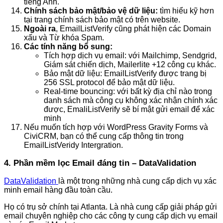
tiếng Anh.
Chính sách bảo mật/bảo vệ dữ liệu:
tìm hiểu kỹ hơn
tại trang chính sách bảo mật có trên website.
Ngoài ra
, EmailListVerify cũng phát hiện các Domain
xấu và Từ khóa Spam.
Các tính năng bổ sung:
Tích hợp dịch vụ email: với Mailchimp, Sendgrid,
Giám sát chiến dịch, Mailerlite +12 công cụ khác.
Bảo mật dữ liệu: EmailListVerify được trang bị
256 SSL protocol để bảo mật dữ liệu.
Real-time bouncing: với bất kỳ địa chỉ nào trong
danh sách mà công cụ không xác nhận chính xác
được, EmaliListVerify sẽ bí mật gửi email để xác
minh
Nếu muốn tích hợp với WordPress Gravity Forms và
CiviCRM, bạn có thể cung cấp thông tin trong
EmailListVeridy Intergration.
4. Phần mềm lọc Email đáng tin – DataValidation
DataValidation
là một trong những nhà cung cấp dịch vụ xác
minh email hàng đầu toàn cầu.
Họ có trụ sở chính tại Atlanta. Là nhà cung cấp giải pháp gửi
email chuyên nghiệp cho các công ty cung cấp dịch vụ email