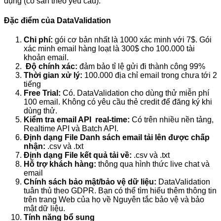
dụng (có sẵn theo yêu cầu).
Đặc điểm của DataValidation
Chi phí:
gói cơ bản nhất là 1000 xác minh với 7$. Gói
xác minh email hàng loạt là 300$ cho 100.000 tài
khoản email.
Độ chính xác:
đảm bảo tỉ lệ gửi đi thành công 99%
Thời gian xử lý:
100.000 địa chỉ email trong chưa tới 2
tiếng
Free Trial:
Có. DataValidation cho dùng thử miễn phí
100 email. Không có yêu cầu thẻ credit để đăng ký khi
dùng thử.
Kiểm tra email API real-time:
Có trên nhiều nền tảng,
Realtime API và Batch API.
Định dạng File Danh sách email tải lên được chấp
nhận:
.csv và .txt
Định dạng File kết quả tải về:
.csv và .txt
Hỗ trợ khách hàng:
thông qua hình thức live chat và
email
Chính sách bảo mật/bảo vệ dữ liệu:
DataValidation
tuân thủ theo GDPR. Bạn có thể tìm hiểu thêm thông tin
trên trang Web của họ về Nguyên tắc bảo vệ và bảo
mật dữ liệu.
Tính năng bổ sung