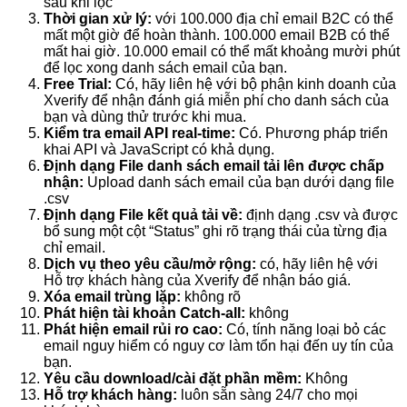
sau khi lọc
Thời gian xử lý:
với 100.000 địa chỉ email B2C có thể
mất một giờ để hoàn thành. 100.000 email B2B có thể
mất hai giờ. 10.000 email có thể mất khoảng mười phút
để lọc xong danh sách email của bạn.
Free Trial:
Có, hãy liên hệ với bộ phận kinh doanh của
Xverify để nhận đánh giá miễn phí cho danh sách của
bạn và dùng thử trước khi mua.
Kiểm tra email API real-time:
Có. Phương pháp triển
khai API và JavaScript có khả dụng.
Định dạng File danh sách email tải lên được chấp
nhận:
Upload danh sách email của bạn dưới dạng file
.csv
Định dạng File kết quả tải về:
định dạng .csv và được
bổ sung một cột “Status” ghi rõ trạng thái của từng địa
chỉ email.
Dịch vụ theo yêu cầu/mở rộng:
có, hãy liên hệ với
Hỗ trợ khách hàng của Xverify để nhận báo giá.
Xóa email trùng lặp:
không rõ
Phát hiện tài khoản Catch-all:
không
Phát hiện email rủi ro cao:
Có, tính năng loại bỏ các
email nguy hiểm có nguy cơ làm tổn hại đến uy tín của
bạn.
Yêu cầu download/cài đặt phần mềm:
Không
Hỗ trợ khách hàng:
luôn sẵn sàng 24/7 cho mọi