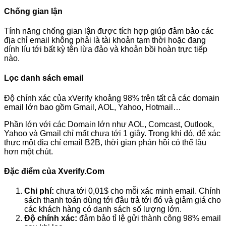
Chống gian lận
Tính năng chống gian lận được tích hợp giúp đảm bảo các
địa chỉ email không phải là tài khoản tạm thời hoặc đang
dính líu tới bất kỳ tên lừa đảo và khoản bồi hoàn trực tiếp
nào.
Lọc danh sách email
Độ chính xác của xVerify khoảng 98% trên tất cả các domain
email lớn bao gồm Gmail, AOL, Yahoo, Hotmail…
Phần lớn với các Domain lớn như AOL, Comcast, Outlook,
Yahoo và Gmail chỉ mất chưa tới 1 giây. Trong khi đó, để xác
thực một địa chỉ email B2B, thời gian phản hồi có thể lâu
hơn một chút.
Đặc điểm của Xverify.Com
Chi phí:
chưa tới 0,01$ cho mỗi xác minh email. Chính
sách thanh toán dùng tới đâu trả tới đó và giảm giá cho
các khách hàng có danh sách số lượng lớn.
Độ chính xác:
đảm bảo tỉ lệ gửi thành công 98% email