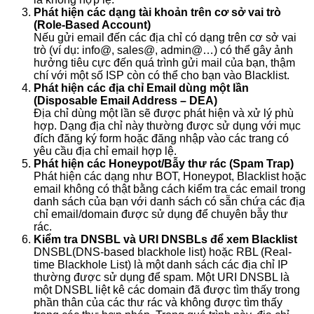
Phát hiện các dạng tài khoản trên cơ sở vai trò
(Role-Based Account)
Nếu gửi email đến các địa chỉ có dạng trên cơ sở vai
trò (ví dụ: info@, sales@, admin@…) có thể gây ảnh
hưởng tiêu cực đến quá trình gửi mail của bạn, thậm
chí với một số ISP còn có thể cho bạn vào Blacklist.
Phát hiện các địa chỉ Email dùng một lần
(Disposable Email Address – DEA)
Địa chỉ dùng một lần sẽ được phát hiện và xử lý phù
hợp. Dạng địa chỉ này thường được sử dụng với mục
đích đăng ký form hoặc đăng nhập vào các trang có
yêu cầu địa chỉ email hợp lệ.
Phát hiện các Honeypot/Bẫy thư rác (Spam Trap)
Phát hiện các dạng như BOT, Honeypot, Blacklist hoặc
email không có thật bằng cách kiểm tra các email trong
danh sách của bạn với danh sách có sẵn chứa các địa
chỉ email/domain được sử dụng để chuyên bẫy thư
rác.
Kiểm tra DNSBL và URI DNSBLs để xem Blacklist
DNSBL(DNS-based blackhole list) hoặc RBL (Real-
time Blackhole List) là một danh sách các địa chỉ IP
thường được sử dụng để spam. Một URI DNSBL là
một DNSBL liệt kê các domain đã được tìm thấy trong
phần thân của các thư rác và không được tìm thấy