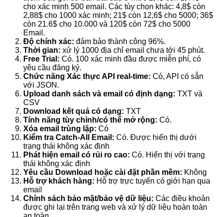
cho xác minh 500 email. Các tùy chọn khác: 4,8$ còn
2,88$ cho 1000 xác minh; 21$ còn 12,6$ cho 5000; 36$
còn 21.6$ cho 10.000 và 120$ còn 72$ cho 5000
Email.
Độ chính xác:
đảm bảo thành công 96%.
Thời gian:
xử lý 1000 địa chỉ email chưa tới 45 phút.
Free Trial:
Có. 100 xác minh đầu được miễn phí, có
yêu cầu đăng ký.
Chức năng Xác thực API real-time:
Có, API có sẵn
với JSON.
Upload danh sách và email có định dạng:
TXT và
CSV
Download kết quả có dạng:
TXT
Tính năng tùy chỉnh/có thể mở rộng:
Có.
Xóa email trùng lặp:
Có
Kiểm tra Catch-All Email:
Có. Được hiển thị dưới
trạng thái không xác định
Phát hiện email có rủi ro cao:
Có. Hiển thị với trạng
thái không xác định
Yêu cầu Download hoặc cài đặt phần mềm:
Không
Hỗ trợ khách hàng:
Hỗ trợ trực tuyến có giới hạn qua
email
Chính sách bảo mật/bảo vệ dữ liệu:
Các điều khoản
được ghi lại trên trang web và xử lý dữ liệu hoàn toàn
an toàn