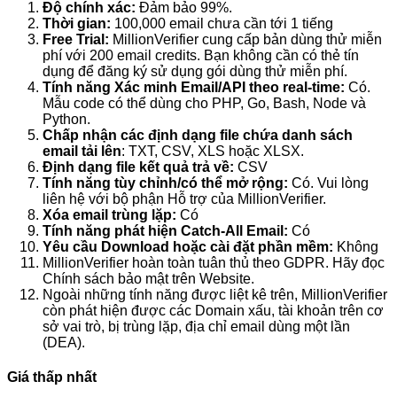
Độ chính xác:
Đảm bảo 99%.
Thời gian:
100,000 email chưa cần tới 1 tiếng
Free Trial:
MillionVerifier cung cấp bản dùng thử miễn
phí với 200 email credits. Bạn không cần có thẻ tín
dụng để đăng ký sử dụng gói dùng thử miễn phí.
Tính năng Xác minh Email/API theo real-time:
Có.
Mẫu code có thể dùng cho PHP, Go, Bash, Node và
Python.
Chấp nhận các định dạng file chứa danh sách
email tải lên
: TXT, CSV, XLS hoặc XLSX.
Định dạng file kết quả trả về:
CSV
Tính năng tùy chỉnh/có thể mở rộng:
Có. Vui lòng
liên hệ với bộ phận Hỗ trợ của MillionVerifier.
Xóa email trùng lặp:
Có
Tính năng phát hiện Catch-All Email:
Có
Yêu cầu Download hoặc cài đặt phần mềm:
Không
MillionVerifier hoàn toàn tuân thủ theo GDPR. Hãy đọc
Chính sách bảo mật trên Website.
Ngoài những tính năng được liệt kê trên, MillionVerifier
còn phát hiện được các Domain xấu, tài khoản trên cơ
sở vai trò, bị trùng lặp, địa chỉ email dùng một lần
(DEA).
Giá thấp nhất