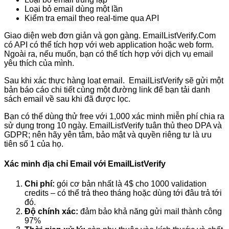
Loại bỏ email dùng một lần
Kiểm tra email theo real-time qua API
Giao diện web đơn giản và gọn gàng. EmailListVerify.Com
có API có thể tích hợp với web application hoặc web form.
Ngoài ra, nếu muốn, bạn có thể tích hợp với dịch vụ email
yêu thích của mình.
Sau khi xác thực hàng loạt email. EmailListVerify sẽ gửi một
bản báo cáo chi tiết cùng một đường link để bạn tải danh
sách email về sau khi đã được lọc.
Bạn có thể dùng thử free với 1,000 xác minh miễn phí chia ra
sử dụng trong 10 ngày. EmailListVerify tuân thủ theo DPA và
GDPR; nên hãy yên tâm, bảo mật và quyền riêng tư là ưu
tiên số 1 của họ.
Xác minh địa chỉ Email với EmailListVerify
Chi phí:
gói cơ bản nhất là 4$ cho 1000 validation
credits – có thể trả theo tháng hoặc dùng tới đâu trả tới
đó.
Độ chính xác:
đảm bảo khả năng gửi mail thành công
97%