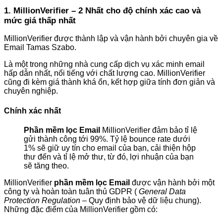
1. MillionVerifier – 2 Nhất cho độ chính xác cao và
mức giá thấp nhất
MillionVerifier được thành lập và vận hành bởi chuyên gia về
Email Tamas Szabo.
Là một trong những nhà cung cấp dịch vụ xác minh email
hấp dẫn nhất, nổi tiếng với chất lượng cao. MillionVerifier
cũng đi kèm giá thành khá ổn, kết hợp giữa tính đơn giản và
chuyên nghiệp.
Chính xác nhất
Phần mềm lọc Email
MillionVerifier đảm bảo tỉ lệ
gửi thành công tới 99%. Tỷ lệ bounce rate dưới
1% sẽ giữ uy tín cho email của bạn, cải thiện hộp
thư đến và tỉ lệ mở thư, từ đó, lợi nhuận của bạn
sẽ tăng theo.
MillionVerifier
phần mềm lọc Email
được vận hành bởi một
công ty và hoàn toàn tuân thủ GDPR (
General Data
Protection Regulation
– Quy định bảo vệ dữ liệu chung).
Những đặc điểm của MillionVerifier gồm có: