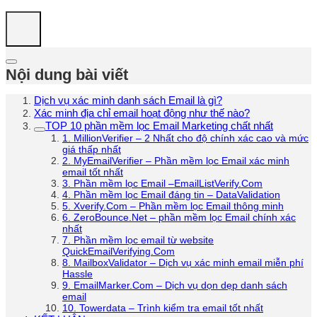
Nội dung bài viết
Dịch vụ xác minh danh sách Email là gì?
Xác minh địa chỉ email hoạt động như thế nào?
TOP 10 phần mềm lọc Email Marketing chất nhất
1. MillionVerifier – 2 Nhất cho độ chính xác cao và mức
giá thấp nhất
2. MyEmailVerifier – Phần mềm lọc Email xác minh
email tốt nhất
3. Phần mềm lọc Email –EmailListVerify.Com
4. Phần mềm lọc Email đáng tin – DataValidation
5. Xverify.Com – Phần mềm lọc Email thông minh
6. ZeroBounce.Net – phần mềm lọc Email chính xác
nhất
7. Phần mềm lọc email từ website
QuickEmailVerifying.Com
8. MailboxValidator – Dịch vụ xác minh email miễn phí
Hassle
9. EmailMarker.Com – Dịch vụ dọn dẹp danh sách
email
10. Towerdata – Trình kiểm tra email tốt nhất