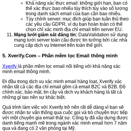
Khả năng xác thực email: không giới hạn, bạn có
thể xác thực bao nhiêu tùy thích tùy vào số lượng
trong danh sách email của bạn cần bao nhiêu.
Tùy chỉnh server: mục đích giúp bạn tuân thủ theo
các yêu cầu GDPR, ví dụ bạn hoàn toàn có thể
chọn chỉ xác minh địa chỉ email trên server EU.
Mạng lưới giám sát đáng tin:
DataValidation sử dụng
mạng lưới server toàn cầu được tin tưởng bởi các nhà
cung cấp dịch vụ Internet trên toàn thế giới.
5. Xverify.Com – Phần mềm lọc Email thông minh
Xverify
là phần mềm lọc email nổi tiếng với khả năng xác
minh email thông minh.
Đi đầu trong dịch vụ xác minh email hàng loạt, Xverify xác
nhận tất cả các địa chỉ email gồm cả email B2C và B2B. Độ
chính xác, bảo mật, tin cậy và dịch vụ khách hàng là tất cả
những gì tạo nên sự khác biệt.
Quá trình làm việc với Xverify trở nên rất dễ dàng vì bạn sẽ
được nhận tư vấn thông qua cuộc gọi và trò chuyện trực tiếp
với một chuyên gia email thật sự. Công ty đã xây dựng được
danh tiếng mạnh mẽ trong ngành xác minh email hơn 7 năm
qua và đang có 2 văn phòng tại Mỹ.