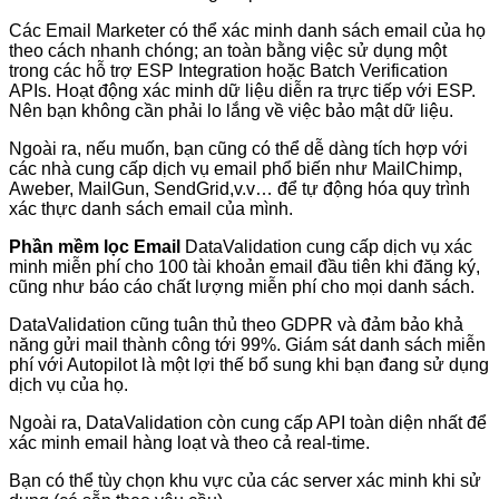
Các Email Marketer có thể xác minh danh sách email của họ
theo cách nhanh chóng; an toàn bằng việc sử dụng một
trong các hỗ trợ ESP Integration hoặc Batch Verification
APIs. Hoạt động xác minh dữ liệu diễn ra trực tiếp với ESP.
Nên bạn không cần phải lo lắng về việc bảo mật dữ liệu.
Ngoài ra, nếu muốn, bạn cũng có thể dễ dàng tích hợp với
các nhà cung cấp dịch vụ email phổ biến như MailChimp,
Aweber, MailGun, SendGrid,v.v… để tự động hóa quy trình
xác thực danh sách email của mình.
Phần mềm lọc Email
DataValidation cung cấp dịch vụ xác
minh miễn phí cho 100 tài khoản email đầu tiên khi đăng ký,
cũng như báo cáo chất lượng miễn phí cho mọi danh sách.
DataValidation cũng tuân thủ theo GDPR và đảm bảo khả
năng gửi mail thành công tới 99%. Giám sát danh sách miễn
phí với Autopilot là một lợi thế bổ sung khi bạn đang sử dụng
dịch vụ của họ.
Ngoài ra, DataValidation còn cung cấp API toàn diện nhất để
xác minh email hàng loạt và theo cả real-time.
Bạn có thể tùy chọn khu vực của các server xác minh khi sử