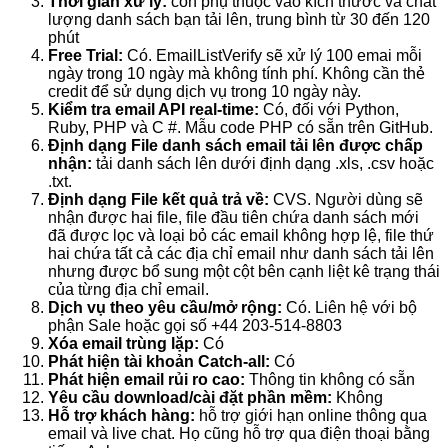
Thời gian xử lý:
còn phụ thuộc vào kích thước và chất
lượng danh sách bạn tải lên, trung bình từ 30 đến 120
phút
Free Trial:
Có. EmailListVerify sẽ xử lý 100 emai mỗi
ngày trong 10 ngày mà không tính phí. Không cần thẻ
credit để sử dụng dịch vụ trong 10 ngày này.
Kiểm tra email API real-time:
Có, đối với Python,
Ruby, PHP và C #. Mẫu code PHP có sẵn trên GitHub.
Định dạng File danh sách email tải lên được chấp
nhận:
tải danh sách lên dưới định dạng .xls, .csv hoặc
.txt.
Định dạng File kết quả trả về:
CVS. Người dùng sẽ
nhận được hai file, file đầu tiên chứa danh sách mới
đã được lọc và loại bỏ các email không hợp lệ, file thứ
hai chứa tất cả các địa chỉ email như danh sách tải lên
nhưng được bổ sung một cột bên cạnh liệt kê trạng thái
của từng địa chỉ email.
Dịch vụ theo yêu cầu/mở rộng:
Có. Liên hệ với bộ
phận Sale hoặc gọi số +44 203-514-8803
Xóa email trùng lặp:
Có
Phát hiện tài khoản Catch-all:
Có
Phát hiện email rủi ro cao:
Thông tin không có sẵn
Yêu cầu download/cài đặt phần mềm:
Không
Hỗ trợ khách hàng:
hỗ trợ giới hạn online thông qua
email và live chat. Họ cũng hỗ trợ qua điện thoại bằng