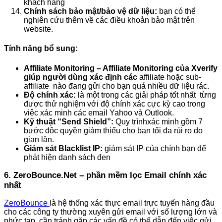
khách hàng
Chính sách bảo mật/bảo vệ dữ liệu:
bạn có thể
nghiên cứu thêm về các điều khoản bảo mật trên
website.
Tính năng bổ sung:
Affiliate Monitoring – Affiliate Monitoring của Xverify
giúp người dùng xác định các
affiliate hoặc sub-
affiliate nào đang gửi cho bạn quá nhiều dữ liệu rác.
Độ chính xác:
là một trong các giải pháp tốt nhất từng
được thử nghiệm với độ chính xác cực kỳ cao trong
việc xác minh các email Yahoo và Outlook.
Kỹ thuật “Send Shield”:
Quy trìnhxác minh gồm 7
bước độc quyền giảm thiểu cho bạn tối đa rủi ro do
gian lận.
Giám sát Blacklist IP:
giám sát IP của chính bạn để
phát hiện danh sách đen
6. ZeroBounce.Net – phần mềm lọc Email chính xác
nhất
ZeroBounce
là hệ thống xác thực email trực tuyến hàng đầu
cho các công ty thường xuyên gửi email với số lượng lớn và
phức tạp, cần tránh gặp các vấn đề có thể dẫn đến việc gửi