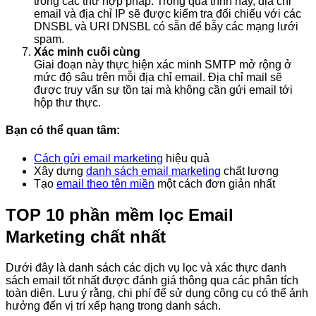
trong các thư hợp pháp. Trong quá trình này, địa chỉ
email và địa chỉ IP sẽ được kiểm tra đối chiếu với các
DNSBL và URI DNSBL có sẵn để bẫy các mạng lưới
spam.
Xác minh cuối cùng
Giai đoạn này thực hiện xác minh SMTP mở rộng ở
mức độ sâu trên mỗi địa chỉ email. Địa chỉ mail sẽ
được truy vấn sự tồn tại mà không cần gửi email tới
hộp thư thực.
Bạn có thể quan tâm:
Cách gửi email marketing
hiệu quả
Xây dựng
danh sách email marketing
chất lượng
Tạo
email theo tên miền
một cách đơn giản nhất
TOP 10 phần mềm lọc Email
Marketing chất nhất
Dưới đây là danh sách các dịch vụ lọc và xác thực danh
sách email tốt nhất được đánh giá thông qua các phân tích
toàn diện. Lưu ý rằng, chi phí để sử dụng công cụ có thể ảnh
hưởng đến vị trí xếp hạng trong danh sách.