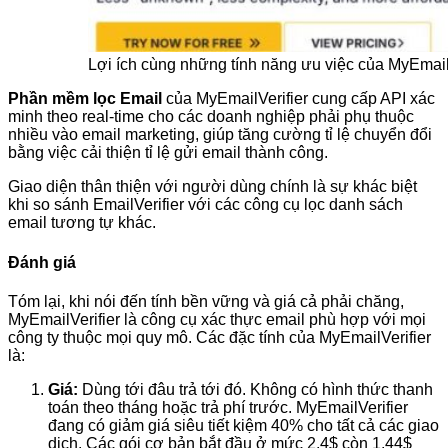
Lợi ích cùng những tính năng ưu việc của MyEmail
Phần mềm lọc Email
của MyEmailVerifier cung cấp API xác
minh theo real-time cho các doanh nghiệp phải phụ thuộc
nhiều vào email marketing, giúp tăng cường tỉ lệ chuyển đổi
bằng việc cải thiện tỉ lệ gửi email thành công.
Giao diện thân thiện với người dùng chính là sự khác biệt
khi so sánh EmailVerifier với các công cụ lọc danh sách
email tương tự khác.
Đánh giá
Tóm lại, khi nói đến tính bền vững và giá cả phải chăng,
MyEmailVerifier là công cụ xác thực email phù hợp với mọi
công ty thuộc mọi quy mô. Các đặc tính của MyEmailVerifier
là:
Giá:
Dùng tới đâu trả tới đó. Không có hình thức thanh
toán theo tháng hoặc trả phí trước. MyEmailVerifier
đang có giảm giá siêu tiết kiệm 40% cho tất cả các giao
dịch. Các gói cơ bản bắt đầu ở mức 2,4$ còn 1,44$