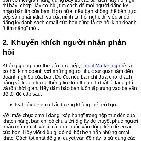
thì hãy “chớp” lấy cơ hội, tìm cách để mọi người đăng ký
nhận bản tin của bạn. Hơn nữa, nếu bạn không thể bán trực
tiếp sản phẩm/dịch vụ của mình tại hội nghị, thì việc ai đó
đăng ký danh sách email của bạn cũng là cơ hội kinh doanh
“tiềm năng” mới.
2. Khuyến khích người nhận phản
hồi
Không giống như thư gửi trực tiếp,
Email Marketing
mở ra
cơ hội kinh doanh với những người thực sự quan tâm đến
doanh nghiệp của bạn. Do đó, nếu bạn chỉ đưa cho khách
hàng và lead những thông tin đơn thuần thì thật là lãng phí
và tốn thời gian. Hãy đảm bảo bạn luôn tập trung vào ba vấn
đề tôi đề cập sau:
Đặt tiêu đề email ấn tượng không thể lướt qua
Với mấy chục email đang “xếp hàng” trong hộp thư đến của
khách hàng, bạn chỉ có chưa tới 5 giây để thuyết phục người
nhận mở email, và tất cả phụ thuộc vào dòng tiêu đề email
của bạn. Hãy viết điều gì đó nổi bật hơn hẳn những email
khác. Cách tốt nhất để giải quyết vấn đề này là sử dụng các