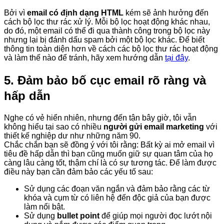
Bởi vì
email có định dạng HTML
kém sẽ ảnh hưởng đến
cách bộ lọc thư rác xử lý. Mỗi bộ lọc hoạt động khác nhau,
do đó, một email có thể đi qua thành công trong bộ lọc này
nhưng lại bị đánh dấu spam bởi một bộ lọc khác. Để biết
thông tin toàn diện hơn về cách các bộ lọc thư rác hoạt động
và làm thế nào để tránh, hãy xem hướng dẫn
tại đây
.
5. Đảm bảo bố cục email rõ ràng và
hấp dẫn
Nghe có vẻ hiển nhiên, nhưng đến tận bây giờ, tôi vẫn
không hiểu tại sao có nhiều
người gửi email marketing
với
thiết kế nghiệp dư như những năm 90.
Chắc chắn bạn sẽ đồng ý với tôi rằng: Bất kỳ ai mở email vì
tiêu đề hấp dẫn thì bạn cũng muốn giữ sự quan tâm của họ
càng lâu càng tốt, thậm chí là có sự tương tác. Để làm được
điều này bạn cần đảm bảo các yếu tố sau:
Sử dụng các đoạn văn ngắn và đảm bảo rằng các từ
khóa và cụm từ có liên hệ đến độc giả của bạn được
làm nổi bật.
Sử dụng
bullet point
để giúp mọi người đọc lướt nội