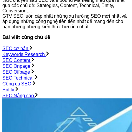
thức chuyên sâu SEO và Inbound Marketing hiệu quả nhất
qua các chủ đề: Strategies, Content, Technical, Entity,
Conversion,…
GTV SEO luôn cập nhật những xu hướng SEO mới nhất và
áp dụng những công nghệ tiên tiến nhất để mang đến cho
bạn những những kiến thức hữu ích nhất.
Bài viết cùng chủ đề
SEO cơ bản
Keywords Research
SEO Content
SEO Onpage
SEO Offpage
SEO Technical
Công cụ SEO
Entity
SEO Nâng cao