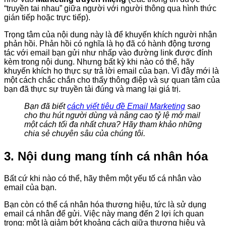
“truyền tai nhau” giữa người với người thông qua hình thức
gián tiếp hoặc trực tiếp).
Trọng tâm của nội dung này là để khuyến khích người nhận
phản hồi. Phản hồi có nghĩa là họ đã có hành động tương
tác với email bạn gửi như nhấp vào đường link được đính
kèm trong nội dung. Nhưng bất kỳ khi nào có thể, hãy
khuyến khích họ thực sự trả lời email của bạn. Vì đây mới là
một cách chắc chắn cho thấy thông điệp và sự quan tâm của
bạn đã thực sự truyền tải đúng và mang lại giá trị.
Bạn đã biết
cách viết tiêu đề Email Marketing
sao
cho thu hút người dùng và nâng cao tỷ lệ mở mail
một cách tối đa nhất chưa? Hãy tham khảo những
chia sẻ chuyên sâu của chúng tôi.
3. Nội dung mang tính cá nhân hóa
Bất cứ khi nào có thể, hãy thêm một yếu tố cá nhân vào
email của bạn.
Bạn còn có thể cá nhân hóa thương hiệu, tức là sử dụng
email cá nhân để gửi. Việc này mang đến 2 lợi ích quan
trọng: một là giảm bớt khoảng cách giữa thương hiệu và