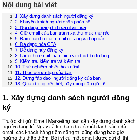
Nội dung bài viết
1. Xây dựng danh sách người đăng ký
2. Khuyến khích người nhận phản hồi
3. Nội dung mang tính cá nhân hóa
4. Giữ email của bạn tránh xa thư mục thư rác
5. Đảm bảo bố cục email rõ ràng và hấp dẫn
6. Đa dạng hóa CTA
7. Dễ dàng hủy đăng ký
8. Làm cho email thân thiện với thiết bị di động
9. Kiểm tra, kiểm tra và kiểm tra
10. Thử nghiệm nhiều hơn nữa!
11. Theo dõi dữ liệu của bạn
12. Đừng “áp đảo” người đăng ký của bạn
13. Quan trọng trên hết, hãy cung cấp giá trị!
1. Xây dựng danh sách người đăng
ký
Trước khi gửi Email Marketing bạn cần xây dựng danh sách
người đăng kí. Ngay cả khi bạn đã có một danh sách dài
email các khách hàng tiềm năng thì cũng đừng bao giờ
ngừng thu thập thêm. Bởi vì cứ một email được gửi đi thì