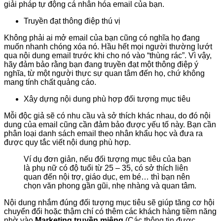
giải pháp tự động cá nhân hóa email của bạn.
Truyền đạt thông điệp thú vị
Không phải ai mở email của bạn cũng có nghĩa họ đang
muốn nhanh chóng xóa nó. Hầu hết mọi người thường lướt
qua nội dung email trước khi cho nó vào “thùng rác”. Vì vậy,
hãy đảm bảo rằng bạn đang truyền đạt một thông điệp ý
nghĩa, từ một người thực sự quan tâm đến họ, chứ không
mang tính chất quảng cáo.
Xây dựng nội dung phù hợp đối tượng mục tiêu
Mỗi độc giả sẽ có nhu cầu và sở thích khác nhau, do đó nội
dung của email cũng cần đảm bảo được yếu tố này. Bạn cần
phân loại danh sách email theo nhân khẩu học và đưa ra
được quy tắc viết nội dung phù hợp.
Ví dụ đơn giản, nếu đối tượng mục tiêu của bạn
là phụ nữ có độ tuổi từ 25 – 35, có sở thích liên
quan đến nội trợ, giáo dục, em bé… thì bạn nên
chọn văn phong gần gũi, nhẹ nhàng và quan tâm.
Nội dung nhắm đúng đối tượng mục tiêu sẽ giúp tăng cơ hội
chuyển đổi hoặc thậm chí có thêm các khách hàng tiềm năng
nhờ vào
Marketing truyền miệng
(Các thông tin được