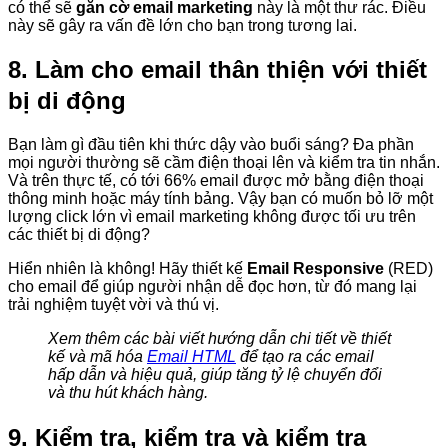
có thể sẽ
gắn cờ email marketing
này là một thư rác. Điều
này sẽ gây ra vấn đề lớn cho bạn trong tương lai.
8. Làm cho email thân thiện với thiết
bị di động
Bạn làm gì đầu tiên khi thức dậy vào buổi sáng? Đa phần
mọi người thường sẽ cầm điện thoại lên và kiểm tra tin nhắn.
Và trên thực tế, có tới 66% email được mở bằng điện thoại
thông minh hoặc máy tính bảng. Vậy bạn có muốn bỏ lỡ một
lượng click lớn vì email marketing không được tối ưu trên
các thiết bị di động?
Hiển nhiên là không! Hãy thiết kế
Email Responsive
(RED)
cho email để giúp người nhận dễ đọc hơn, từ đó mang lại
trải nghiệm tuyệt vời và thú vị.
Xem thêm các bài viết hướng dẫn chi tiết về thiết
kế và mã hóa
Email HTML
để tạo ra các email
hấp dẫn và hiệu quả, giúp tăng tỷ lệ chuyển đổi
và thu hút khách hàng.
9. Kiểm tra, kiểm tra và kiểm tra