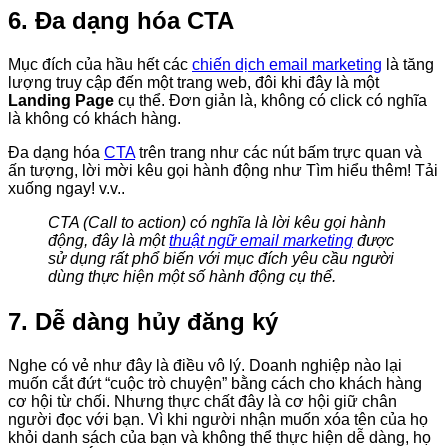
6. Đa dạng hóa CTA
Mục đích của hầu hết các
chiến dịch email marketing
là tăng
lượng truy cập đến một trang web, đôi khi đây là một
Landing Page
cụ thể. Đơn giản là, không có click có nghĩa
là không có khách hàng.
Đa dạng hóa
CTA
trên trang như các nút bấm trực quan và
ấn tượng, lời mời kêu gọi hành động như Tìm hiểu thêm! Tải
xuống ngay! v.v..
CTA (Call to action) có nghĩa là lời kêu gọi hành
động, đây là một
thuật ngữ email marketing
được
sử dụng rất phổ biến với mục đích yêu cầu người
dùng thực hiện một số hành động cụ thể.
7. Dễ dàng hủy đăng ký
Nghe có vẻ như đây là điều vô lý. Doanh nghiệp nào lại
muốn cắt đứt “cuộc trò chuyện” bằng cách cho khách hàng
cơ hội từ chối. Nhưng thực chất đây là cơ hội giữ chân
người đọc với bạn. Vì khi người nhận muốn xóa tên của họ
khỏi danh sách của bạn và không thể thực hiện dễ dàng, họ