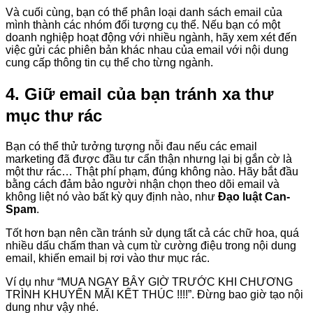
Và cuối cùng, bạn có thể phân loại danh sách email của
mình thành các nhóm đối tượng cụ thể. Nếu bạn có một
doanh nghiệp hoạt động với nhiều ngành, hãy xem xét đến
việc gửi các phiên bản khác nhau của email với nội dung
cung cấp thông tin cụ thể cho từng ngành.
4. Giữ email của bạn tránh xa thư
mục thư rác
Bạn có thể thử tưởng tượng nỗi đau nếu các email
marketing đã được đầu tư cẩn thận nhưng lại bị gắn cờ là
một thư rác… Thật phí phạm, đúng không nào. Hãy bắt đầu
bằng cách đảm bảo người nhận chọn theo dõi email và
không liệt nó vào bất kỳ quy định nào, như
Đạo luật Can-
Spam
.
Tốt hơn bạn nên cần tránh sử dụng tất cả các chữ hoa, quá
nhiều dấu chấm than và cụm từ cường điệu trong nội dung
email, khiến email bị rơi vào thư mục rác.
Ví dụ như “MUA NGAY BÂY GIỜ TRƯỚC KHI CHƯƠNG
TRÌNH KHUYẾN MÃI KẾT THÚC !!!!”. Đừng bao giờ tạo nội
dung như vậy nhé.