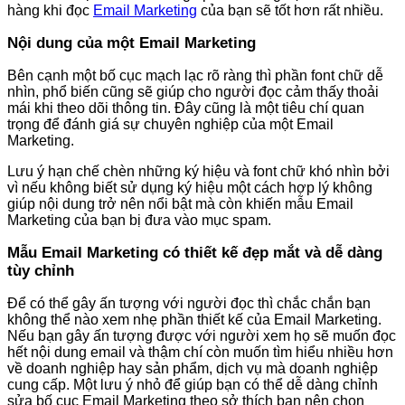
hàng khi đọc
Email Marketing
của bạn sẽ tốt hơn rất nhiều.
Nội dung của một Email Marketing
Bên cạnh một bố cục mạch lạc rõ ràng thì phần font chữ dễ
nhìn, phổ biến cũng sẽ giúp cho người đọc cảm thấy thoải
mái khi theo dõi thông tin. Đây cũng là một tiêu chí quan
trọng để đánh giá sự chuyên nghiệp của một Email
Marketing.
Lưu ý hạn chế chèn những ký hiệu và font chữ khó nhìn bởi
vì nếu không biết sử dụng ký hiệu một cách hợp lý không
giúp nội dung trở nên nổi bật mà còn khiến mẫu Email
Marketing của bạn bị đưa vào mục spam.
Mẫu Email Marketing có thiết kế đẹp mắt và dễ dàng
tùy chỉnh
Để có thể gây ấn tượng với người đọc thì chắc chắn bạn
không thể nào xem nhẹ phần thiết kế của Email Marketing.
Nếu bạn gây ấn tượng được với người xem họ sẽ muốn đọc
hết nội dung email và thậm chí còn muốn tìm hiểu nhiều hơn
về doanh nghiệp hay sản phẩm, dịch vụ mà doanh nghiệp
cung cấp. Một lưu ý nhỏ để giúp bạn có thể dễ dàng chỉnh
sửa bố cục Email Marketing theo sở thích bạn nên chọn