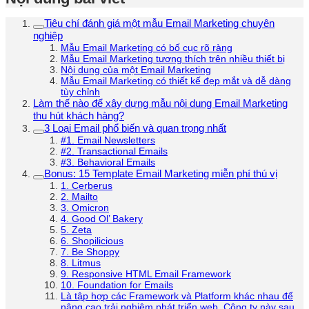
Tiêu chí đánh giá một mẫu Email Marketing chuyên
nghiệp
Mẫu Email Marketing có bố cục rõ ràng
Mẫu Email Marketing tương thích trên nhiều thiết bị
Nội dung của một Email Marketing
Mẫu Email Marketing có thiết kế đẹp mắt và dễ dàng
tùy chỉnh
Làm thế nào để xây dựng mẫu nội dung Email Marketing
thu hút khách hàng?
3 Loại Email phổ biến và quan trọng nhất
#1. Email Newsletters
#2. Transactional Emails
#3. Behavioral Emails
Bonus: 15 Template Email Marketing miễn phí thú vị
1. Cerberus
2. Mailto
3. Omicron
4. Good Ol’ Bakery
5. Zeta
6. Shopilicious
7. Be Shoppy
8. Litmus
9. Responsive HTML Email Framework
10. Foundation for Emails
Là tập hợp các Framework và Platform khác nhau để
nâng cao trải nghiệm phát triển web. Công ty này sau