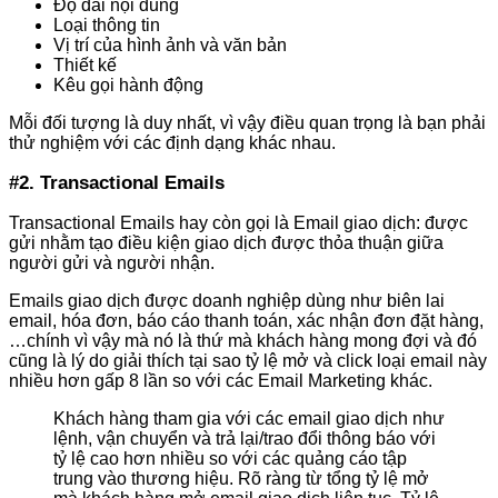
Độ dài nội dung
Loại thông tin
Vị trí của hình ảnh và văn bản
Thiết kế
Kêu gọi hành động
Mỗi đối tượng là duy nhất, vì vậy điều quan trọng là bạn phải
thử nghiệm với các định dạng khác nhau.
#2. Transactional Emails
Transactional Emails hay còn gọi là Email giao dịch: được
gửi nhằm tạo điều kiện giao dịch được thỏa thuận giữa
người gửi và người nhận.
Emails giao dịch được doanh nghiệp dùng như biên lai
email, hóa đơn, báo cáo thanh toán, xác nhận đơn đặt hàng,
…chính vì vậy mà nó là thứ mà khách hàng mong đợi và đó
cũng là lý do giải thích tại sao tỷ lệ mở và click loại email này
nhiều hơn gấp 8 lần so với các Email Marketing khác.
Khách hàng tham gia với các email giao dịch như
lệnh, vận chuyển và trả lại/trao đổi thông báo với
tỷ lệ cao hơn nhiều so với các quảng cáo tập
trung vào thương hiệu. Rõ ràng từ tổng tỷ lệ mở