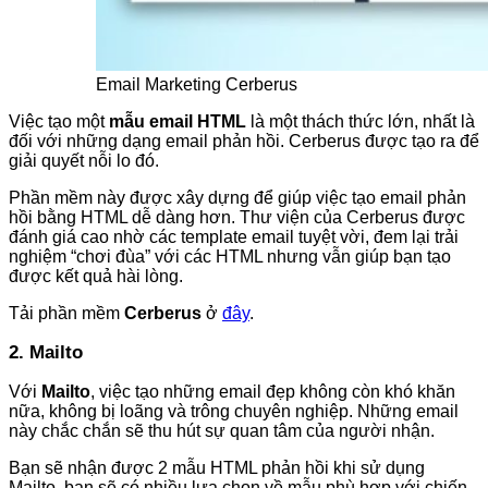
Email Marketing Cerberus
Việc tạo một
mẫu email HTML
là một thách thức lớn, nhất là
đối với những dạng email phản hồi. Cerberus được tạo ra để
giải quyết nỗi lo đó.
Phần mềm này được xây dựng để giúp việc tạo email phản
hồi bằng HTML dễ dàng hơn. Thư viện của Cerberus được
đánh giá cao nhờ các template email tuyệt vời, đem lại trải
nghiệm “chơi đùa” với các HTML nhưng vẫn giúp bạn tạo
được kết quả hài lòng.
Tải phần mềm
Cerberus
ở
đây
.
2. Mailto
Với
Mailto
, việc tạo những email đẹp không còn khó khăn
nữa, không bị loãng và trông chuyên nghiệp. Những email
này chắc chắn sẽ thu hút sự quan tâm của người nhận.
Bạn sẽ nhận được 2 mẫu HTML phản hồi khi sử dụng
Mailto, bạn sẽ có nhiều lựa chọn về mẫu phù hợp với chiến