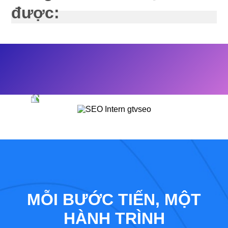
được:
MỖI BƯỚC TIẾN, MỘT
HÀNH TRÌNH