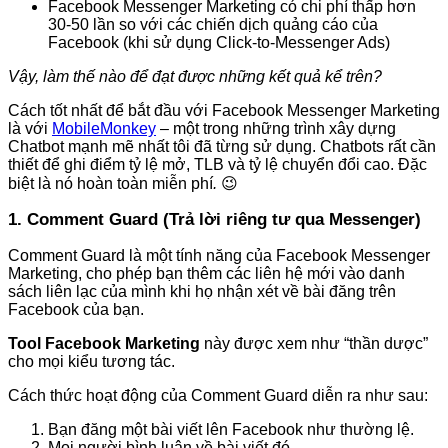
Facebook Messenger Marketing có chi phí thấp hơn
30-50 lần so với các chiến dịch quảng cáo của
Facebook (khi sử dụng Click-to-Messenger Ads)
Vậy, làm thế nào để đạt được những kết quả kể trên?
Cách tốt nhất để bắt đầu với Facebook Messenger Marketing
là với
MobileMonkey
– một trong những trình xây dựng
Chatbot mạnh mẽ nhất tôi đã từng sử dụng. Chatbots rất cần
thiết để ghi điểm tỷ lệ mở, TLB và tỷ lệ chuyển đổi cao. Đặc
biệt là nó hoàn toàn miễn phí
.
😉
1. Comment Guard (Trả lời riêng tư qua Messenger)
Comment Guard là một tính năng của Facebook Messenger
Marketing, cho phép bạn thêm các liên hệ mới vào danh
sách liên lạc của mình khi họ nhận xét về bài đăng trên
Facebook của bạn.
Tool Facebook Marketing
này được xem như “thần dược”
cho mọi kiểu tương tác.
Cách thức hoạt động của Comment Guard diễn ra như sau:
Bạn đăng một bài viết lên Facebook như thường lệ.
Mọi người bình luận về bài viết đó.