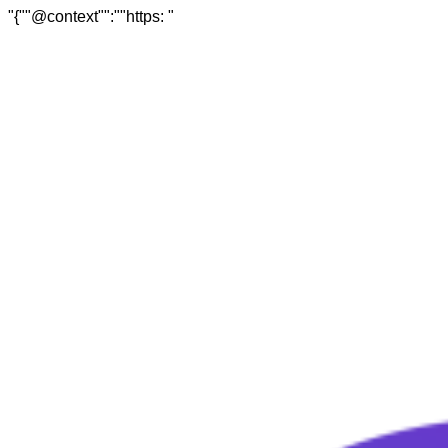
"
{""@context"":""https: "