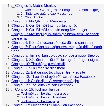
Công cụ 1: Mobile Monkey
1. Comment Guard (Trả lời riêng tư qua Messenger)
2. Nhấp vào quảng cáo Messenger
3. Chat Blaster
Công cụ 2: Mã QR trong Messenger
Công cụ 3: Gửi lời mời tham gia tương tác
Công cụ 4: Gửi lời mời cá nhân trong Messenger
Công cụ 5: Mời mọi người tham gia nhóm trên Facebook
bằng email
Công cụ 6: Dò thám quảng cáo của đối thủ cạnh tranh
Công cụ 7: Đo lường hoạt động trên trang của đối thủ cạnh
tranh
Công cụ 8: Tìm nơi bạn có được số lượng người theo dõi
Công cụ 9: Xác định tín hiệu đối tượng trên Page Insights
Công cụ 10: Thu thập địa chỉ email
Công cụ 11: Thu thập số điện thoại
Công cụ 12: Bật cửa sổ trò chuyện trên website
Công cụ 13: Theo dõi chuyển đổi cụ thể của Facebook
Công cụ 14: Chiến dịch Messenger nhỏ giọt
Công cụ 15: Tool auto kết bạn Facebook
Công cụ 16: Tool mời bạn bè
Tool mời bạn bè tham gia group
Tool mời bạn bè xem livestream
Tool mời bạn bè like page
Công cụ 17: Quét email từ bình luận Facebook